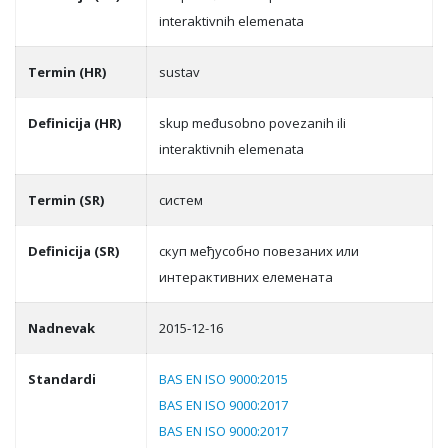
interaktivnih elemenata
Termin (HR)
sustav
Definicija (HR)
skup međusobno povezanih ili
interaktivnih elemenata
Termin (SR)
систeм
Definicija (SR)
скуп мeђусoбнo пoвeзaних или
интeрaктивних eлeмeнaтa
Nadnevak
2015-12-16
Standardi
BAS EN ISO 9000:2015
BAS EN ISO 9000:2017
BAS EN ISO 9000:2017