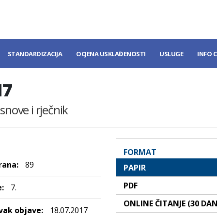
STANDARDIZACIJA
OCJENA USKLAĐENOSTI
USLUGE
INFO 
17
snove i rječnik
FORMAT
rana:
89
PAPIR
PDF
:
7.
ONLINE ČITANJE (30 DA
ak objave:
18.07.2017