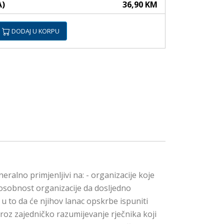
A)
36,90 KM
DODAJ U KORPU
alno primjenljivi na: - organizacije koje
posobnost organizacije da dosljedno
 u to da će njihov lanac opskrbe ispuniti
kroz zajedničko razumijevanje rječnika koji