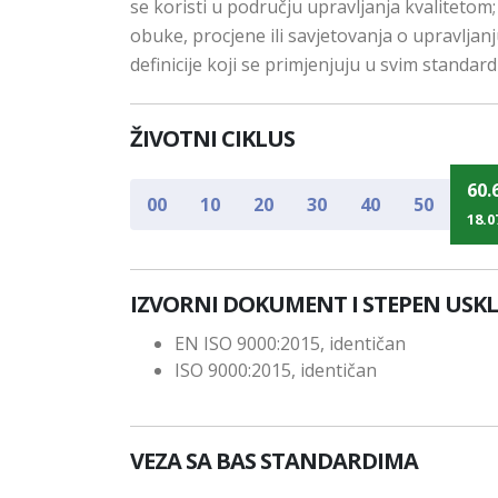
se koristi u području upravljanja kvalitetom
obuke, procjene ili savjetovanja o upravljan
definicije koji se primjenjuju u svim standar
ŽIVOTNI CIKLUS
60.
00
10
20
30
40
50
18.0
IZVORNI DOKUMENT I STEPEN USK
EN ISO 9000:2015, identičan
ISO 9000:2015, identičan
VEZA SA BAS STANDARDIMA