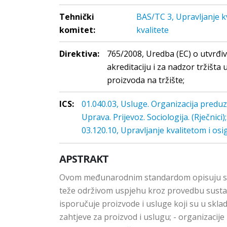
Tehnički
BAS/TC 3, Upravljanje k
komitet:
kvalitete
Direktiva:
765/2008, Uredba (EC) o utvrđiv
akreditaciju i za nadzor tržišta
proizvoda na tržište;
ICS:
01.040.03, Usluge. Organizacija preduze
Uprava. Prijevoz. Sociologija. (Rječnici);
03.120.10, Upravljanje kvalitetom i osi
APSTRAKT
Ovom međunarodnim standardom opisuju se osn
teže održivom uspjehu kroz provedbu sustava
isporučuje proizvode i usluge koji su u sklad
zahtjeve za proizvod i uslugu; - organizacije