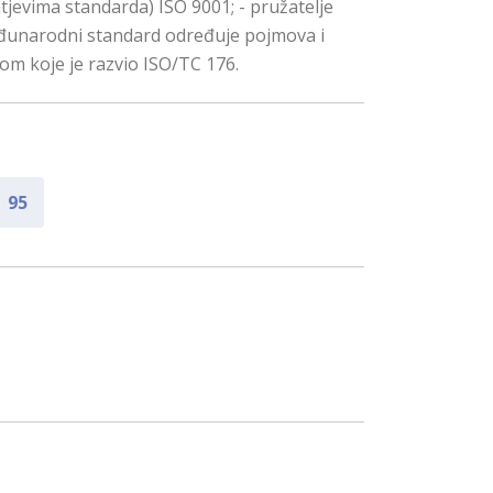
tjevima standarda) ISO 9001; - pružatelje
 međunarodni standard određuje pojmova i
tom koje je razvio ISO/TC 176.
95