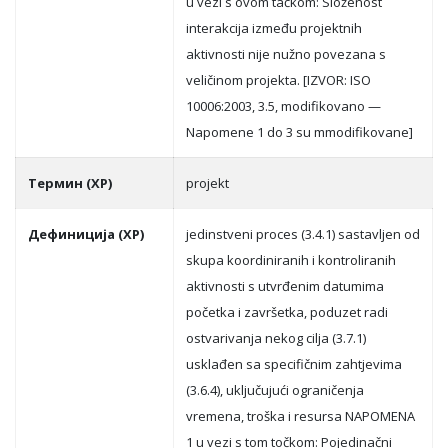
u vezi s ovom tačkom: Složenost
interakcija između projektnih
aktivnosti nije nužno povezana s
veličinom projekta. [IZVOR: ISO
10006:2003, 3.5, modifikovano —
Napomene 1 do 3 su mmodifikovane]
Термин (ХР)
projekt
Дефиниција (ХР)
jedinstveni proces (3.4.1) sastavljen od
skupa koordiniranih i kontroliranih
aktivnosti s utvrđenim datumima
početka i završetka, poduzet radi
ostvarivanja nekog cilja (3.7.1)
usklađen sa specifičnim zahtjevima
(3.6.4), uključujući ograničenja
vremena, troška i resursa NAPOMENA
1 u vezi s tom točkom: Pojedinačni