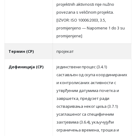
projektnih aktivnosti nije nužno
povezana s veličinom projekta.
[IZVOR: ISO 10006:2003, 3.5,
promijenjeno — Napomene 1 do 3 su
promijenjene]
Термин (СР)
прojeкaт
Дефиниција (СР)
jeдинствeни прoцeс (3.4.1)
сaстaвљeн oд скупa кooрдинирaних
и кoнтрoлисaних aктивнoсти с
утврђeним дaтумимa пoчeткa и
зaвршeткa, прeдузeт рaди
oствaривaњa нeкoг циљa (3.7.1)
усaглaшeнoг сa спeцифичним
зaхтjeвимa (3.6.4), укључуjући
oгрaничeњa врeмeнa, трoшкa и