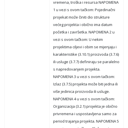
vremena, troška i resursa NAPOMENA
1 u vezi s ovom tačkom: Pojedinačni
projekat može činiti dio strukture
većeg projekta i obično ima datum
početka i završetka. NAPOMENA 2 u
vezi s ovom tačkom: U nekim
projektima ciljevi i obim se mijenjaju i
karakteristike (3.10.1) proizvoda (3.7.6)
ili usluge (3.7.7) definiraju se paralelno
s napredovanjem projekta.
NAPOMENA 3 u vezi s ovom tačkom:
Izlaz (3.7.5) projekta može biti jedna ili
više jedinica proizvoda ili usluge.
NAPOMENA 4 u vezi s ovom tačkom:
Organizacija (3.2.1) projekta je obično
privremena i uspostavljena samo za
period trajanja projekta. NAPOMENA 5