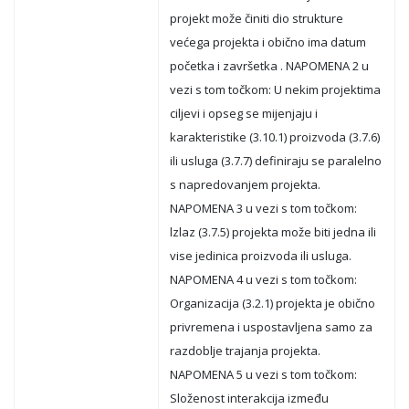
projekt može činiti dio strukture
većega projekta i obično ima datum
početka i završetka . NAPOMENA 2 u
vezi s tom točkom: U nekim projektima
ciljevi i opseg se mijenjaju i
karakteristike (3.10.1) proizvoda (3.7.6)
ili usluga (3.7.7) definiraju se paralelno
s napredovanjem projekta.
NAPOMENA 3 u vezi s tom točkom:
lzlaz (3.7.5) projekta može biti jedna ili
vise jedinica proizvoda ili usluga.
NAPOMENA 4 u vezi s tom točkom:
Organizacija (3.2.1) projekta je obično
privremena i uspostavljena samo za
razdoblje trajanja projekta.
NAPOMENA 5 u vezi s tom točkom:
Složenost interakcija između