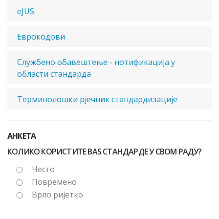
eJUS
Еврокодови
Службено обавештење - нотификација у
области стандарда
Терминолошки рјечник стандардизације
АНКЕТА
КОЛИКО КОРИСТИТЕ BAS СТАНДАРДЕ У СВОМ РАДУ?
Често
Повремено
Врло ријетко