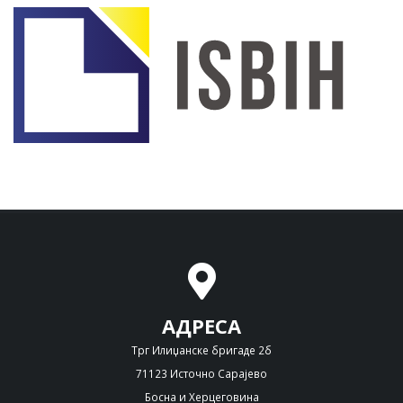
АДРЕСА
Трг Илиџанске бригаде 2б
71123 Источно Сарајево
Босна и Херцеговина