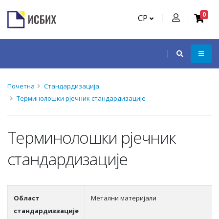
0
СР
Почетна
Стандардизација
Терминолошки рјечник стандардизације
Терминолошки рјечник
стандардизације
Област
Метални материјали
стандардиззације