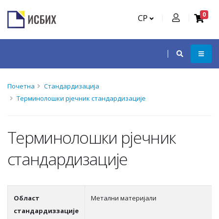
0
СР
Почетна
Стандардизација
Терминолошки рјечник стандардизације
Терминолошки рјечник
стандардизације
Област
Метални материјали
стандардиззације