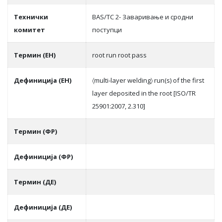
Teхнички
BAS/TC 2- Заваривање и сродни
комитет
поступци
Термин (ЕН)
root run root pass
Дефиниција (ЕН)
〈multi-layer welding〉 run(s) of the first
layer deposited in the root [ISO/TR
25901:2007, 2.310]
Термин (ФР)
Дефиниција (ФР)
Термин (ДЕ)
Дефиниција (ДЕ)