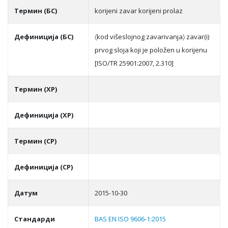
Термин (БС)
korijeni zavar korijeni prolaz
Дефиниција (БС)
〈kod višeslojnog zavarivanja〉 zavar(i)
prvog sloja koji je položen u korijenu
[ISO/TR 25901:2007, 2.310]
Термин (ХР)
Дефиниција (ХР)
Термин (СР)
Дефиниција (СР)
Датум
2015-10-30
Стандарди
BAS EN ISO 9606-1:2015