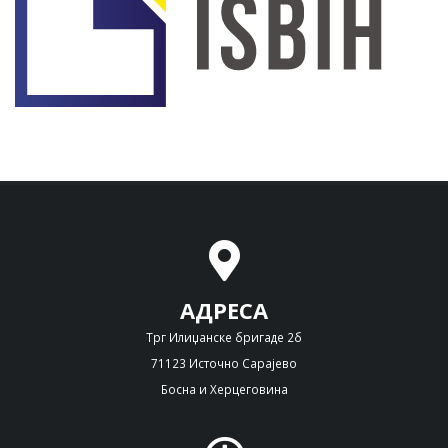
АДРЕСА
Трг Илиџанске бригаде 2б
71123 Источно Сарајево
Босна и Херцеговина