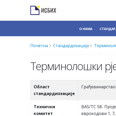
О НАМА
СТАНДАР
Почетна
Стандардизација
Терминоло
Терминолошки рје
Област
Грађевинарство
стандардиззације
Teхнички
BAS/TC 58- Прој
комитет
еврокодови 1, 7, 