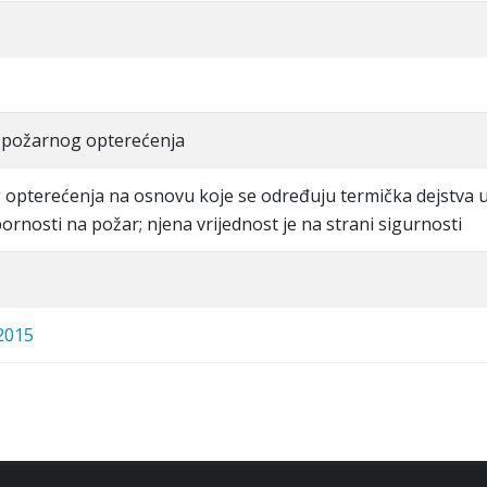
 požarnog opterećenja
 opterećenja na osnovu koje se određuju termička dejstva 
ornosti na požar; njena vrijednost je na strani sigurnosti
2015