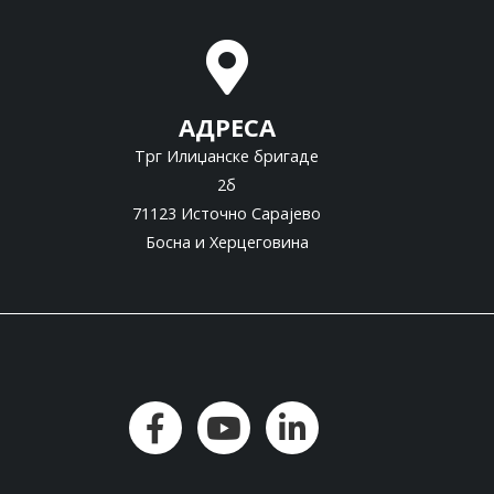
АДРЕСА
Трг Илиџанске бригаде
2б
71123 Источно Сарајево
Босна и Херцеговина