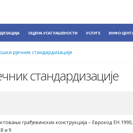
ДИЗАЦИЈА
ОЦЈЕНА УСАГЛАШЕНОСТИ
УСЛУГЕ
ИНФО ЦЕНТ
шки рјечник стандардизације
чник стандардизације
ектовање грађевинских конструкција – Еврокод ЕН 1990,
8 и 9