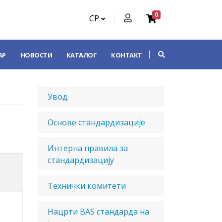
0
СР
АР
НОВОСТИ
КАТАЛОГ
КОНТАКТ
Увод
Основе стандардизације
Интерна правила за
стандардизацију
Технички комитети
Нацрти BAS стандарда на