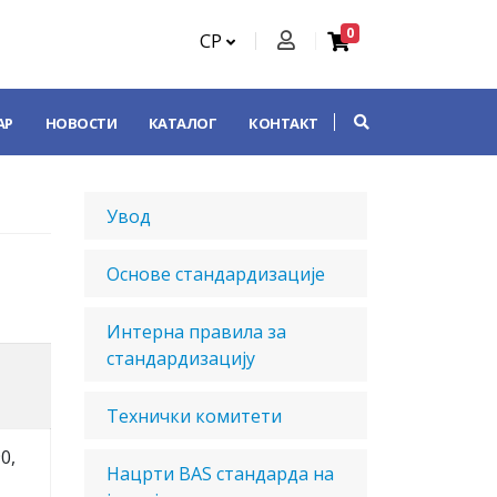
0
СР
АР
НОВОСТИ
КАТАЛОГ
КОНТАКТ
Увод
Основе стандардизације
Интерна правила за
стандардизацију
Технички комитети
0,
Нацрти BAS стандарда на