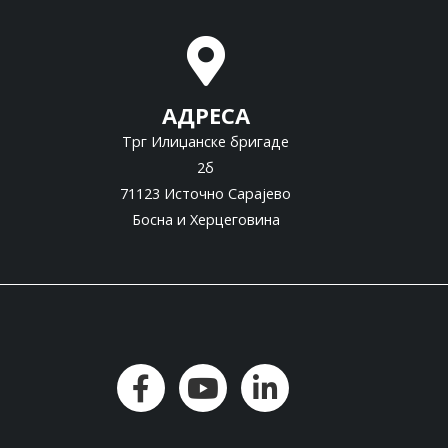
АДРЕСА
Трг Илиџанске бригаде
2б
71123 Источно Сарајево
Босна и Херцеговина