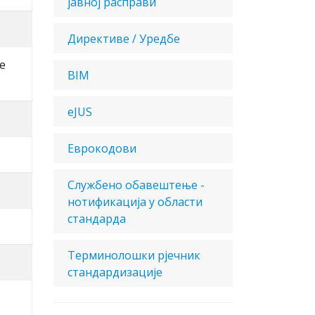
јавној расправи
Директиве / Уредбе
e
BIM
eJUS
Еврокодови
Службено обавештење -
нотификација у области
стандарда
Терминолошки рјечник
стандардизације