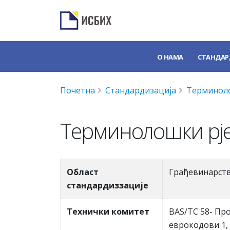
О НАМА
СТАНДАР
Почетна
Стандардизација
Терминоло
Терминолошки рје
Област
Грађевинарст
стандардиззације
Teхнички комитет
BAS/TC 58- Пр
еврокодови 1, 7