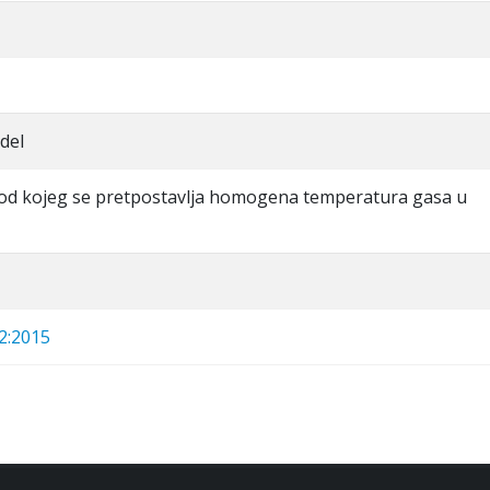
del
od kojeg se pretpostavlja homogena temperatura gasa u
2:2015