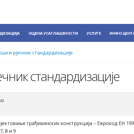
ДИЗАЦИЈА
ОЦЈЕНА УСАГЛАШЕНОСТИ
УСЛУГЕ
ИНФО ЦЕНТ
шки рјечник стандардизације
чник стандардизације
во
ојектовање грађевинских конструкција – Еврокод ЕН 199
, 8 и 9