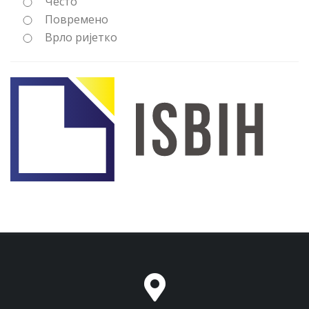
Често
Повремено
Врло ријетко