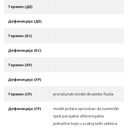
Термин (ДЕ)
Дефиниција (ДЕ)
Термин (БС)
Дефиниција (БС)
Термин (ХР)
Дефиниција (ХР)
Термин (СР)
proračunski model dinamike fluida
Дефиниција (СР)
model požara sposoban da numerički
riješi parcijalne diferencijalne
jednačine koje u svakoj tački sektora