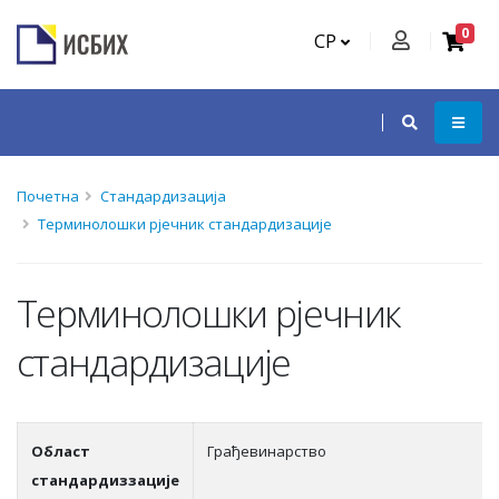
0
СР
Почетна
Стандардизација
Терминолошки рјечник стандардизације
Терминолошки рјечник
стандардизације
Област
Грађевинарство
стандардиззације