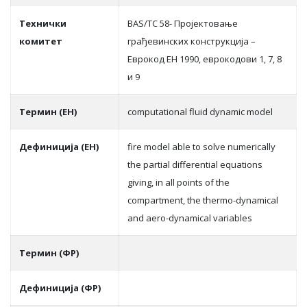
Teхнички
BAS/TC 58- Пројектовање
комитет
грађевинских конструкција –
Еврокод ЕН 1990, еврокодови 1, 7, 8
и 9
Термин (ЕН)
computational fluid dynamic model
Дефиниција (ЕН)
fire model able to solve numerically
the partial differential equations
giving, in all points of the
compartment, the thermo-dynamical
and aero-dynamical variables
Термин (ФР)
Дефиниција (ФР)