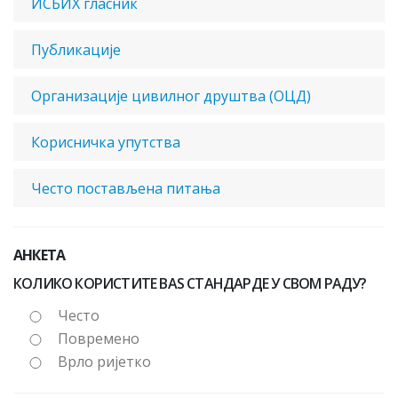
ИСБИХ гласник
Публикације
Oрганизације цивилног друштва (ОЦД)
Корисничка упутства
Често постављена питања
АНКЕТА
КОЛИКО КОРИСТИТЕ BAS СТАНДАРДЕ У СВОМ РАДУ?
Често
Повремено
Врло ријетко