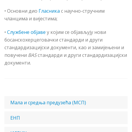
• Основни дио
Гласника
с научно-стручним
чланцима и вијестима;
•
Службене објаве
у којим се објављују нови
босанскохерцеговачки стандарди и други
стандардизацијски документи, као и замијењени и
повучени
BAS
стандарди и други стандардизацијски
документи.
Мала и средња предузећа (МСП)
ЕНП