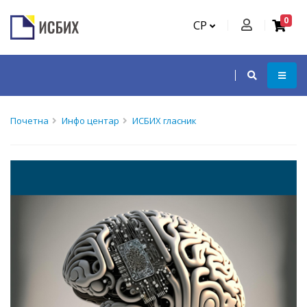
0
СР
Почетна
Инфо центар
ИСБИХ гласник