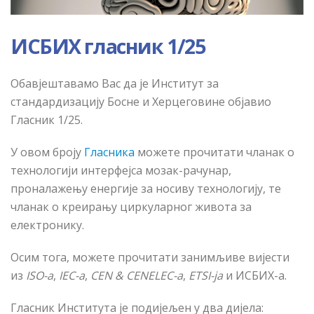
ИСБИХ гласник 1/25
Обавјештавамо Вас да је Институт за
стандардизацију Босне и Херцеговине објавио
Гласник 1/25.
У овом броју
Гласника
можете прочитати чланак о
технологији интерфејса мозак-рачунар,
проналажењу енергије за носиву технологију, те
чланак о креирању циркуларног живота за
електронику.
Осим тога, можете прочитати занимљиве вијести
из
ISO-a
,
IEC-a
,
CEN & CENELEC-a
,
ETSI-ja
и
ИСБИХ
-a.
Гласник Института је подијељен у два дијела: