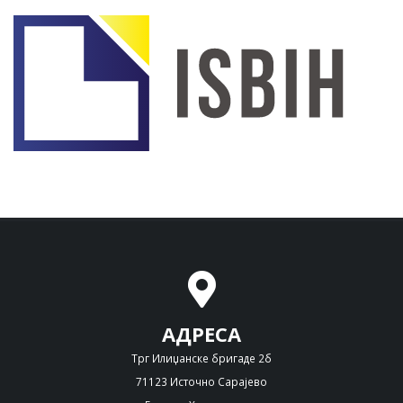
АДРЕСА
Трг Илиџанске бригаде 2б
71123 Источно Сарајево