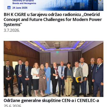
BH K CIGRE u Sarajevu održao radionicu „OneGrid
Concept and Future Challenges for Modern Power
Systems”
3.7.2026.
Održane generalne skupštine CEN-a i CENELEC-a
25.6.2026.