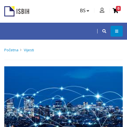
0
BS
Početna
Vijesti