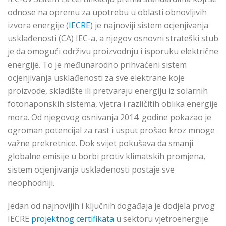
odnose na opremu za upotrebu u oblasti obnovljivih
izvora energije (
IECRE
) je najnoviji sistem ocjenjivanja
usklađenosti (CA) IEC-a, a njegov osnovni strateški stub
je da omogući održivu proizvodnju i isporuku električne
energije. To je međunarodno prihvaćeni sistem
ocjenjivanja usklađenosti za sve elektrane koje
proizvode, skladište ili pretvaraju energiju iz solarnih
fotonaponskih sistema, vjetra i različitih oblika energije
mora. Od njegovog osnivanja 2014. godine pokazao je
ogroman potencijal za rast i usput prošao kroz mnoge
važne prekretnice. Dok svijet pokušava da smanji
globalne emisije u borbi protiv klimatskih promjena,
sistem ocjenjivanja usklađenosti postaje sve
neophodniji.
Jedan od najnovijih i ključnih događaja je dodjela prvog
IECRE
projektnog certifikata
u sektoru vjetroenergije.