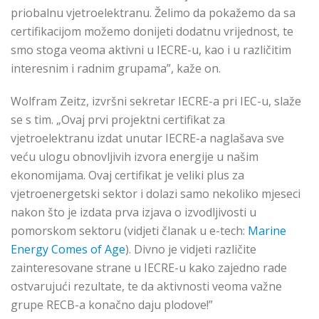
priobalnu vjetroelektranu. Želimo da pokažemo da sa
certifikacijom možemo donijeti dodatnu vrijednost, te
smo stoga veoma aktivni u IECRE-u, kao i u različitim
interesnim i radnim grupama”, kaže on.
Wolfram Zeitz, izvršni sekretar IECRE-a pri IEC-u, slaže
se s tim. „Ovaj prvi projektni certifikat za
vjetroelektranu izdat unutar IECRE-a naglašava sve
veću ulogu obnovljivih izvora energije u našim
ekonomijama. Ovaj certifikat je veliki plus za
vjetroenergetski sektor i dolazi samo nekoliko mjeseci
nakon što je izdata prva izjava o izvodljivosti u
pomorskom sektoru (vidjeti članak u e-tech:
Marine
Energy Comes of Age
). Divno je vidjeti različite
zainteresovane strane u IECRE-u kako zajedno rade
ostvarujući rezultate, te da aktivnosti veoma važne
grupe RECB-a konačno daju plodove!”