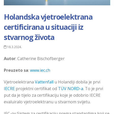
Holandska vjetroelektrana
certificirana u situaciji iz
stvarnog života
18.3.2024.
Autor
: Catherine Bischofberger
Preuzeto sa
:
www.iec.ch
Vjetroelektrana
Vattenfall
u Holandiji dobila je prvi
IECRE
projektni certifikat od
TÜV NORD-a
. To je prvi
put da je tijelo za certifikaciju koje je odobrio IECRE
evaluiralo vjetroelektranu u stvarnom svijetu.
IEC-ov Sistem za certifikaciju prema standardima koji se