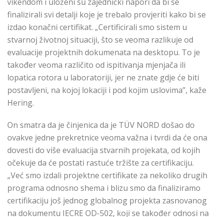
vikendom i uloženi su zajednički napori da bi se
finalizirali svi detalji koje je trebalo provjeriti kako bi se
izdao konačni certifikat. „Certificirali smo sistem u
stvarnoj životnoj situaciji, što se veoma razlikuje od
evaluacije projektnih dokumenata na desktopu. To je
također veoma različito od ispitivanja mjenjača ili
lopatica rotora u laboratoriji, jer ne znate gdje će biti
postavljeni, na kojoj lokaciji i pod kojim uslovima”, kaže
Hering.
On smatra da je činjenica da je TÜV NORD došao do
ovakve jedne prekretnice veoma važna i tvrdi da će ona
dovesti do više evaluacija stvarnih projekata, od kojih
očekuje da će postati rastuće tržište za certifikaciju.
„Već smo izdali projektne certifikate za nekoliko drugih
programa odnosno shema i blizu smo da finaliziramo
certifikaciju još jednog globalnog projekta zasnovanog
na dokumentu IECRE OD-502, koji se također odnosi na