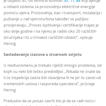
je objavio IEC-ov tehnički komitet
IEC TC 88
koji djeluje
u oblasti sistema za proizvodnju električne energije
pomoću vjetra. Proizvodnja, kao i transport, instalacija i
puštanje u rad vjetroturbina također se pažljivo
provjeravaju. „Proces ispitivanja i certifikacije trajao je
oko dvije godine i na njemu je radilo oko 20 različitih
stručnjaka i to u trinaest različitih oblasti”, opisuje
Hering.
Savladavanje izazova u stvarnom svijetu
U međuvremenu je trebalo riješiti mnogo problema, od
kojih su neki bili teško predvidljivi. „Nikada ne znate da
li će inspekcija zaista biti obavljena ili ne jer to zavisi od
vremenskih uslova i rasporeda operatera”, priznaje
Hering.
Preduslov da se posao završi bio je da se radi noću i