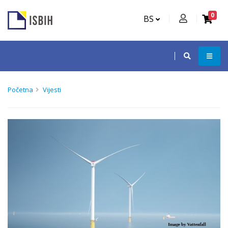
0
BS
Početna
Vijesti