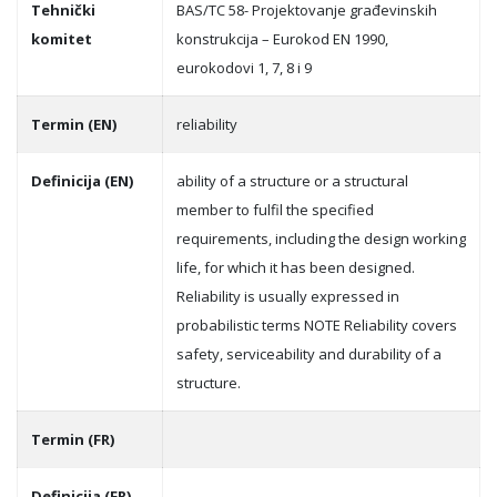
Tehnički
BAS/TC 58- Projektovanje građevinskih
komitet
konstrukcija – Eurokod EN 1990,
eurokodovi 1, 7, 8 i 9
Termin (EN)
reliability
Definicija (EN)
ability of a structure or a structural
member to fulfil the specified
requirements, including the design working
life, for which it has been designed.
Reliability is usually expressed in
probabilistic terms NOTE Reliability covers
safety, serviceability and durability of a
structure.
Termin (FR)
Definicija (FR)