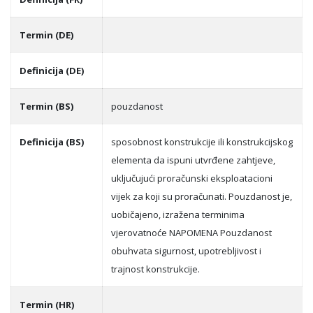
Termin (DE)
Definicija (DE)
Termin (BS)
pouzdanost
Definicija (BS)
sposobnost konstrukcije ili konstrukcijskog
elementa da ispuni utvrđene zahtjeve,
uklјučujući proračunski eksploatacioni
vijek za koji su proračunati. Pouzdanost je,
uobičajeno, izražena terminima
vjerovatnoće NAPOMENA Pouzdanost
obuhvata sigurnost, upotreblјivost i
trajnost konstrukcije.
Termin (HR)