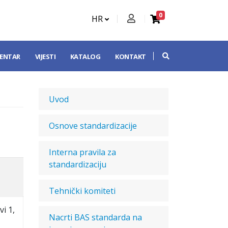
0
HR
CENTAR
VIJESTI
KATALOG
KONTAKT
Uvod
Osnove standardizacije
Interna pravila za
standardizaciju
Tehnički komiteti
i 1,
Nacrti BAS standarda na