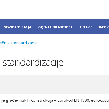
STANDARDIZACIJA
OCJENA USKLAĐENOSTI
USLUGE
INFO 
ečnik standardizacije
 standardizacije
nje građevinskih konstrukcija – Eurokod EN 1990, eurokodov