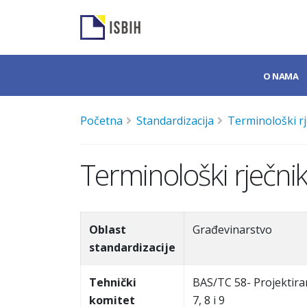
O NAMA
Početna
Standardizacija
Terminološki rj
Terminološki rječnik
Oblast
Građevinarstvo
standardizacije
Tehnički
BAS/TC 58- Projektira
komitet
7, 8 i 9