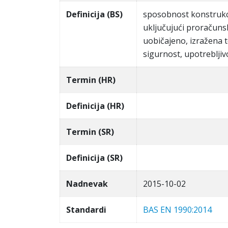
Definicija (BS)
sposobnost konstrukci
uklјučujući proračunsk
uobičajeno, izražen
sigurnost, upotreblјivo
Termin (HR)
Definicija (HR)
Termin (SR)
Definicija (SR)
Nadnevak
2015-10-02
Standardi
BAS EN 1990:2014