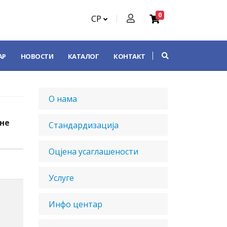
0
СР
АР
НОВОСТИ
КАТАЛОГ
КОНТАКТ
О нама
не
Стандардизација
Оцјена усаглашености
Услуге
Инфо центар