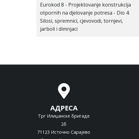
Eurokod 8 - Projektovanje konstrukcija
otpornih na djelovanje potresa - Dio 4:
Silosi, spremnici, cjevovodi, tornjevi,
jarboli i dimnjaci
АДРЕСА
Трг Илиџанске бригаде
2б
71123 Источно Сарајево