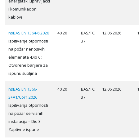
energetski,upravljački
i komunikacioni
kablovi
nsBAS EN 1364-6:2026
40.20
BAS/TC
12.06.2026
Ispitivanje otpornosti
37
na požar nenosivih
elemenata -Dio 6 :
Otvorene barijere za
ispunu šupljina
nsBAS EN 1366-
40.20
BAS/TC
12.06.2026
3+A1/Cor1:2026
37
Ispitivanja otpornosti
na požar servisnih
instalacija – Dio 3:
Zaptivne ispune