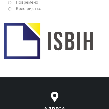
Повремено
Врло ријетко
АДРЕСА