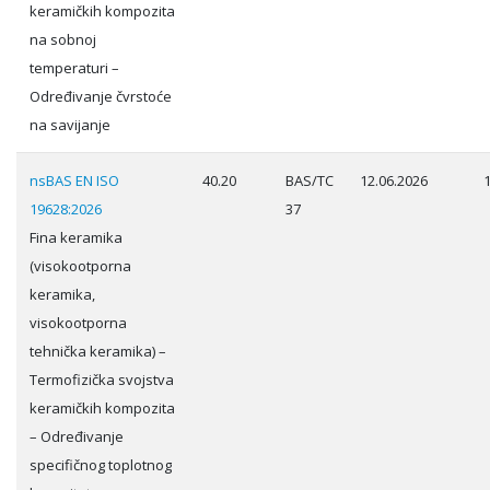
keramičkih kompozita
na sobnoj
temperaturi –
Određivanje čvrstoće
na savijanje
nsBAS EN ISO
40.20
BAS/TC
12.06.2026
19628:2026
37
Fina keramika
(visokootporna
keramika,
visokootporna
tehnička keramika) –
Termofizička svojstva
keramičkih kompozita
– Određivanje
specifičnog toplotnog