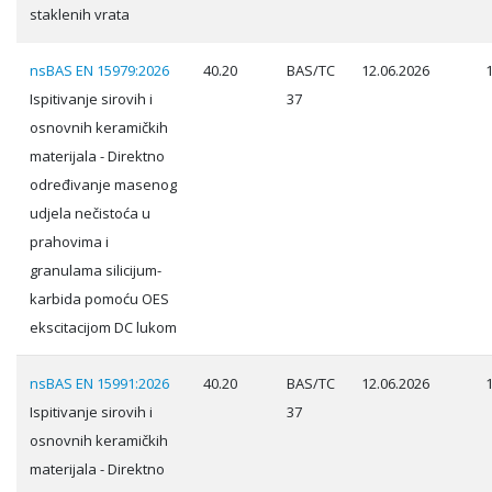
staklenih vrata
nsBAS EN 15979:2026
40.20
BAS/TC
12.06.2026
Ispitivanje sirovih i
37
osnovnih keramičkih
materijala - Direktno
određivanje masenog
udjela nečistoća u
prahovima i
granulama silicijum-
karbida pomoću OES
ekscitacijom DC lukom
nsBAS EN 15991:2026
40.20
BAS/TC
12.06.2026
Ispitivanje sirovih i
37
osnovnih keramičkih
materijala - Direktno