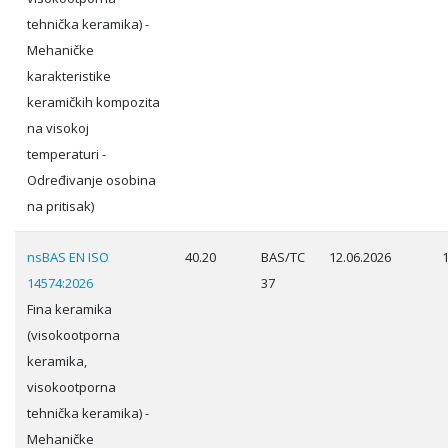
tehnička keramika) -
Mehaničke
karakteristike
keramičkih kompozita
na visokoj
temperaturi -
Određivanje osobina
na pritisak)
nsBAS EN ISO
40.20
BAS/TC
12.06.2026
14574:2026
37
Fina keramika
(visokootporna
keramika,
visokootporna
tehnička keramika) -
Mehaničke