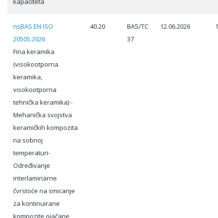
kapaciteta
nsBAS EN ISO
40.20
BAS/TC
12.06.2026
20505:2026
37
Fina keramika
(visokootporna
keramika,
visokootporna
tehnička keramika) -
Mehanička svojstva
keramičkih kompozita
na sobnoj
temperaturi-
Određivanje
interlaminarne
čvrstoće na smicanje
za kontinuirane
kompozite ojačane