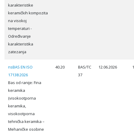
karakteristike
keramičkih kompozita
na visokoj
temperaturi -
Određivanje
karakteristika
zatezanja
nsBAS EN ISO
40.20
BAS/TC
12.06.2026
17138:2026
37
Bas od ranije: Fina
keramika
(visokootporna
keramika,
visokootporna
tehnička keramika –
Mehaničke osobine