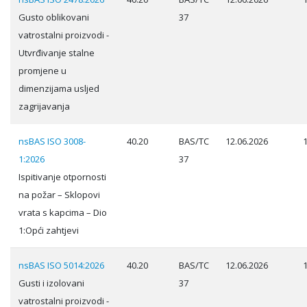
Gusto oblikovani
37
vatrostalni proizvodi -
Utvrđivanje stalne
promjene u
dimenzijama usljed
zagrijavanja
nsBAS ISO 3008-
40.20
BAS/TC
12.06.2026
1:2026
37
Ispitivanje otpornosti
na požar – Sklopovi
vrata s kapcima – Dio
1:Opći zahtjevi
nsBAS ISO 5014:2026
40.20
BAS/TC
12.06.2026
Gusti i izolovani
37
vatrostalni proizvodi -