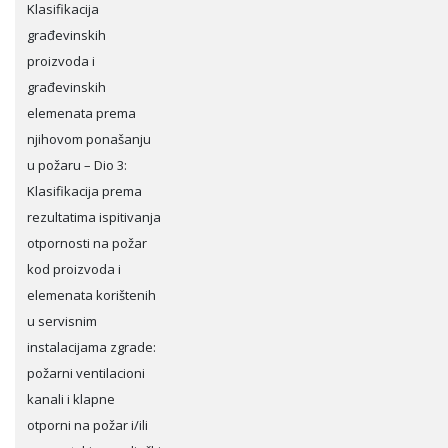
Klasifikacija
građevinskih
proizvoda i
građevinskih
elemenata prema
njihovom ponašanju
u požaru – Dio 3:
Klasifikacija prema
rezultatima ispitivanja
otpornosti na požar
kod proizvoda i
elemenata korištenih
u servisnim
instalacijama zgrade:
požarni ventilacioni
kanali i klapne
otporni na požar i/ili