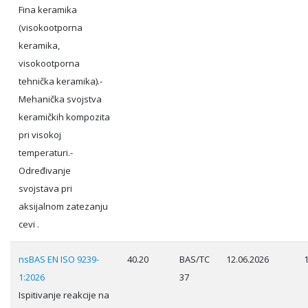
Fina keramika
(visokootporna
keramika,
visokootporna
tehnička keramika).-
Mehanička svojstva
keramičkih kompozita
pri visokoj
temperaturi.-
Određivanje
svojstava pri
aksijalnom zatezanju
cevi .
nsBAS EN ISO 9239-
40.20
BAS/TC
12.06.2026
1:2026
37
Ispitivanje reakcije na