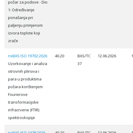
požar za podove - Dio
1: Određivanje
ponašanja pri
paljenju primjenom
izvora toplote koji
zrače
nsBAS ISO 19702:2026
40.20
BAS/TC
12.06.2026
Uzorkovanje i analiza
37
otrovnih plinova i
para u produktima
požara korištenjem
Fourierove
transformacijske
infracrvene (FTIR)
spektroskopije
nsBAS ISO 2478:2026
40.20
BAS/TC
12.06.2026