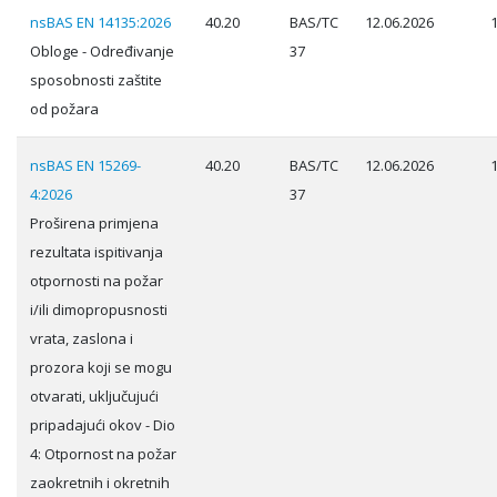
nsBAS EN 14135:2026
40.20
BAS/TC
12.06.2026
Obloge - Određivanje
37
sposobnosti zaštite
od požara
nsBAS EN 15269-
40.20
BAS/TC
12.06.2026
4:2026
37
Proširena primjena
rezultata ispitivanja
otpornosti na požar
i/ili dimopropusnosti
vrata, zaslona i
prozora koji se mogu
otvarati, uključujući
pripadajući okov - Dio
4: Otpornost na požar
zaokretnih i okretnih