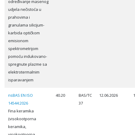
određivanje masenog
udjela nečistoća u
prahovima i
granulama silicijum-
karbida optičkom
emisionom
spektrometrijom
pomoću indukovano-
spregnute plazme sa
elektrotermalnim
isparavanjem
nsBAS EN ISO
40.20
BAS/TC
12.06.2026
14544:2026
37
Fina keramika
(visokootporna
keramika,
visokootporna