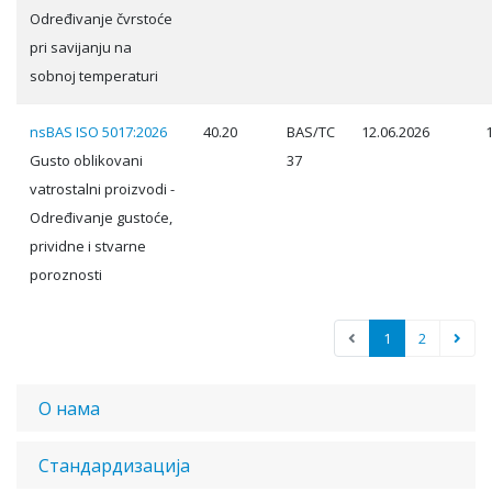
Određivanje čvrstoće
pri savijanju na
sobnoj temperaturi
nsBAS ISO 5017:2026
40.20
BAS/TC
12.06.2026
Gusto oblikovani
37
vatrostalni proizvodi -
Određivanje gustoće,
prividne i stvarne
poroznosti
1
2
О нама
Стандардизација