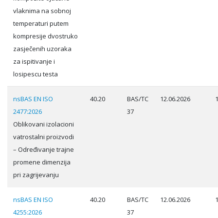
vlaknima na sobnoj
temperaturi putem
kompresije dvostruko
zasječenih uzoraka
za ispitivanje i
losipescu testa
nsBAS EN ISO
40.20
BAS/TC
12.06.2026
2477:2026
37
Oblikovani izolacioni
vatrostalni proizvodi
– Određivanje trajne
promene dimenzija
pri zagrijevanju
nsBAS EN ISO
40.20
BAS/TC
12.06.2026
4255:2026
37