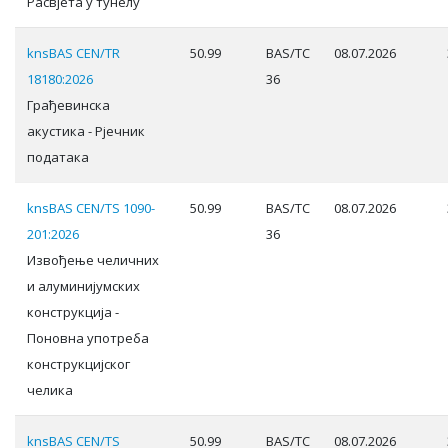
Расвјета у тунелу
knsBAS CEN/TR
50.99
BAS/TC
08.07.2026
18180:2026
36
Грађевинска
акустика - Рјечник
података
knsBAS CEN/TS 1090-
50.99
BAS/TC
08.07.2026
201:2026
36
Извођење челичних
и алуминијумских
конструкција -
Поновна употреба
конструкцијског
челика
knsBAS CEN/TS
50.99
BAS/TC
08.07.2026