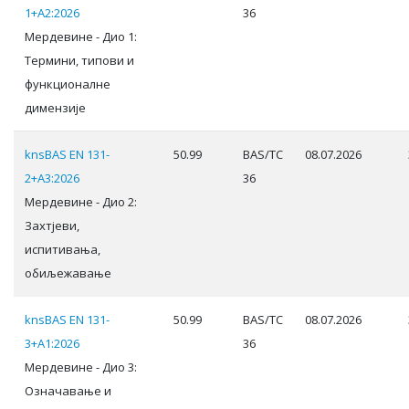
1+A2:2026
36
Мердевине - Дио 1:
Термини, типови и
функционалне
димензије
knsBAS EN 131-
50.99
BAS/TC
08.07.2026
2+A3:2026
36
Мердевине - Дио 2:
Захтјеви,
испитивања,
обиљежавање
knsBAS EN 131-
50.99
BAS/TC
08.07.2026
3+A1:2026
36
Мердевине - Дио 3:
Означавање и