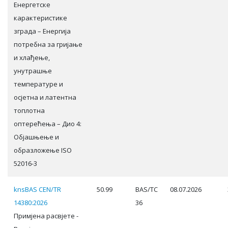
Енергетске
карактеристике
зграда – Енергија
потребна за гријање
и хлађење,
унутрашње
температуре и
осјетна и латентна
топлотна
оптерећења – Дио 4:
Објашњење и
образложење ISO
52016-3
knsBAS CEN/TR
50.99
BAS/TC
08.07.2026
14380:2026
36
Примјена расвјете -