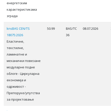
енергетским
карактеристикама
зграда
knsBAS CEN/TS
50.99
BAS/TC
08.07.2026
18075:2026
36
Еластичне,
текстилне,
ламинатне и
механички повезане
модуларне подне
облоге - Циркуларна
економија и
одрживост -
Препоруке/упутства
за пројектовање