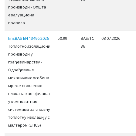
производи - Општа
евалуациона
правила
knsBAS EN 13496:2026
50.99
BAS/TC
08.07.2026
Топлотноизолациони
36
производи у
грађевинарству -
Одређивање
механичких особина
мреже стаклених
влакана као ојачања
у композитним
системима за спољну
топлотну изолацију с
малтером (ETICS)