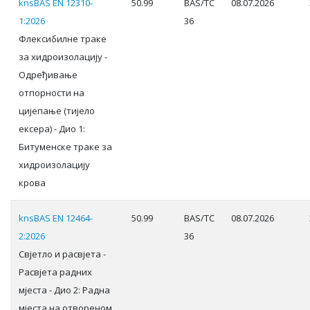
knsBAS EN 12310-
50.99
BAS/TC
08.07.2026
1:2026
36
Флексибилне траке
за хидроизолацију -
Одређивање
отпорности на
цијепање (тијело
ексера) - Дио 1:
Битуменске траке за
хидроизолацију
крова
knsBAS EN 12464-
50.99
BAS/TC
08.07.2026
2:2026
36
Свјетло и расвјета -
Расвјета радних
мјеста - Дио 2: Радна
мјеста на отвореном