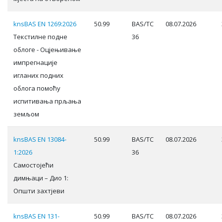
knsBAS EN 1269:2026
50.99
BAS/TC
08.07.2026
Текстилне подне
36
облоге - Оцјењивање
импрегнације
игланих подних
облога помоћу
испитивања прљања
земљом
knsBAS EN 13084-
50.99
BAS/TC
08.07.2026
1:2026
36
Самостојећи
димњаци – Дио 1:
Општи захтјеви
knsBAS EN 131-
50.99
BAS/TC
08.07.2026