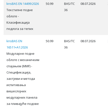
knsBAS EN 14499:2026
50.99
BAS/TC
08.07.2026
Текстилне подне
36
облоге -
Класификација
подлога за тепих
knsBAS EN
50.99
BAS/TC
08.07.2026
16511+A1:2026
36
Модуларне подне
облоге с механичким
спајањем (ММF) -
Спецификација,
захтјеви и метода
испитивања
вишеслојних
модуларних панела
за пливајуће подове