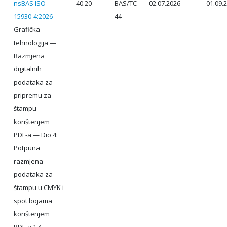
nsBAS ISO
40.20
BAS/TC
02.07.2026
01.09.
15930-4:2026
44
Grafička
tehnologija —
Razmjena
digitalnih
podataka za
pripremu za
štampu
korištenjem
PDF-a — Dio 4:
Potpuna
razmjena
podataka za
štampu u CMYK i
spot bojama
korištenjem