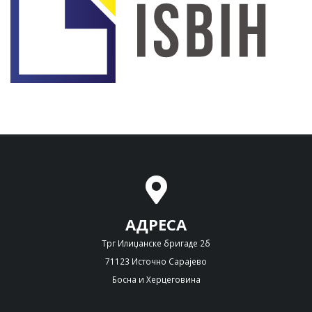
АДРЕСА
Трг Илиџанске бригаде 2б
71123 Источно Сарајево
Босна и Херцеговина