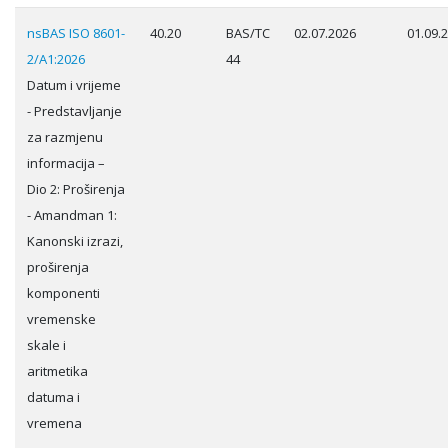
nsBAS ISO 8601-
40.20
BAS/TC
02.07.2026
01.09.
2/A1:2026
44
Datum i vrijeme
- Predstavljanje
za razmjenu
informacija –
Dio 2: Proširenja
- Amandman 1:
Kanonski izrazi,
proširenja
komponenti
vremenske
skale i
aritmetika
datuma i
vremena