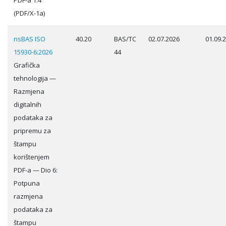
PDF-a 1.4
(PDF/X-1a)
nsBAS ISO
40.20
BAS/TC
02.07.2026
01.09.
15930-6:2026
44
Grafička
tehnologija —
Razmjena
digitalnih
podataka za
pripremu za
štampu
korištenjem
PDF-a — Dio 6:
Potpuna
razmjena
podataka za
štampu