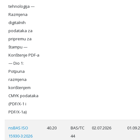
tehnologija —
Razmjena
digitalnih
podataka za
pripremu za
štampu —
Korištenje PDF-a
— Dio 1:
Potpuna
razmjena
korištenjem
CMYK podataka
(PDF/X-1 i
PDF/X-1a)
nsBAS ISO
40.20
BAS/TC
02.07.2026
01.09.
15930-3:2026
44