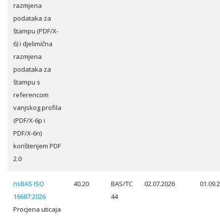
razmjena
podataka za
štampu (PDF/X-
6) i djelimična
razmjena
podataka za
štampu s
referencom
vanjskog profila
(PDF/X-6p i
PDF/X-6n)
korištenjem PDF
2.0
nsBAS ISO
40.20
BAS/TC
02.07.2026
01.09.
16687:2026
44
Procjena uticaja