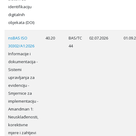
identifikaciju
digitalnih
objekata (DOI)
nsBAS ISO
40.20
BAS/TC
02.07.2026
01.09.
30302/A1:2026
44
Informacije i
dokumentacija -
Sistemi
upravljanja za
evidenciju -
Smjernice za
implementaciju -
Amandman 1:
Neusklađenosti,
korektivne
mjere i zahtjevi