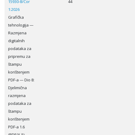
15930-8/Cor
44
1:2026
Grafička
tehnologija —
Razmjena
digitalnih
podataka za
pripremu za
štampu
korištenjem
PDF-a — Dio 8:
Djelimična
razmjena
podataka za
štampu
korištenjem
PDF-a 1.6
(PDF/X-5) -