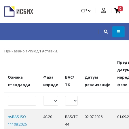
0
СР
Приказано
1-19
од
19
ставки.
Пред
дату
Ознака
Фаза
БАС/
Датум
наре
стандарда
израде
ТК
реализације
фазе
nsBAS ISO
40.20
BAS/TC
02.07.2026
01.09.
11108:2026
44