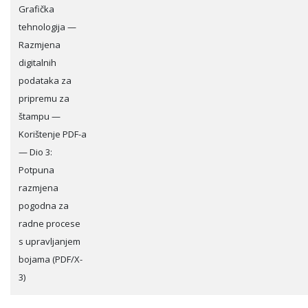
Grafička
tehnologija —
Razmjena
digitalnih
podataka za
pripremu za
štampu —
Korištenje PDF-a
— Dio 3:
Potpuna
razmjena
pogodna za
radne procese
s upravljanjem
bojama (PDF/X-
3)