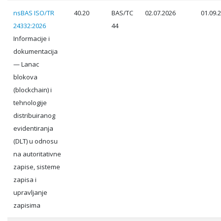
nsBAS ISO/TR
40.20
BAS/TC
02.07.2026
01.09.
24332:2026
44
Informacije i
dokumentacija
— Lanac
blokova
(blockchain) i
tehnologije
distribuiranog
evidentiranja
(DLT) u odnosu
na autoritativne
zapise, sisteme
zapisa i
upravljanje
zapisima