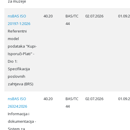
za muzeje
nsBAS ISO
40.20
BAS/TC
02.07.2026
01.09.
20197-1:2026
44
Referentni
model
podataka "Kupi-
Isporuči-Plati" -
Dio 1:
Specifikacija
poslovnih
zahtjeva (BRS)
nsBAS ISO
40.20
BAS/TC
02.07.2026
01.09.
26324:2026
44
Informacija i
dokumentacija -
Sistem za