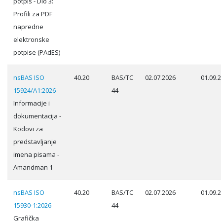
potpis - Dio 3:
Profili za PDF
napredne
elektronske
potpise (PAdES)
nsBAS ISO
40.20
BAS/TC
02.07.2026
01.09.
15924/A1:2026
44
Informacije i
dokumentacija -
Kodovi za
predstavljanje
imena pisama -
Amandman 1
nsBAS ISO
40.20
BAS/TC
02.07.2026
01.09.
15930-1:2026
44
Grafička