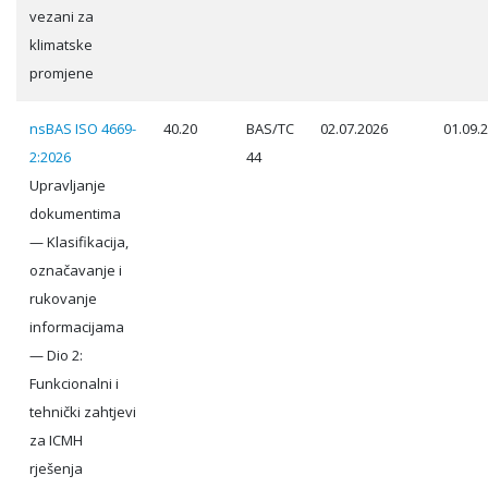
vezani za
klimatske
promjene
nsBAS ISO 4669-
40.20
BAS/TC
02.07.2026
01.09.
2:2026
44
Upravljanje
dokumentima
— Klasifikacija,
označavanje i
rukovanje
informacijama
— Dio 2:
Funkcionalni i
tehnički zahtjevi
za ICMH
rješenja