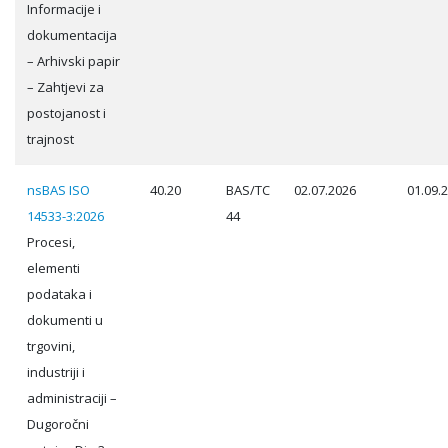
Informacije i
dokumentacija
– Arhivski papir
– Zahtjevi za
postojanost i
trajnost
nsBAS ISO
40.20
BAS/TC
02.07.2026
01.09.
14533-3:2026
44
Procesi,
elementi
podataka i
dokumenti u
trgovini,
industriji i
administraciji –
Dugoročni