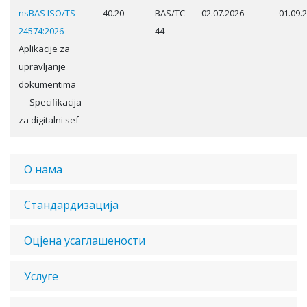
nsBAS ISO/TS
40.20
BAS/TC
02.07.2026
01.09.
24574:2026
44
Aplikacije za
upravljanje
dokumentima
— Specifikacija
za digitalni sef
О нама
Стандардизација
Оцјена усаглашености
Услуге