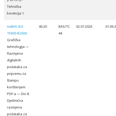
Tehnička
korekcija 1
nsBAS ISO
40.20
BAS/TC
02.07.2026
01.09.
15930-8:2026
44
Grafička
tehnologija —
Razmjena
digitalnih
podataka za
pripremu za
štampu
korištenjem
PDF-a — Dio 8:
Djelimična
razmjena
podataka za