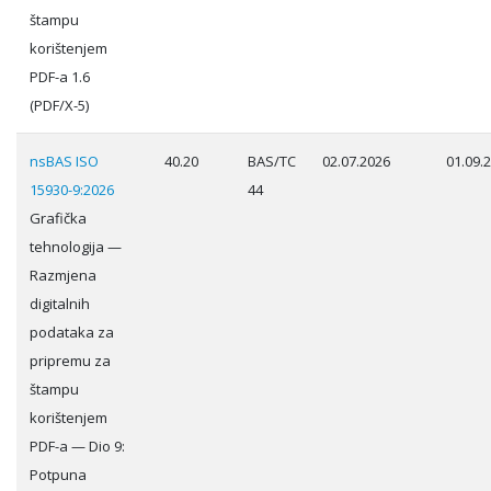
štampu
korištenjem
PDF-a 1.6
(PDF/X-5)
nsBAS ISO
40.20
BAS/TC
02.07.2026
01.09.
15930-9:2026
44
Grafička
tehnologija —
Razmjena
digitalnih
podataka za
pripremu za
štampu
korištenjem
PDF-a — Dio 9:
Potpuna