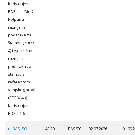
korištenjem
PDF-a — Dio 7:
Potpuna
razmjena
podataka za
štampu (PDF/X-
4) i djelimična
razmjena
podataka za
štampu s
referencom
vanjskog profila
(PDF/X-4p)
korištenjem
PDF-a 1.6
nsBAS ISO
40.20
BAS/TC
02.07.2026
01.09.