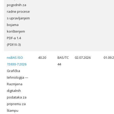
pogodnih za
radne procese
s upravljanjem
bojama
korištenjem
PDF-a 1.4
(PDF/X-3)
nsBAS ISO
40.20
BAS/TC
02.07.2026
01.09.
15930-7:2026
44
Grafička
tehnologija —
Razmjena
digitalnih
podataka za
pripremu za
štampu