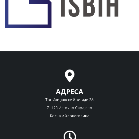
АДРЕСА
Трг Илиџанске бригаде 2б
71123 Источно Сарајево
Босна и Херцеговина