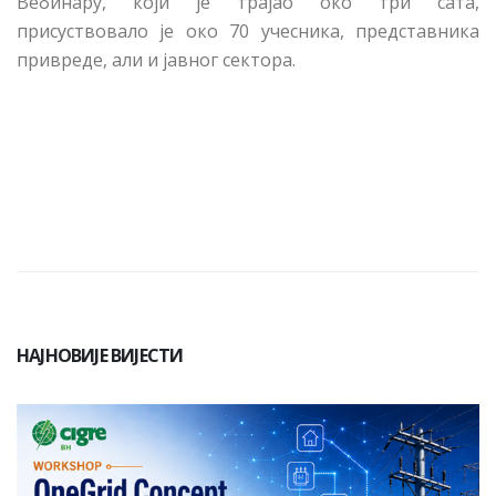
Вебинару, који је трајао око три сата,
присуствовало је око 70 учесника, представника
привреде, али и јавног сектора.
НАЈНОВИЈЕ ВИЈЕСТИ