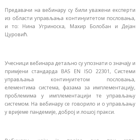
Предавачи на вебинару су били уважени експерти
из области управљања континуитетом пословања,
и то: Нина Угриноска, Махир Болобан и Дејан
Цуровић.
Учесници вебинара детаљно су упознати о значају и
примјени стандарда BAS EN ISO 22301, Системи
управљања континуитетом пословања,
елементима система, фазама за имплементацију,
проблемима у имплементацији те управљању
системом. На вебинару се говорило и о управљању
у вријеме пандемије, доброј и лошој пракси.