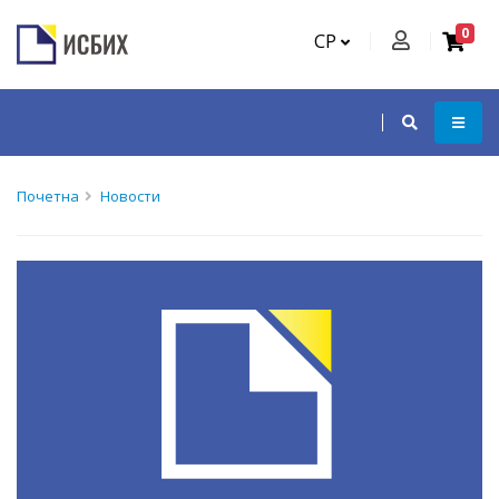
0
СР
Почетна
Новости