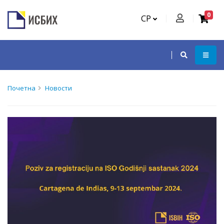
0
СР
Почетна
Новости