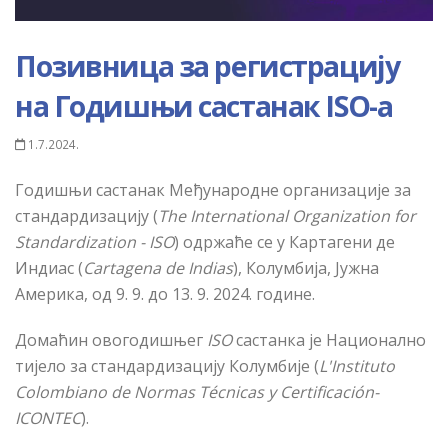
Позивница за регистрацију
на Годишњи састанак ISO-а
1.7.2024.
Годишњи састанак Међународне организације за
стандардизацију (
The International Organization for
Standardization - ISO
) одржаће се у
К
артагени де
Индиас
(
Cartagen
a
de Indias
)
, Колумбија, Јужна
Америка, од 9. 9. до 13. 9. 2024. године.
Домаћин овогодишњег
ISO
састанка је Национално
тијело за стандардизацију Колумбије (
L'Instituto
Colombiano de Normas Técnicas y Certificación
-
ICONTEC
).