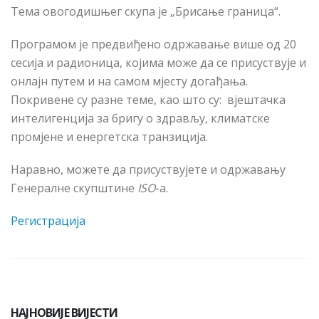
Тема овогодишњег скупа је „Брисање граница“.
Програмом је предвиђено одржавање више од 20
сесија и радионица, којима може
да
се присуств
ује
и
он
лајн
путем и на самом мјесту догађања.
Покривене су разне теме, као што су: вјештачка
интелигенција за бригу о здрављу, климатске
промјене и енергетска транзиција.
Наравно, можете
да
присуств
ујете
и одржавању
Генералне скупштине
ISO
-а.
Регистрација
НАЈНОВИЈЕ ВИЈЕСТИ