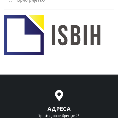
Врло ријетко
АДРЕСА
Трг Илиџанске бригаде 2б