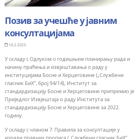
Позив за учешће у јавним
консултацијама
16.2.2023.
У складу с Одлуком о годишњем планирању рада и
начину праћења и извјештавања о раду у
институцијама Босне и Херцеговине („Службени
гласник БиХ”, број 94/14), Институт за
стандардизацију Босне и Херцеговине припремио је
Приједлог Извјештаја о раду Института за
стандардизацију Босне и Херцеговине за 2022.
годину.
У складу с чланом 7. Правила за консултације у
изради правних прописа („Службени гласник БиХ”,