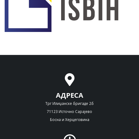
АДРЕСА
Трг Илиџанске бригаде 2б
71123 Источно Сарајево
Босна и Херцеговина