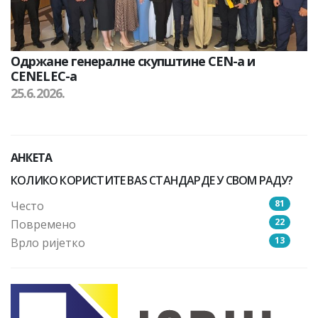
Одржане генералне скупштине CEN-а и
CENELEC-а
25.6.2026.
АНКЕТА
КОЛИКО КОРИСТИТЕ BAS СТАНДАРДЕ У СВОМ РАДУ?
81
Често
22
Повремено
13
Врло ријетко