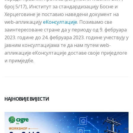
број 5/17), Институт за стандардизацију Босне и
Херцеговине је поставио наведени документ на
wеb-апликацију
еКонсултације
. Позивамо све
заинтересоване стране да у периоду од 9. фебруара
2023. године до 24. фебруара 2023. године учествују у
јавним консултацијама те да нам путем wеb-
апликације еКонсултације доставе своје приједлоге
и примједбе.
НАЈНОВИЈЕ ВИЈЕСТИ