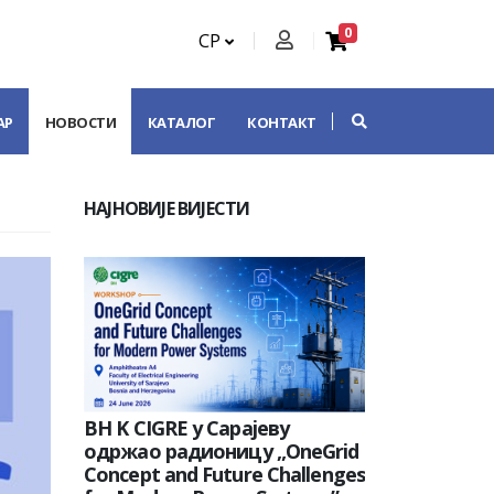
0
СР
АР
НОВОСТИ
КАТАЛОГ
КОНТАКТ
НАЈНОВИЈЕ ВИЈЕСТИ
BH K CIGRE у Сарајеву
одржао радионицу „OneGrid
Concept and Future Challenges