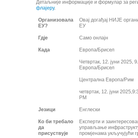
Детаљније информације и формулар за реги
флајеру
.
Организовала
Овај догађај НИЈЕ орган
ЕУ?
ЕУ
Гдје
Само онлајн
Када
Европа/Брисел
Четвртак, 12. јуни 2025, 9
Европа/Брисел
Централна Европа/Рим
четвртак, 12. јуни 2025,9
P
М
Језици
Енглески
Ко би требало
Експерти и заинтересова
да
управљање инфраструкт
присуствује
промјенама укључујући г