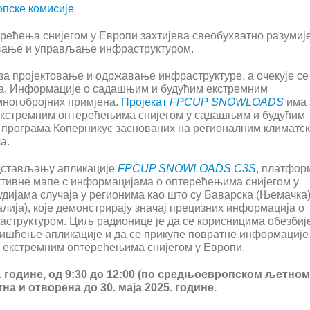
опске комисије
ерећења снијегом у Европи захтијева свеобухватно разуми
овање и управљање инфраструктуром.
а пројектовање и одржавање инфраструктуре, а очекује се
на. Информације о садашњим и будућим екстремним
многобројних примјена.
Пројекат
FPCUP
SNOWLOADS
има 
 екстремним оптерећењима снијегом у садашњим и будућим
з програма Коперникус заснованих на регионалним климатс
а.
едстављању апликације
FPCUP SNOWLOADS C3S
, платфор
ктивне мапе с информацијама о оптерећењима снијегом у
дијама случаја у регионима као што су Баварска (Њемачка)
алија), које демонстрирају значај прецизних информација о
аструктуром. Циљ радионице је да се корисницима обезбиј
ишћење апликације и да се прикупе повратне информације
 екстремним оптерећењима снијегом у Европи.
5. године, од 9:30 до 12:00 (по средњоевропском љетном
тна и отворена до 30. маја 2025. године.