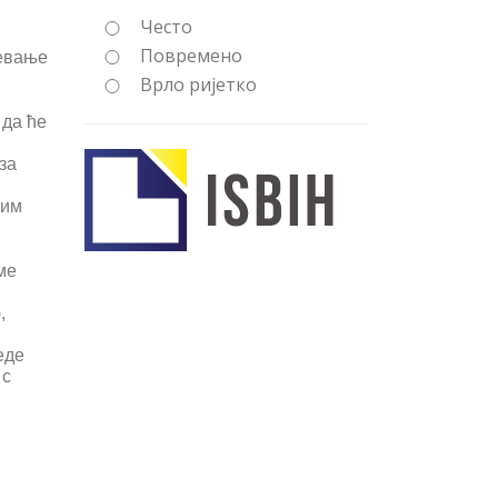
Често
Повремено
јевање
Врло ријетко
 да ће
за
ким
ме
,
еде
 с