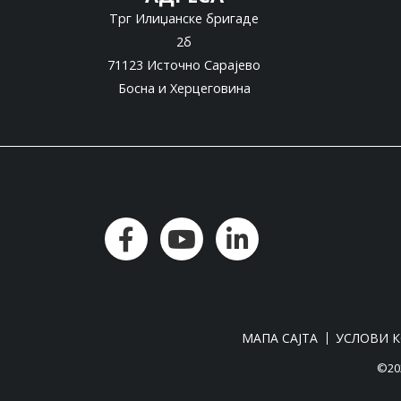
Трг Илиџанске бригаде
2б
71123 Источно Сарајево
Босна и Херцеговина
МАПА САЈТА
УСЛОВИ 
©202