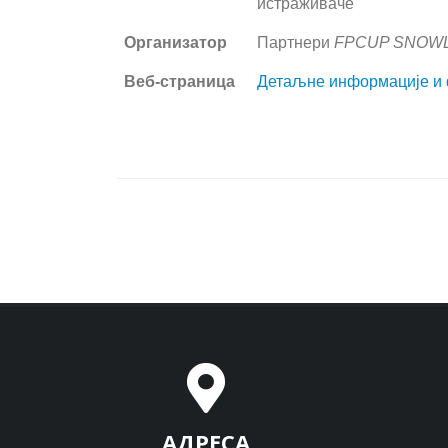
истраживаче
Организатор
Партнери
FPCUP SNOW
Веб-страница
Детаљне информације и 
АДРЕСА