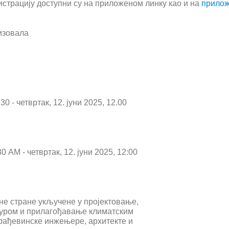
страцију доступни су на приложеном линку као и на
прило
изовала
.30 - четвртак, 12. јуни 2025, 12.00
:30
AM
- четвртак, 12. јуни 2025, 12:00
не стране укључене у пројектовање,
уром и прилагођавање климатским
рађевинске инжењере, архитекте и