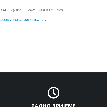
LOADS
(
DWD
,
CNRS
,
FMI
и
POLIMI
)
формулар за регистрацију
РАДНО ВРИЈЕМЕ