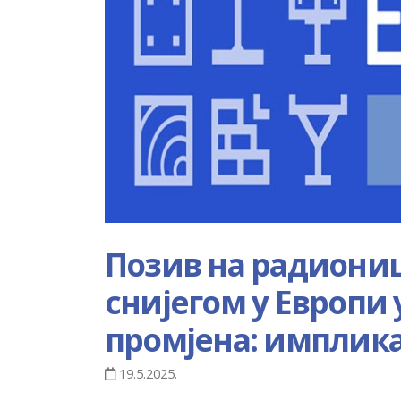
Позив на радиониц
снијегом у Европи
промјена: имплика
19.5.2025.