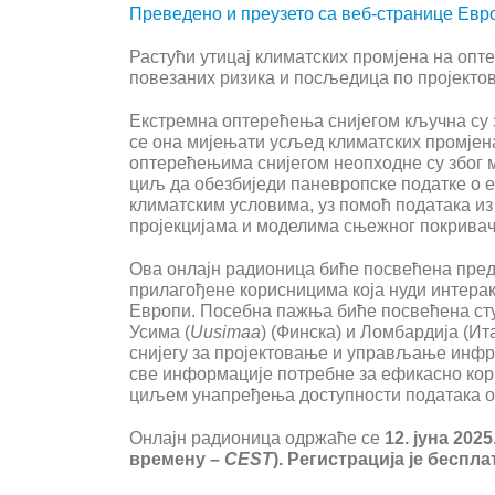
Преведено и преузето са веб-странице Евр
Растући утицај климатских промјена на опт
повезаних ризика и посљедица по пројект
Екстремна оптерећења снијегом кључна су з
се она мијењати усљед климатских промје
оптерећењима снијегом неопходне су због 
циљ да обезбиједи паневропске податке о
климатским условима, уз помоћ података и
пројекцијама и моделима сњежног покривач
Ова онлајн радионица биће посвећена пр
прилагођене корисницима која нуди интера
Европи. Посебна пажња биће посвећена сту
Усима (
Uusimaa
)
(Финска) и Ломбардија (Ит
снијегу за пројектовање и управљање инфр
све информације потребне за ефикасно кор
циљем унапређења доступности података о
Онлајн радионица одржаће се
12. јуна 202
времену –
CEST
). Регистрација је беспла