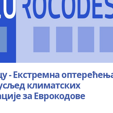
у - Екстремна оптерећењ
 усљед климатских
ције за Еврокодове