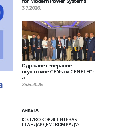
for Modern Power Systems”
3.7.2026.
Одржане генералне
скупштине CEN-а и CENELEC-
а
а
25.6.2026.
АНКЕТА
КОЛИКО КОРИСТИТЕ BAS
СТАНДАРДЕ У СВОМ РАДУ?