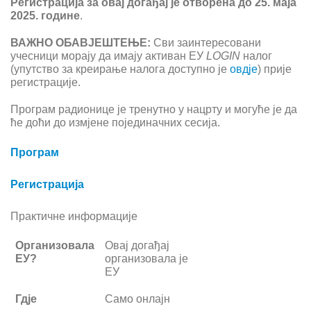
Регистрација за овај догађај је отворена до 25. маја
2025. године
.
ВАЖНО ОБАВЈЕШТЕЊЕ:
Сви заинтересовани
учесници морају
д
a
имају активан ЕУ
LOGIN
налог
(упутство за креирање налога доступно је
овдје
) прије
регистрације.
Програм радионице је тренутно у нацрту и могуће је да
ће доћи до измјене појединачних сесија.
Програм
Регистрација
Практичне информације
Организовала
Овај догађај
ЕУ?
организовала је
ЕУ
Гдје
Само онлајн