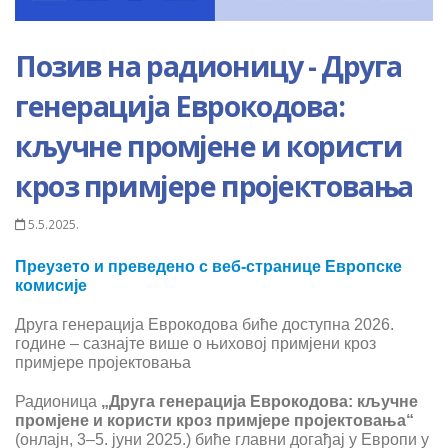
Позив на радионицу - Друга
генерација Еврокодова:
кључне промјене и користи
кроз примјере пројектовања
5.5.2025.
Преузето и преведено с веб-странице Европске
комисије
Друга генерација Еврокодова биће доступна 2026.
године – сазнајте више о њиховој примјени кроз
примјере пројектовања
Радионица
„Друга генерација Еврокодова: кључне
промјене и користи кроз примјере пројектовања“
(онлајн, 3–5. јуни 2025.) биће главни догађај у Европи у