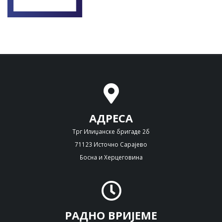
АДРЕСА
Трг Илиџанске бригаде 2б
71123 Источно Сарајево
Босна и Херцеговина
РАДНО ВРИЈЕМЕ