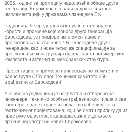
2025. години за промоцију надолазеће објаве друге
генерације Еврокодова, а ради подршке њиховој
имплементацији у државама чланицама ЕУ.
Радионица ће представити кључне потенцијалне
користи и промјене које доноси друга генерација
Еврокодова, уз примјере имплементације и
пројектовања за све нове
Е
N
Еврокодове друге
генерације, као и нове техничке спецификације за
пројектовање конструкција од влакнасто-полимерских
композита и затегнутих мембранских структура.
Презентације и примјере припремају поткомитети и
радне групе
CEN
-овог Техничког комитета 250
„грађевински Еврокодови“.
Учешће на радионици је бесплатно и отворено за
инжењере, техничко особље грађевинских тијела и све
заинтересоване стране из области грађевинског и
геотехничког пројектовања, који ће имати прилику да из
прве руке од аутора стандарда сазнају детаље о
практичној употреби нових Еврокодова.