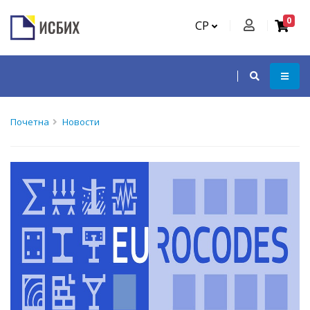
0
СР
Почетна
Новости