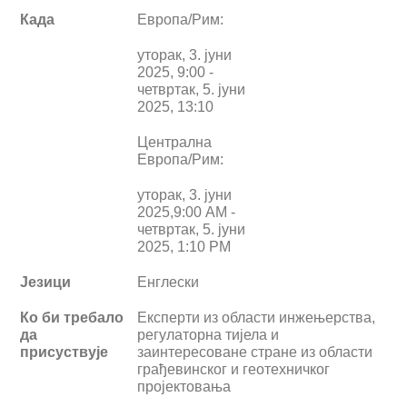
Када
Европа/Рим:
у
торак, 3. јуни
2025, 9:00 -
четвртак, 5.
јуни
2025, 13:10
Централна
Европа/Рим:
уторак
, 3. јуни
2025,9:00
AM
-
четвртак, 5. јуни
2025, 1:10
PM
Језици
Енглески
Ко би требало
Експерти из области инжењерства,
да
регулаторна тијела и
присуствује
заинтересоване стране из области
грађевинског и геотехничког
пројектовања