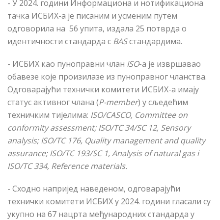
- У 2024. години Информациона и нотификациона
тачка ИСБИХ
-а
је писаним и усменим путем
одговорила на 56 упита, издала 25 потврда о
идентичности стандарда с
BAS
стандардима.
- ИСБИХ као пуноправни члан
ISO
-а је извршавао
обавезе које произилазе из пуноправног чланства.
Одговарајући технички комитети ИСБИХ-а имају
статус активног члана
(
P-member
) у сљедећим
техничким тијелима:
ISO/CASCO, Committee on
conformity assessment; ISO/TC 34/SC 12, Sensory
analysis; ISO/TC 176, Quality management and quality
assurance; ISO/TC 193/SC 1, Analysis of natural gas i
ISO/TC 334, Reference materials.
- Сходно напријед наведеном, одговарајући
технички комитети ИСБИХ у 2024. години гласали су
укупно на 67 нацрта међународних стандарда у