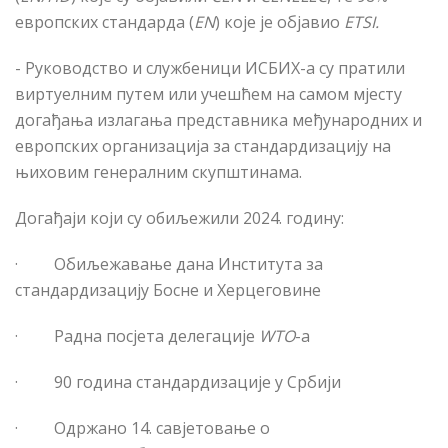
европских стандарда (
EN
) које је објавио
ETSI.
- Руководство и службеници ИСБИХ-а су пратили
виртуелним путем или учешћем на самом мјесту
догађања излагања представника међународних и
европских организација за стандардизацију на
њиховим генералним скупштинама.
Догађаји
који су обиљежили 2024. годину:
·
Обиљежавање дана Института за
стандардизацију Босне и Херцеговине
·
Радна посјета делегације
W
TO
-
a
·
90 година стандардизације у Србији
·
Одржано 14. савјетовање о