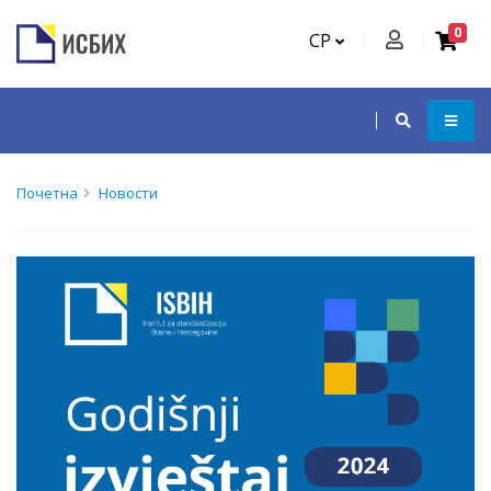
0
СР
Почетна
Новости