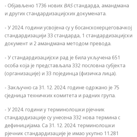
- Објављено 1736 нових
BAS
стандарда, амандмана
и других стандардизацијских докумената.
- У 2024. години усвојена су у босанскохерцеговачкој
стандардизацији 33 стандарда, 1 стандардизацијски
документ и 2 амандмана методом превода.
- У стандардизацијски рад је била укључена 651
особа која
је
представља
ла
332 пословна субјекта
(организације) и 33 појединца (физичка лица).
- Закључно са 31. 12. 2024. године одржано је 75
сједница техничких комитета и радних група.
- У 2024. години у терминолошки рјечник
стандардизације су унесена 332 нова термина с
дефиницијама. Са 31. 12. 2024. терминолошки
рјечник стандардизације је имао укупно 11.281