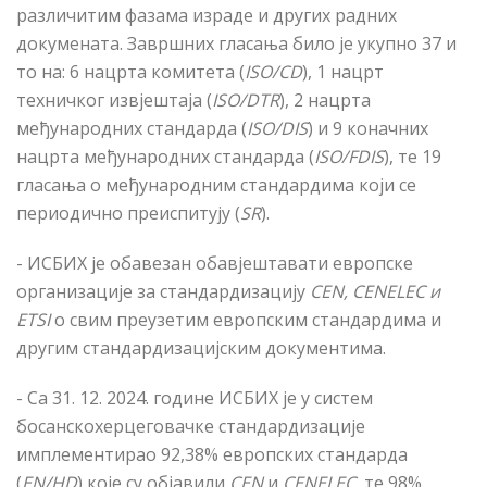
различитим фазама израде и других радних
докумената. Завршних гласања било је укупно 37 и
то на: 6 нацрта комитета (
ISO/CD
), 1 нацрт
техничког извјештаја (
ISO/DTR
), 2 нацрта
међународних стандарда (
ISO/DIS
) и 9 коначних
нацрта међународних стандарда (
ISO/FDIS
), те 19
гласања о међународним стандардима који се
периодично преиспитују (
SR
).
- ИСБИХ је обавезан обавјештавати европске
организације за стандардизацију
CEN, CENELEC
и
ETSI
о свим преузетим европским стандардима и
другим стандардизацијским документима.
- Са 31. 12. 2024. године ИСБИХ је у систем
босанскохерцеговачке стандардизације
имплементирао 92,38% европских стандарда
(
EN/HD
) које су објавили
CEN
и
CENELEC
, те 98%