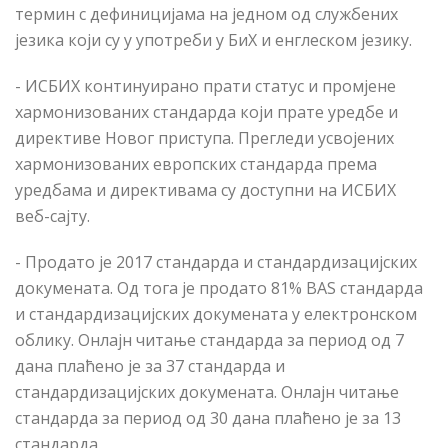
термин с дефиницијама на једном од службених
језика који су у употреби у БиХ и енглеском језику.
- ИСБИХ континуирано прати статус и промјене
хармонизованих стандарда који прате уредбе и
директиве Новог приступа. Прегледи усвојених
хармонизованих европских стандарда према
уредбама и директивама су доступни на ИСБИХ
в
еб-сајту.
- Продато је 2017 стандарда и стандардизацијских
докумената. Од тога је продато 81% BAS стандарда
и стандардизацијских докумената у електронском
облику. Онлајн читање стандарда за период од 7
дана плаћено је за 37 стандарда и
стандардизацијск
их
докумен
а
та. Онлајн читање
стандарда за период од 30 дана плаћено је за 13
стандарда.