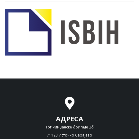
АДРЕСА
Трг Илиџанске бригаде 2б
71123 Источно Сарајево