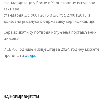
стандардизацију Босне и Херцеговине испуњава
захтјеве
стандарда
ISO
9001:2015
и
ISO/IEC
27001:2013 и
донесена је одлука о одржавању сертификације.
Сертификати су потврда испуњења постављених
циљева!
ИСБИХ Годишњи извјештај за 2024. годину можете
прочитати
овдје
.
НАЈНОВИЈЕ ВИЈЕСТИ