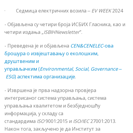
·
Седмица електричних возила ‒
EV WEEK
2024
- Објављена су четири броја ИСБИХ Гласника, као и
четири издања „
ISBIHNewsletter
”.
- Преведена је и објављена
CEN&CENELEC
-ова
брошура о извјештавању о еколошким,
друштвеним и
управљачким (
Environmental, Social, Governance ‒
ESG
) аспектима организације
.
- Извршена је прва надзорна провјера
интегрисаног система управљања, система
управљања квалитетом и безбједношћу
информација, у складу са
стандардима
ISO
9001:2015
и
ISO/IEC
27001:2013.
Након тога, закључено је да Институт за