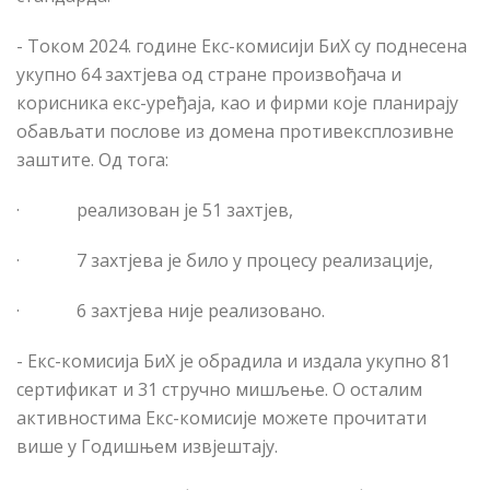
-
Током
2024. године Е
кс
-комисији БиХ су поднесена
укупно 64 захтјева од стране произвођача и
корисника е
кс
-уређаја, као и фирми које планирају
обављати послове из домена противексплозивне
заштите. Од тога:
·
реализован је 51 захтјев,
·
7 захтјева је било у процесу реализације,
·
6 захтјева није реализовано.
- Е
кс
-комисија БиХ је обрадила и издала укупно 81
сертификат и 31 стручно мишљење. О осталим
активностима Е
кс
-комисије можете прочитати
више у Годишњем извјештају.