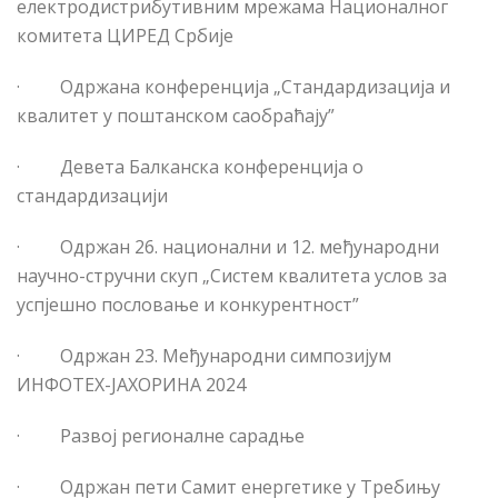
електродистрибутивним мрежама Националног
комитета ЦИРЕД Србије
·
Одржана конференција „Стандардизација и
квалитет у поштанском саобраћају”
·
Девета Балканска конференција о
стандардизацији
·
Одржан 26. национални и 12. међународни
научно-стручни скуп „Систем квалитета услов за
успјешно пословање и конкурентност”
·
Одржан 23. Међународни симпозијум
ИНФОТЕХ-ЈАХОРИНА 2024
·
Развој регионалне сарадње
·
Одржан пети Самит енергетике у Требињу