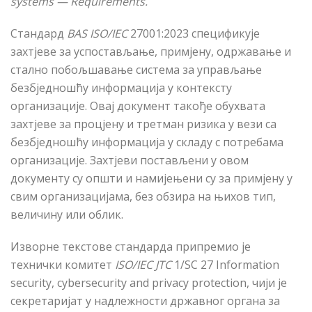
systems — Requirements
.
Стандард
BAS ISO/IEC
27001:2023 специфи
кује
захтјеве за успостав
љање
, примјену, одржавање и
стално побољшавање система за управљање
безбједношћу
информација у контексту
организације. Овај документ такође обухвата
захтјеве за процјену и третман ризика у вези са
безбједношћу
информација у складу с потребама
организације. Захтјеви постављени у овом
документу су оп
шт
и и намијењени су за примјену у
свим организацијама, без обзира на њихов тип,
величину или облик.
Изворне текстове стандарда припремио је
технички комитет
ISO/IEC JTC
1/SC 27 Information
security, cybersecurity and privacy protection, чији је
секретаријат у надлежности државног
органа
за