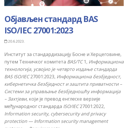
Објављен стандард BAS
ISO/IEC 27001:2023
20.6.2023.
Институт за стандардизацију Босне и Херцеговине,
путем Техничког комитета
BAS/TC
1,
Информаци
он
а
технологија
, усвојио је четврто издање стандарда
BAS ISO/IEC
27001:2023,
Информаци
она безбједност
,
кибернетичка
безбједност
и заштита приватности –
Системи за управљање
безбједношћу
информација
– Захтјеви
,
који је превод енглеске верзије
међународног стандарда
ISO/IEC
27001:2022,
Information security, cybersecurity and privacy
protection — Information security management