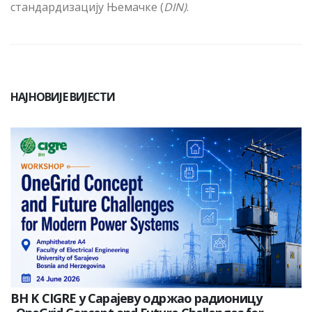
стандардизацију Њемачке (
DIN)
.
НАЈНОВИЈЕ ВИЈЕСТИ
BH K CIGRE у Сарајеву одржао радионицу