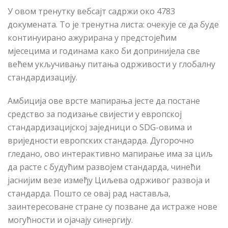
У овом тренутку вебсајт садржи око 4783
докумената. То је тренутна листа: очекује се да буде
континуирано ажурирана у предстојећим
мјесецима и годинама како би допринијела све
већем укључивању питања одрживости у глобалну
стандардизацију.
Амбиција ове врсте мапирања јесте да постане
средство за подизање свијести у европској
стандардизацијској заједници о SDG-овима и
вриједности европских стандарда. Дугорочно
гледано, ово интерактивно мапирање има за циљ
да расте с будућим развојем стандарда, чинећи
јаснијим везе између Циљева одрживог развоја и
стандарда. Пошто се овај рад наставља,
заинтересоване стране су позване да истраже нове
могућности и ојачају синергију.