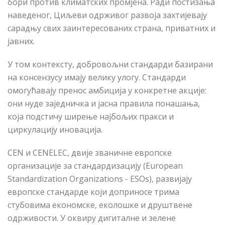
бори против климатских промјена. Ради постизања
наведеног, Циљеви одрживог развоја захтијевају
сарадњу свих заинтересованих страна, приватних и
јавних.
У том контексту, добровољни стандарди базирани
на консензусу имају велику улогу. Стандарди
омогућавају пренос амбиција у конкретне акције:
они нуде заједничка и јасна правила понашања,
која подстичу ширење најбољих пракси и
циркулацију иновација.
CEN и CENELEC, двије званичне европске
организације за стандардизацију (European
Standardization Organizations - ESOs), развијају
европске стандарде који доприносе трима
стубовима економске, еколошке и друштвене
одрживости. У оквиру дигиталне и зелене