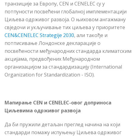
транзиције за Европу, CEN и CENELEC су у
потпуности посвећени глобалној имплементацији
Циљева одрживог развоја. О њиховом ангажману
свједочи и укључивање тих циљева у приоритете
CEN&CENELEC Strategije 2030
, али такође и
потписивање Лондонске декларације о
посвећености међународних стандарда климатским
акцијама, предвођених Међународном
организацијом за стандардизацију (International
Organization for Standardization - ISO).
Мапирање CEN и CENELEC-овог доприноса
Циљевима одрживог развоја
Да би пружили детаљан преглед начина на који
стандарди помажу испуњењу Циљева одрживог