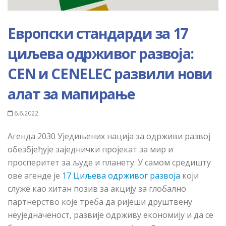
Европски стандарди за 17
циљева одрживог развоја:
CEN и CENELEC развили нови
алат за мапирање
6.6.2022.
Агенда 2030 Уједињених нација за одрживи развој
обезбјеђује заједнички пројекат за мир и
просперитет за људе и планету. У самом средишту
ове агенде је
17 Циљева одрживог развоја
који
служе као хитан позив за акцију за глобално
партнерство које треба да ријеши друштвену
неуједначеност, развије одрживу економију и да се