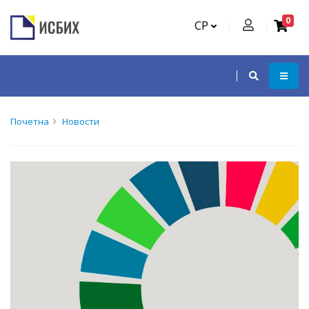
0
СР
Почетна
Новости