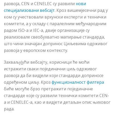
развоја, CEN и CENELEC су развили
нови
специјализовани вебсајт
. Кроз вишемјесечни рад у
ком су учествовали врхунски експерти и технички
комитети, а у складу с паралелним међународним
радом ISO-a и IEC-a, двије организације су
реализовале свеобухватно мапирање стандарда,
што чини значајан допринос Циљевима одрживог
развоја у европском контексту.
Захваљујући вебсајту, корисници ће моћи
истражити сваки појединачни циљ одрживог
развоја да би видјели који стандарди доприносе
одређеном циљу. Кроз
функционалност филтера
биће могуће брзо претражити појединачне
стандарде које су развили технички комитети CEN-
a и CENELEC-a, као и видјети детаљан опис њиховог
рада.