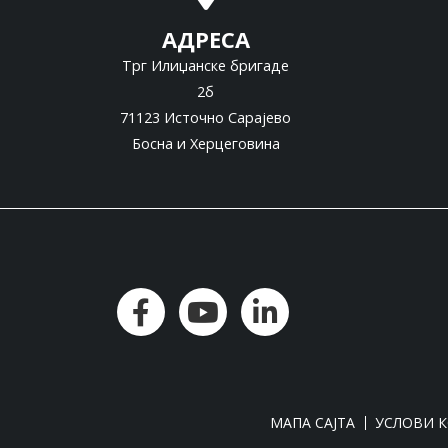
АДРЕСА
Трг Илиџанске бригаде
2б
71123 Источно Сарајево
Босна и Херцеговина
МАПА САЈТА
УСЛОВИ 