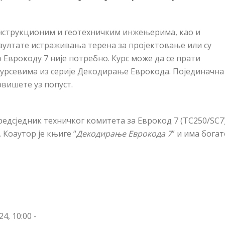
онструкционим и геотехничким инжењерима, као и
зултате истраживања терена за пројектовање или су
 Еврокоду 7 није потребно. Курс може да се прати
курсевима из серије Декодирање Еврокода. Појединачна
вишете уз попуст.
предсједник техничког комитета за Еврокод 7 (
TC250/SC7
 Коаутор је књиге “
Декодирање Еврокода 7
” и има богат
4, 10:00 -