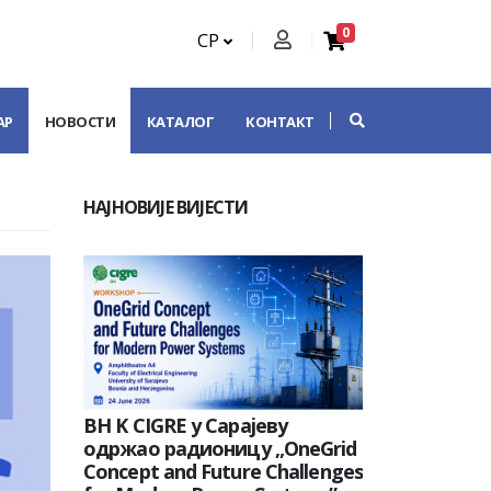
0
СР
АР
НОВОСТИ
КАТАЛОГ
КОНТАКТ
НАЈНОВИЈЕ ВИЈЕСТИ
BH K CIGRE у Сарајеву
одржао радионицу „OneGrid
Concept and Future Challenges