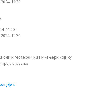
2024, 11:30
м
4, 11:00 -
2024, 12:30
циони и геотехнички инжењери који су
о пројектовање
мације и