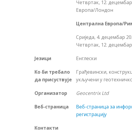
Четвртак, 12. децембар 
Европа/Лондон
Централна Европа/Ри
Сриједа, 4. децембар 202
Четвртак, 12. децембар 
Језици
Енглески
Ко би требало
Грађевински, конструк
да присуствује
укључени у геотехничк
Организатор
Geocentrix Ltd
Веб-страница
Веб-страница за инфор
регистрацију
Контакти