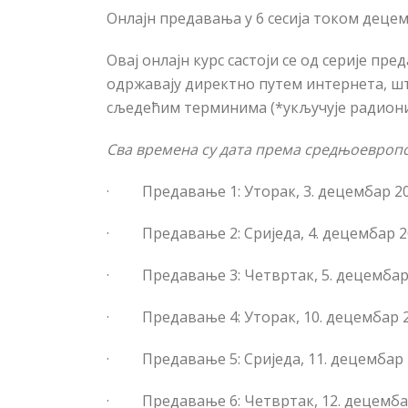
Онлајн предавања у 6 сесија током децем
Овај онлајн курс састоји се од серије пре
одржавају директно путем интернета, шт
сљедећим терминима (*укључује радиони
Сва времена су дата према средњоевроп
·
Предавање 1:
Уторак, 3. децембар 202
·
Предавање 2:
Сриједа, 4. децембар 20
·
Предавање 3:
Четвртак, 5. децембар 
·
Предавање 4:
Уторак, 10. децембар 2
·
Предавање 5:
Сриједа, 11. децембар 2
·
Предавање 6:
Четвртак, 12. децембар