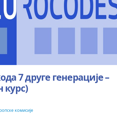
да 7 друге генерације –
н курс)
ропске комисије