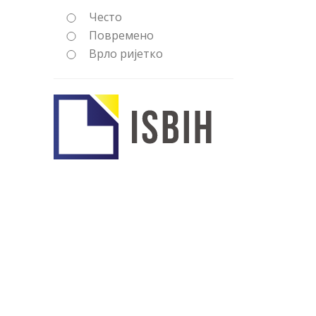
Често
Повремено
Врло ријетко