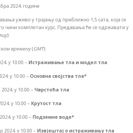
бра 2024. године
давања уживо у трајању од приближно 1,5 сата, која се
о чини комплетан курс. Предавања ће се одржавати у
цу):
ском времену
(
GMT
):
4. у 10.00 –
Истраживање тла и модел тла
24. у 10.00 –
Основна својства тла*
2024. у 10.00 –
Чврстоћа тла
024. у 10.00 –
Крутост тла
024. у 10.00 –
Подземне воде*
 2024. у 10.00 –
Извјештај о истраживању тла