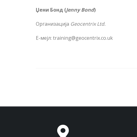
Џени Бонд (
Jenny Bond
)
Организација
Geocentrix Ltd
.
Е-м
ej
л:
training@geocentrix.co.uk