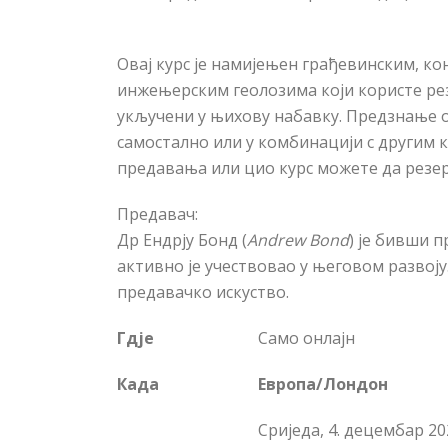
Овај курс је намијењен грађевинским, к
инжењерским геолозима који користе ре
укључени у њихову набавку. Предзнање о
самостално или у комбинацији с другим 
предавања или цио курс можете да резер
Предавач:
Др Ендрју Бонд (
Andrew Bond
) је бивши 
активно је учествовао у његовом развоју.
предавачко искуство.
Гдје
Само онлајн
Када
Европа/Лондон
Сриједа, 4. децембар 202