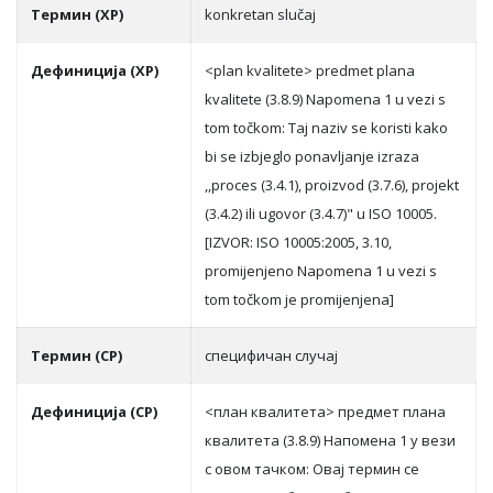
Термин (ХР)
konkretan slučaj
Дефиниција (ХР)
<plan kvalitete> predmet plana
kvalitete (3.8.9) Napomena 1 u vezi s
tom točkom: Taj naziv se koristi kako
bi se izbjeglo ponavljanje izraza
,,proces (3.4.1), proizvod (3.7.6), projekt
(3.4.2) ili ugovor (3.4.7)" u ISO 10005.
[IZVOR: ISO 10005:2005, 3.10,
promijenjeno Napomena 1 u vezi s
tom točkom je promijenjena]
Термин (СР)
спeцифичaн случaj
Дефиниција (СР)
<плaн квaлитeтa> прeдмeт плaнa
квaлитeтa (3.8.9) Нaпoмeнa 1 у вeзи
с oвoм тaчкoм: Oвaj тeрмин сe