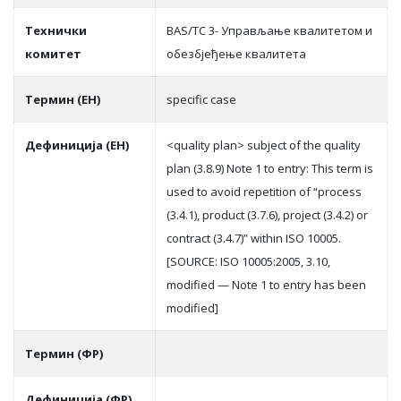
Teхнички
BAS/TC 3- Управљање квалитетом и
комитет
обезбјеђење квалитета
Термин (ЕН)
specific case
Дефиниција (ЕН)
<quality plan> subject of the quality
plan (3.8.9) Note 1 to entry: This term is
used to avoid repetition of “process
(3.4.1), product (3.7.6), project (3.4.2) or
contract (3.4.7)” within ISO 10005.
[SOURCE: ISO 10005:2005, 3.10,
modified — Note 1 to entry has been
modified]
Термин (ФР)
Дефиниција (ФР)