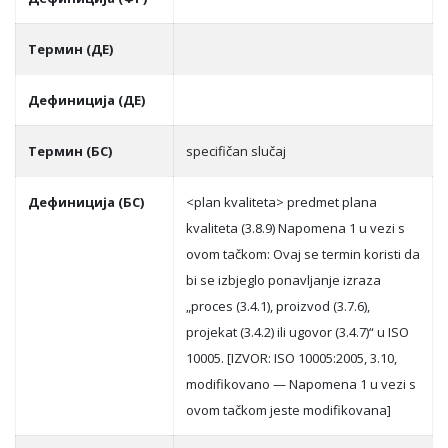
Термин (ДЕ)
Дефиниција (ДЕ)
Термин (БС)
specifičan slučaj
Дефиниција (БС)
<plan kvaliteta> predmet plana
kvaliteta (3.8.9) Napomena 1 u vezi s
ovom tačkom: Ovaj se termin koristi da
bi se izbjeglo ponavljanje izraza
„proces (3.4.1), proizvod (3.7.6),
projekat (3.4.2) ili ugovor (3.4.7)“ u ISO
10005. [IZVOR: ISO 10005:2005, 3.10,
modifikovano — Napomena 1 u vezi s
ovom tačkom jeste modifikovana]