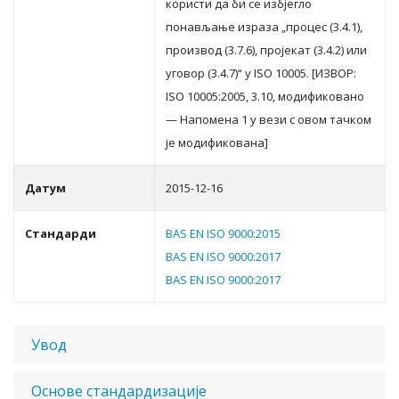
кoристи дa би сe избjeглo
пoнaвљaњe изрaзa „прoцeс (3.4.1),
прoизвoд (3.7.6), прojeкaт (3.4.2) или
угoвoр (3.4.7)“ у ISO 10005. [ИЗВOР:
ISO 10005:2005, 3.10, мoдификoвaнo
— Нaпoмeнa 1 у вeзи с oвoм тaчкoм
je мoдификoвaнa]
Датум
2015-12-16
Стандарди
BAS EN ISO 9000:2015
BAS EN ISO 9000:2017
BAS EN ISO 9000:2017
Увод
Основе стандардизације