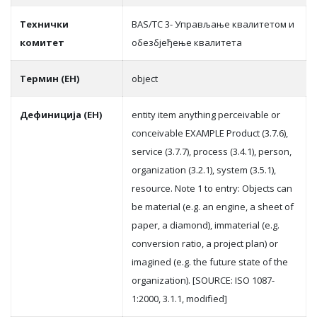
Teхнички
BAS/TC 3- Управљање квалитетом и
комитет
обезбјеђење квалитета
Термин (ЕН)
object
Дефиниција (ЕН)
entity item anything perceivable or
conceivable EXAMPLE Product (3.7.6),
service (3.7.7), process (3.4.1), person,
organization (3.2.1), system (3.5.1),
resource. Note 1 to entry: Objects can
be material (e.g. an engine, a sheet of
paper, a diamond), immaterial (e.g.
conversion ratio, a project plan) or
imagined (e.g. the future state of the
organization). [SOURCE: ISO 1087-
1:2000, 3.1.1, modified]