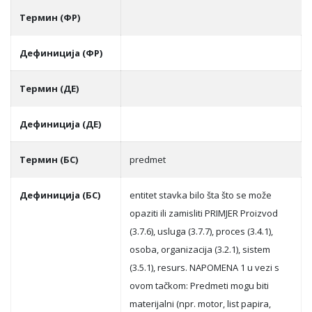
Термин (ФР)
Дефиниција (ФР)
Термин (ДЕ)
Дефиниција (ДЕ)
Термин (БС)
predmet
Дефиниција (БС)
entitet stavka bilo šta što se može
opaziti ili zamisliti PRIMJER Proizvod
(3.7.6), usluga (3.7.7), proces (3.4.1),
osoba, organizacija (3.2.1), sistem
(3.5.1), resurs. NAPOMENA 1 u vezi s
ovom tačkom: Predmeti mogu biti
materijalni (npr. motor, list papira,