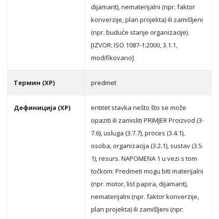
dijamant), nematerijalni (npr. faktor
konverzije, plan projekta) ili zamišljeni
(npr. buduće stanje organizacije).
[IZVOR: ISO 1087-1:2000, 3.1.1,
modifikovano]
Термин (ХР)
predmet
Дефиниција (ХР)
entitet stavka nešto što se može
opaziti ili zamisliti PRIMJER Proizvod (3-
7.6), usluga (3.7.7), proces (3.4.1),
osoba, organizacija (3.2.1), sustav (3.5.
1), resurs. NAPOMENA 1 u vezi s tom
točkom: Predmeti mogu biti materijalni
(npr. motor, list papira, dijamant),
nematerijalni (npr. faktor konverzije,
plan projekta) ili zamišljeni (npr.