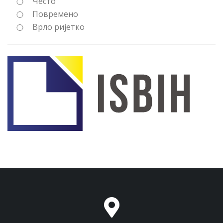
Често
Повремено
Врло ријетко