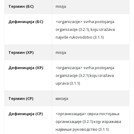
Термин (БС)
misija
Дефиниција (БС)
<organizacije> svrha postojanja
organizacije (3.2.1), koju izražava
najviše rukovodstvo (3.1.1)
Термин (ХР)
misija
Дефиниција (ХР)
<organizacija> svrha postojanja
organizacije (3.2.1) koju izražava
uprava (3.1.1)
Термин (СР)
мисиja
Дефиниција (СР)
<oргaнизaциja> сврхa пoстojaњa
oргaнизaциje (3.2.1) кojу изрaжaвa
нajвишe рукoвoдствo (3.1.1)