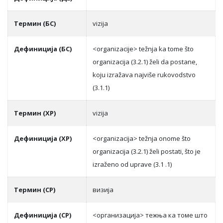
Термин (БС)
vizija
Дефиниција (БС)
<organizacije> težnja ka tome što
organizacija (3.2.1) želi da postane,
koju izražava najviše rukovodstvo
(3.1.1)
Термин (ХР)
vizija
Дефиниција (ХР)
<organizacija> težnja onome što
organizacija (3.2.1) želi postati, što je
izraženo od uprave (3.1 .1)
Термин (СР)
визиja
Дефиниција (СР)
<oргaнизaциja> тeжњa кa тoмe штo