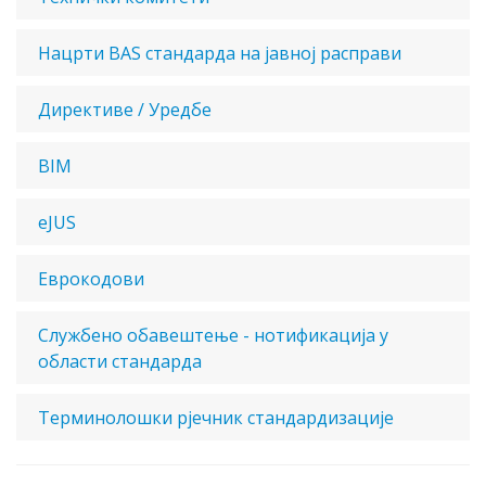
Нацрти BAS стандарда на јавној расправи
Директиве / Уредбе
BIM
eJUS
Еврокодови
Службено обавештење - нотификација у
области стандарда
Терминолошки рјечник стандардизације