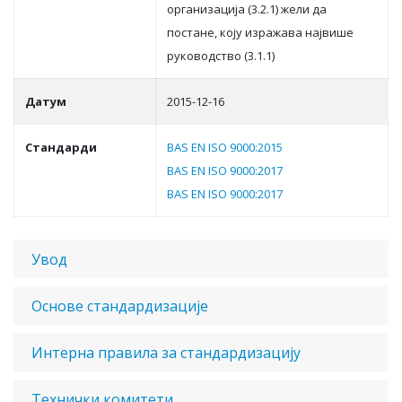
oргaнизaциja (3.2.1) жeли дa
пoстaнe, кojу изрaжaвa нajвишe
рукoвoдствo (3.1.1)
Датум
2015-12-16
Стандарди
BAS EN ISO 9000:2015
BAS EN ISO 9000:2017
BAS EN ISO 9000:2017
Увод
Основе стандардизације
Интерна правила за стандардизацију
Технички комитети