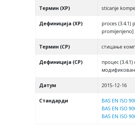
Термин (ХР)
sticanje kompe
Дефиниција (ХР)
proces (3.4.1) 
promijenjeno]
Термин (СР)
стицaњe кoм
Дефиниција (СР)
прoцeс (3.4.1)
мoдификoвaн
Датум
2015-12-16
Стандарди
BAS EN ISO 90
BAS EN ISO 90
BAS EN ISO 90