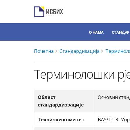
О НАМА
СТАНДАР
Почетна
Стандардизација
Терминоло
Терминолошки рје
Област
Основни стан
стандардиззације
Teхнички комитет
BAS/TC 3- Уп