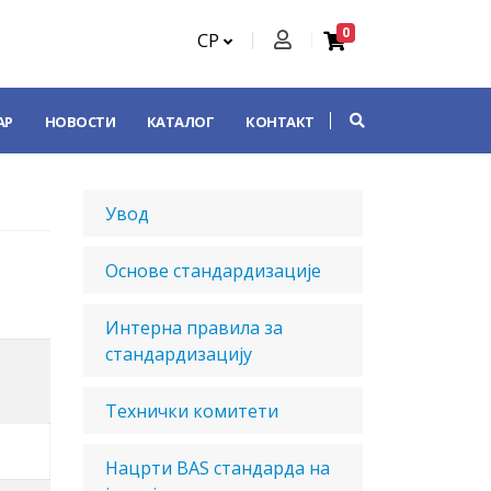
0
СР
АР
НОВОСТИ
КАТАЛОГ
КОНТАКТ
Увод
Основе стандардизације
Интерна правила за
стандардизацију
Технички комитети
Нацрти BAS стандарда на