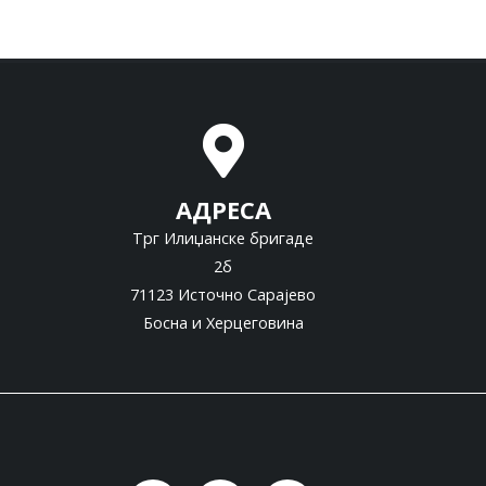
АДРЕСА
Трг Илиџанске бригаде
2б
71123 Источно Сарајево
Босна и Херцеговина