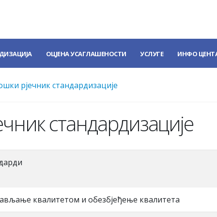
ДИЗАЦИЈА
ОЦЈЕНА УСАГЛАШЕНОСТИ
УСЛУГЕ
ИНФО ЦЕНТ
шки рјечник стандардизације
чник стандардизације
дарди
рављање квалитетом и обезбјеђење квалитета