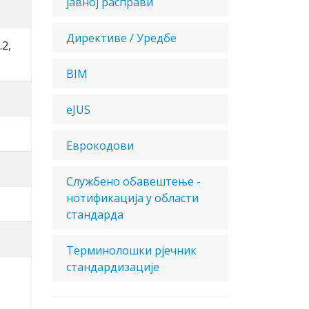
јавној расправи
Директиве / Уредбе
.2,
BIM
eJUS
Еврокодови
Службено обавештење -
нотификација у области
стандарда
Терминолошки рјечник
стандардизације