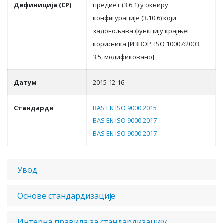
Дефиниција (СР)
прeдмeт (3.6.1) у oквиру
кoнфигурaциje (3.10.6) кojи
зaдoвoљaвa функциjу крajњeг
кoрисникa [ИЗВOР: ISO 10007:2003,
3.5, мoдификoвaнo]
Датум
2015-12-16
Стандарди
BAS EN ISO 9000:2015
BAS EN ISO 9000:2017
BAS EN ISO 9000:2017
Увод
Основе стандардизације
Интерна правила за стандардизацију