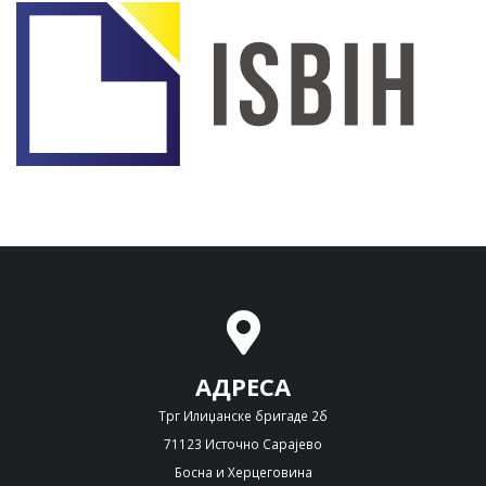
АДРЕСА
Трг Илиџанске бригаде 2б
71123 Источно Сарајево
Босна и Херцеговина