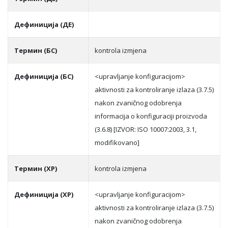
Дефиниција (ДЕ)
Термин (БС)
kontrola izmjena
Дефиниција (БС)
<upravljanje konfiguracijom>
aktivnosti za kontroliranje izlaza (3.7.5)
nakon zvaničnog odobrenja
informacija o konfiguraciji proizvoda
(3.6.8) [IZVOR: ISO 10007:2003, 3.1,
modifikovano]
Термин (ХР)
kontrola izmjena
Дефиниција (ХР)
<upravljanje konfiguracijom>
aktivnosti za kontroliranje izlaza (3.7.5)
nakon zvaničnog odobrenja