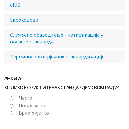
eJUS
Еврокодови
Службено обавештење - нотификација у
области стандарда
Терминолошки рјечник стандардизације
АНКЕТА
КОЛИКО КОРИСТИТЕ BAS СТАНДАРДЕ У СВОМ РАДУ?
Често
Повремено
Врло ријетко