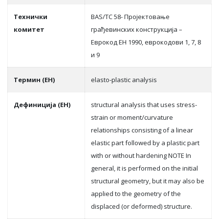
Teхнички
BAS/TC 58- Пројектовање
комитет
грађевинских конструкција –
Еврокод ЕН 1990, еврокодови 1, 7, 8
и 9
Термин (ЕН)
elasto-plastic analysis
Дефиниција (ЕН)
structural analysis that uses stress-
strain or moment/curvature
relationships consisting of a linear
elastic part followed by a plastic part
with or without hardening NOTE In
general, it is performed on the initial
structural geometry, but it may also be
applied to the geometry of the
displaced (or deformed) structure.