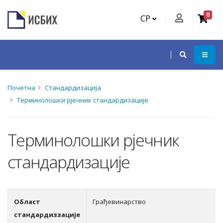
0
СР
Почетна
Стандардизација
Терминолошки рјечник стандардизације
Терминолошки рјечник
стандардизације
Област
Грађевинарство
стандардиззације