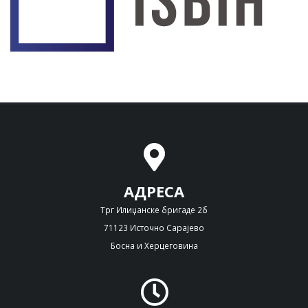
АДРЕСА
Трг Илиџанске бригаде 2б
71123 Источно Сарајево
Босна и Херцеговина