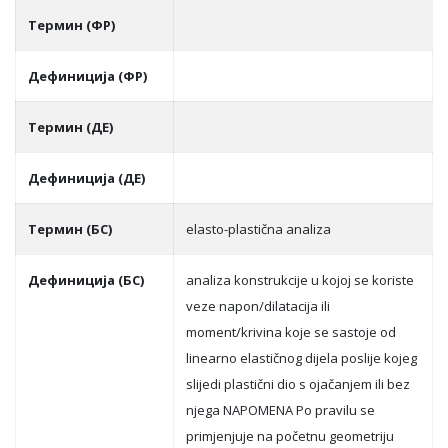
Термин (ФР)
Дефиниција (ФР)
Термин (ДЕ)
Дефиниција (ДЕ)
Термин (БС)
elasto-plastična analiza
Дефиниција (БС)
analiza konstrukcije u kojoj se koriste
veze napon/dilatacija ili
moment/krivina koje se sastoje od
linearno elastičnog dijela poslije kojeg
slijedi plastični dio s ojačanjem ili bez
njega NAPOMENA Po pravilu se
primjenjuje na početnu geometriju