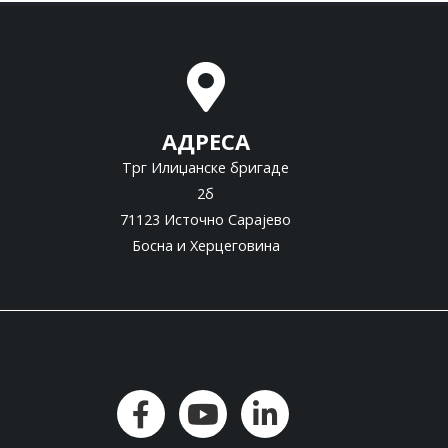
АДРЕСА
Трг Илиџанске бригаде
2б
71123 Источно Сарајево
Босна и Херцеговина