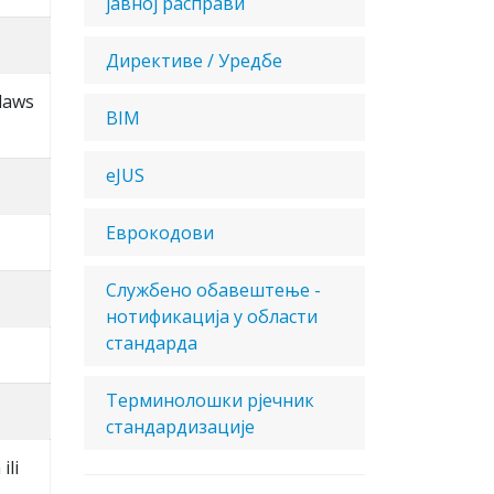
јавној расправи
Директиве / Уредбе
 laws
BIM
eJUS
Еврокодови
Службено обавештење -
нотификација у области
стандарда
Терминолошки рјечник
стандардизације
ili