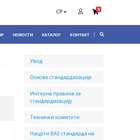
0
СР
АР
НОВОСТИ
КАТАЛОГ
КОНТАКТ
Увод
Основе стандардизације
Интерна правила за
стандардизацију
Технички комитети
Нацрти BAS стандарда на