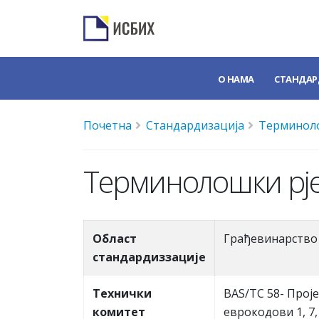
О НАМА
СТАНДАР
Почетна
Стандардизација
Терминоло
Терминолошки рје
Област
Грађевинарство
стандардиззације
Teхнички
BAS/TC 58- Прој
комитет
еврокодови 1, 7, 