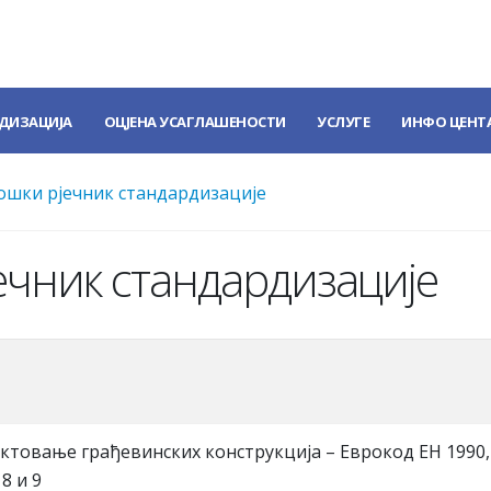
ДИЗАЦИЈА
ОЦЈЕНА УСАГЛАШЕНОСТИ
УСЛУГЕ
ИНФО ЦЕНТ
шки рјечник стандардизације
чник стандардизације
ектовање грађевинских конструкција – Еврокод ЕН 1990,
8 и 9