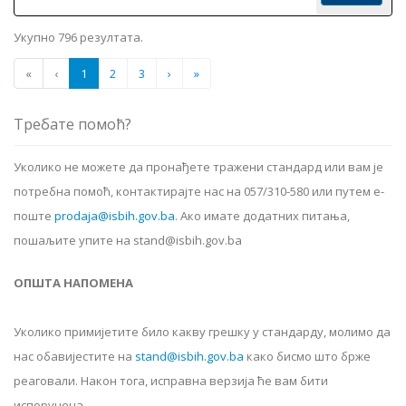
Укупно 796 резултата.
«
‹
1
2
3
›
»
Требате помоћ?
Уколико не можете да пронађете тражени стандард или вам је
потребна помоћ, контактирајте нас на 057/310-580 или путем е-
поште
prodaja@isbih.gov.ba
.
Ако имате додатних питања,
пошаљите упите на stand@isbih.gov.ba
ОПШТА НАПОМЕНА
Уколико примијетите било какву грешку у стандарду, молимо да
нас обавијестите на
stand@isbih.gov.ba
како бисмо што брже
реаговали. Након тога, исправна верзија ће вам бити
испоручена.