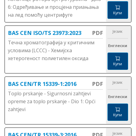
6: Одређивање и процјена приањања
Купи
на лед помоћу центрифуге
Језик
BAS CEN ISO/TS 23973:2023
PDF
Течна хроматографија у критичним
Енглески
условима (LCCC) - Хемијска
хетерогеност полиетилен оксида
Купи
Језик
BAS CEN/TR 15339-1:2016
PDF
Toplo prskanje - Sigurnosni zahtjevi
Енглески
opreme za toplo prskanje - Dio 1: Opći
zahtjevi
Купи
Језик
BAS CEN/TR 15339-3:2016
PDF