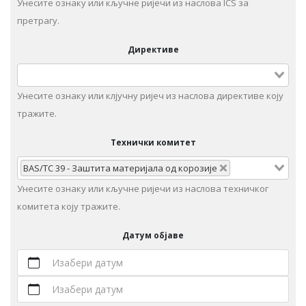
Унесите ознаку или кључне ријечи из наслова ICS за
претрагу.
Директиве
Унесите ознаку или клјучну ријеч из наслова директиве коју
тражите.
Технички комитет
BAS/TC 39 - Заштита материјала од корозије
Унeситe ознаку или кључне ријечи из наслова техничког
комитета коју тражите.
Датум објаве
Изабери датум
Изабери датум