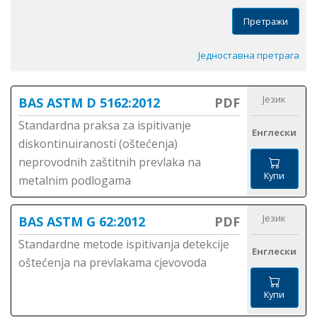
Претражи
Једноставна претрага
Језик
BAS ASTM D 5162:2012
PDF
Standardna praksa za ispitivanje
Енглески
diskontinuiranosti (oštećenja)
neprovodnih zaštitnih prevlaka na
Купи
metalnim podlogama
Језик
BAS ASTM G 62:2012
PDF
Standardne metode ispitivanja detekcije
Енглески
oštećenja na prevlakama cjevovoda
Купи