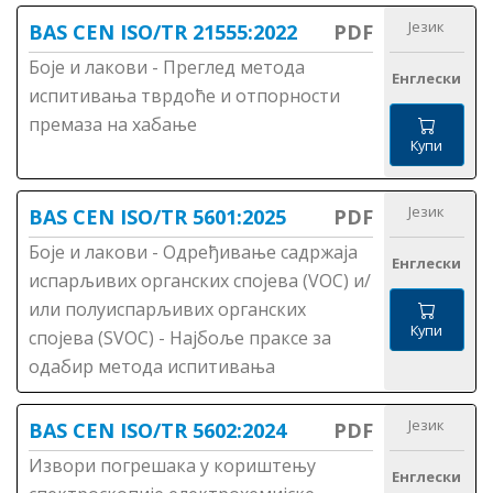
Језик
BAS CEN ISO/TR 21555:2022
PDF
Боје и лакови - Преглед метода
Енглески
испитивања тврдоће и отпорности
премаза на хабање
Купи
Језик
BAS CEN ISO/TR 5601:2025
PDF
Боје и лакови - Одређивање садржаја
Енглески
испарљивих органских спојева (VOC) и/
или полуиспарљивих органских
Купи
спојева (SVOC) - Најбоље праксе за
одабир метода испитивања
Језик
BAS CEN ISO/TR 5602:2024
PDF
Извори погрешака у кориштењу
Енглески