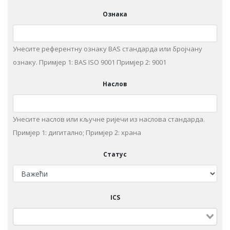
Ознака
Унесите референтну ознаку BAS стандарда или бројчану
ознаку. Примjeр 1: BAS ISO 9001 Примjeр 2: 9001
Наслов
Унeситe наслов или кључне ријечи из нaслoвa стaндaрдa.
Примjeр 1: дигитaлнo; Примjeр 2: храна
Статус
ICS