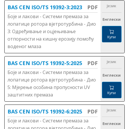
Језик
BAS CEN ISO/TS 19392-3:2023
PDF
Боје и лакови - Системи премаза за
Енглески
лопатице ротора вјетротурбина - Дио
3: Одређивање и оцјењивање
Купи
отпорности на кишну ерозију помоћу
воденог млаза
Језик
BAS CEN ISO/TS 19392-5:2025
PDF
Боје и лакови - Системи премаза за
Енглески
лопатице ротора вјетротурбина - Дио
5: Мјерење особина пропусности UV
Купи
заштитних премаза
Језик
BAS CEN ISO/TS 19392-6:2025
PDF
Боје и лакови - Системи премаза за
Енглески
лопатице ротора вјетротурбина - Дио