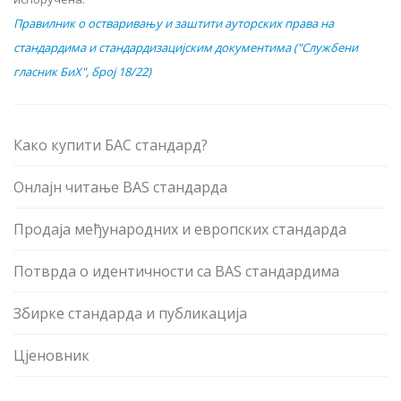
Правилник о остваривању и заштити ауторских права на
стандардима и стандардизацијским документима ("Службени
гласник БиХ", број 18/22)
Како купити БАС стандард?
Онлајн читање BAS стандарда
Продаја међународних и европских стандарда
Потврда о идентичности са BAS стандардима
Збирке стандарда и публикација
Цјеновник