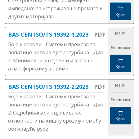
спектроскопије електрохемијске
импедансе за истраживање премаза и
Купи
других материјала
Језик
BAS CEN ISO/TS 19392-1:2023
PDF
Боје и лакови - Системи премаза за
Енглески
лопатице ротора вјетротурбина - Дио
1: Минимални захтјеви и излагање
Купи
атмосферским условима
Језик
BAS CEN ISO/TS 19392-2:2023
PDF
Боје и лакови - Системи премаза за
Енглески
лопатице ротора вјетротурбина - Дио
2: Одређивање и оцјењивање
Купи
отпорности на кишну ерозију помоћу
ротирајуће руке