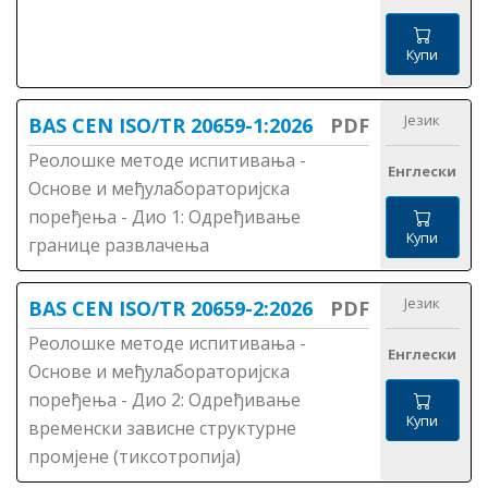
Купи
Језик
BAS CEN ISO/TR 20659-1:2026
PDF
Реолошке методе испитивања -
Енглески
Основе и међулабораторијска
поређења - Дио 1: Одређивање
Купи
границе развлачења
Језик
BAS CEN ISO/TR 20659-2:2026
PDF
Реолошке методе испитивања -
Енглески
Основе и међулабораторијска
поређења - Дио 2: Одређивање
Купи
временски зависне структурне
промјене (тиксотропија)