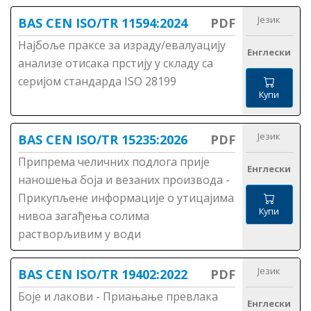
Језик
BAS CEN ISO/TR 11594:2024
PDF
Најбоље праксе за израду/евалуацију
Енглески
анализе отисака прстију у складу са
серијом стандарда ISO 28199
Купи
Језик
BAS CEN ISO/TR 15235:2026
PDF
Припрема челичних подлога прије
Енглески
наношења боја и везаних производа -
Прикупљене информације о утицајима
Купи
нивоа загађења солима
растворљивим у води
Језик
BAS CEN ISO/TR 19402:2022
PDF
Боје и лакови - Приањање превлака
Енглески