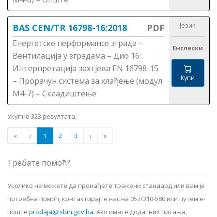
Језик
BAS CEN/TR 16798-16:2018
PDF
Енергетске перформансе зграда –
Енглески
Вентилација у зградама – Дио 16:
Интерпретација захтјева ЕN 16798-15
Купи
– Прорачун система за хлађење (модул
М4-7) – Складиштење
Укупно 323 резултата.
«
‹
1
2
3
›
»
Требате помоћ?
Уколико не можете да пронађете тражени стандард или вам је
потребна помоћ, контактирајте нас на 057/310-580 или путем е-
поште
prodaja@isbih.gov.ba
.
Ако имате додатних питања,