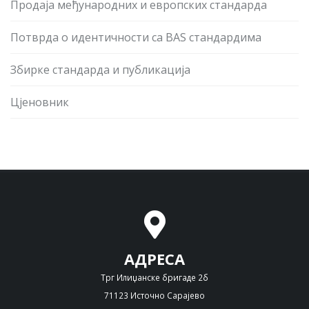
Продаја међународних и европских стандарда
Потврда о идентичности са BAS стандардима
Збирке стандарда и публикација
Цјеновник
АДРЕСА
Трг Илиџанске бригаде 2б
71123 Источно Сарајево