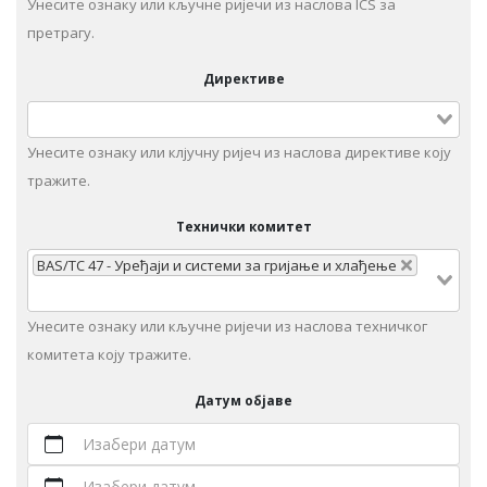
Унесите ознаку или кључне ријечи из наслова ICS за
претрагу.
Директиве
Унесите ознаку или клјучну ријеч из наслова директиве коју
тражите.
Технички комитет
BAS/TC 47 - Уређаји и системи за гријање и хлађење
Унeситe ознаку или кључне ријечи из наслова техничког
комитета коју тражите.
Датум објаве
Изабери датум
Изабери датум