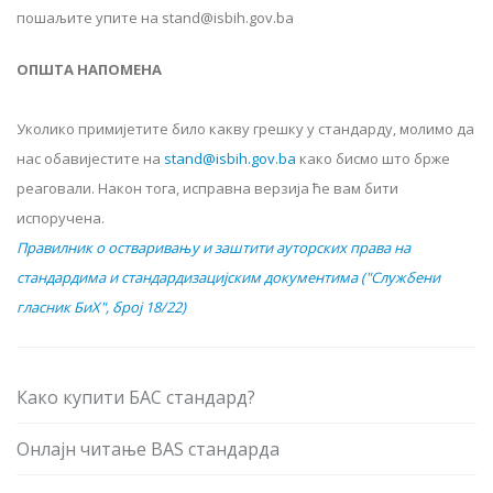
пошаљите упите на stand@isbih.gov.ba
ОПШТА НАПОМЕНА
Уколико примијетите било какву грешку у стандарду, молимо да
нас обавијестите на
stand@isbih.gov.ba
како бисмо што брже
реаговали. Након тога, исправна верзија ће вам бити
испоручена.
Правилник о остваривању и заштити ауторских права на
стандардима и стандардизацијским документима ("Службени
гласник БиХ", број 18/22)
Како купити БАС стандард?
Онлајн читање BAS стандарда