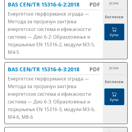
Језик
BAS CEN/TR 15316-6-2:2018
PDF
Енергетске перформансе зграда —
Енглески
Методa за прорачун захтјева
енергетског система и ефикасности
Купи
система — Дио 6-2: Образложење и
појашњење ЕN 15316-2, модули М3-5,
М4-5
Језик
BAS CEN/TR 15316-6-3:2018
PDF
Енергетске перформансе зграда —
Енглески
Методa за прорачун захтјева
енергетских система и ефикасности
Купи
система — Дио 6-3: Образложење и
појашњење ЕN 15316-3, модули М3-6,
М4-6, М8-6