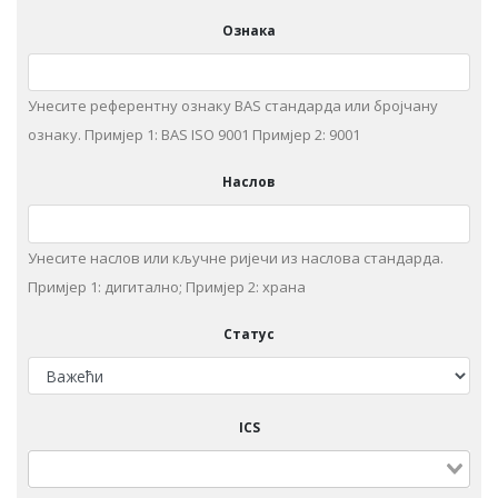
Ознака
Унесите референтну ознаку BAS стандарда или бројчану
ознаку. Примjeр 1: BAS ISO 9001 Примjeр 2: 9001
Наслов
Унeситe наслов или кључне ријечи из нaслoвa стaндaрдa.
Примjeр 1: дигитaлнo; Примjeр 2: храна
Статус
ICS