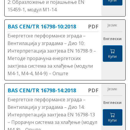
2: Образложење и појашњење ЕN
15459-1, модул М1-14
Језик
BAS CEN/TR 16798-10:2018
PDF
Енергетске перформансе зграда –
Енглески
Вентилација у зградама – Дио 10:
Интерпретација захтјева ЕN 16798-9 –
Купи
Методе прорачуна енергетских
захтјева система за хлађење (модули
М4-1, М4-4, М4-9) – Опште
Језик
BAS CEN/TR 16798-14:2018
PDF
Енергетске перформансе зграда –
Енглески
Вентилација у зградама – Дио 14:
Интерпретација захтјева ЕN 16798-13
Купи
– Прорачун система за хлађење (модул
М4-8) – Опште