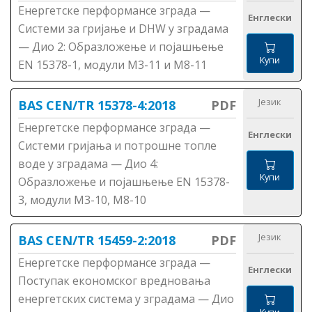
Енергетске перформансе зграда —
Енглески
Системи за гријање и DHW у зградама
— Дио 2: Образложење и појашњење
Купи
ЕN 15378-1, модули М3-11 и М8-11
Језик
BAS CEN/TR 15378-4:2018
PDF
Енергетске перформансе зграда —
Енглески
Системи гријања и потрошне топле
воде у зградама — Дио 4:
Купи
Образложење и појашњење ЕN 15378-
3, модули М3-10, М8-10
Језик
BAS CEN/TR 15459-2:2018
PDF
Енергетске перформансе зграда —
Енглески
Поступак економског вредновања
енергетских система у зградама — Дио
Купи