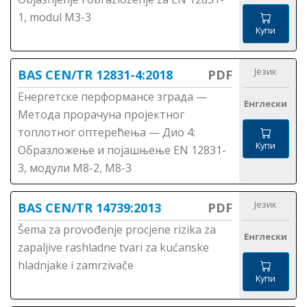
1, modul M3-3
Купи
Језик
BAS CEN/TR 12831-4:2018
PDF
Енергетске перформансе зграда —
Енглески
Метода прорачунa пројектног
топлотног оптерећења — Дио 4:
Купи
Образложење и појашњење ЕN 12831-
3, модули М8-2, М8-3
Језик
BAS CEN/TR 14739:2013
PDF
Šema za provođenje procjene rizika za
Енглески
zapaljive rashladne tvari za kućanske
hladnjake i zamrzivače
Купи