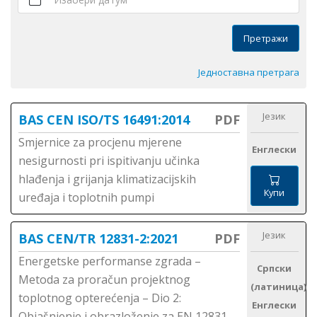
Претражи
Једноставна претрага
Језик
BAS CEN ISO/TS 16491:2014
PDF
Smjernice za procjenu mjerene
Енглески
nesigurnosti pri ispitivanju učinka
hlađenja i grijanja klimatizacijskih
Купи
uređaja i toplotnih pumpi
Језик
BAS CEN/TR 12831-2:2021
PDF
Energetske performanse zgrada –
Српски
Metoda za proračun projektnog
(латиница)
toplotnog opterećenja – Dio 2:
Енглески
Objašnjenje i obrazloženje za EN 12831-