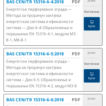
Језик
BAS CEN/TR 15316-6-4:2018
PDF
Енергетске перформансе зграда —
Енглески
Методa за прорачун захтјева
енергетских система и ефикасности
Купи
система — Дио 6-4: Образложење и
појашњење ЕN 15316-4-1, модули М3-
8-1, М8-8-1
Језик
BAS CEN/TR 15316-6-5:2018
PDF
Енергетске перформансе зграда –
Енглески
Метода за прорачун захтјева
енергетског система и ефикасности
Купи
система – Дио 6-5: Образложење и
појашњење ЕN 15316-4-2, модул М3-8
Језик
BAS CEN/TR 15316-6-6:2018
PDF