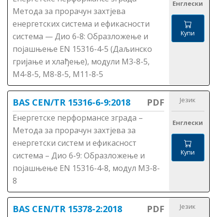
Енглески
Метода за прорачун захтјева
енергетских система и ефикасности
Купи
система — Дио 6-8: Образложење и
појашњење ЕN 15316-4-5 (Даљинско
гријање и хлађење), модули М3-8-5,
М4-8-5, М8-8-5, М11-8-5
Језик
BAS CEN/TR 15316-6-9:2018
PDF
Енергетске перформансе зграда –
Енглески
Метода за прорачун захтјева за
енергетски систем и ефикасност
Купи
система – Дио 6-9: Образложење и
појашњење ЕN 15316-4-8, модул М3-8-
8
Језик
BAS CEN/TR 15378-2:2018
PDF