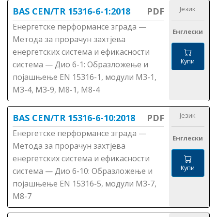
Језик
BAS CEN/TR 15316-6-1:2018
PDF
Енергетске перформансе зграда —
Енглески
Метода за прорачун захтјева
енергетских система и ефикасности
Купи
система — Дио 6-1: Образложење и
појашњење ЕN 15316-1, модули М3-1,
М3-4, М3-9, М8-1, М8-4
Језик
BAS CEN/TR 15316-6-10:2018
PDF
Енергетске перформансе зграда —
Енглески
Методa за прорачун захтјева
енергетских система и ефикасности
Купи
система — Дио 6-10: Образложење и
појашњење ЕN 15316-5, модули М3-7,
М8-7