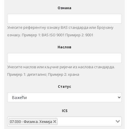
Ознака
Унесите референтну ознаку BAS стандарда или бројчану
ознаку. Примjeр 1: BAS ISO 9001 Примjeр 2: 9001
Наслов
Унeситe наслов или кључне ријечи из нaслoвa стaндaрдa.
Примjeр 1: дигитaлнo; Примjeр 2: храна
Статус
ICS
07.030 - Физика. Хемија