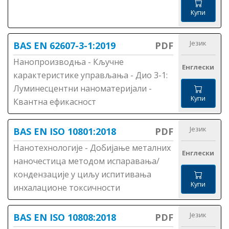
Купи
Језик
BAS EN 62607-3-1:2019
PDF
Нанопроизводња - Кључне
Енглески
карактеристике управљања - Дио 3-1:
Луминесцентни наноматеријали -
Купи
Квантна ефикасност
Језик
BAS EN ISO 10801:2018
PDF
Нанотехнологије - Добијање металних
Енглески
наночестица методом испаравања/
кондензације у циљу испитивања
Купи
инхалационе токсичности
Језик
BAS EN ISO 10808:2018
PDF