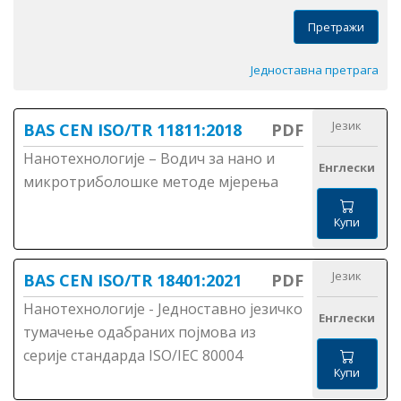
Претражи
Једноставна претрага
Језик
BAS CEN ISO/TR 11811:2018
PDF
Нанотехнологије – Водич за нано и
Енглески
микротриболошке методе мјерења
Купи
Језик
BAS CEN ISO/TR 18401:2021
PDF
Нанотехнологије - Једноставно језичко
Енглески
тумачење одабраних појмова из
серије стандарда ISO/IEC 80004
Купи