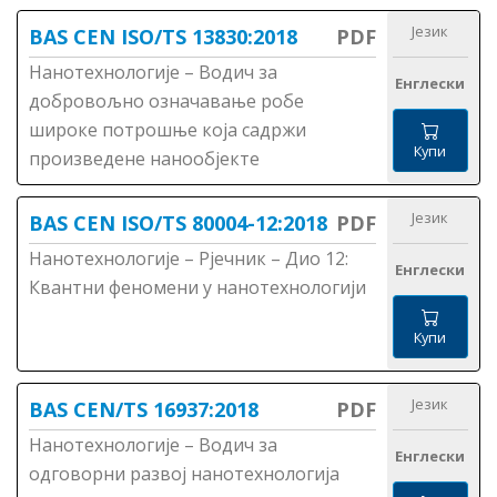
Језик
BAS CEN ISO/TS 13830:2018
PDF
Нанотехнологије – Водич за
Енглески
добровољно означавање робе
широке потрошње која садржи
Купи
произведене нанообјекте
Језик
BAS CEN ISO/TS 80004-12:2018
PDF
Нанотехнологије – Рјечник – Дио 12:
Енглески
Квантни феномени у нанотехнологији
Купи
Језик
BAS CEN/TS 16937:2018
PDF
Нанотехнологије – Водич за
Енглески
одговорни развој нанотехнологија