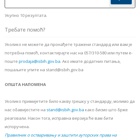
Укупно 10 резултата.
Требате помоћ?
Уколико не можете да пронађете тражени стандард или вам је
потребна помоћ, контактирајте нас на 057/310-580 или путем е-
поште
prodaja@isbih.gov.ba
.
Ако имате додатних питања,
пошаљите упите на stand@isbih.gov.ba
ОПШТА НАПОМЕНА
Уколико примијетите било какву грешку у стандарду, молимо да
нас обавијестите на
stand@isbih.gov.ba
како бисмо што брже
реаговали. Након тога, исправна верзија ће вам бити
испоручена.
Правилник о остваривању и заштити ауторских права на