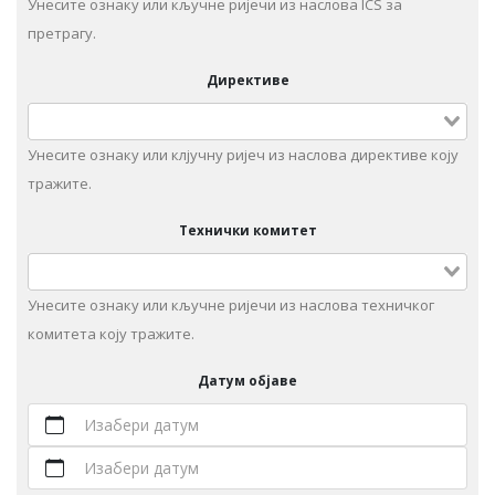
Унесите ознаку или кључне ријечи из наслова ICS за
претрагу.
Директиве
Унесите ознаку или клјучну ријеч из наслова директиве коју
тражите.
Технички комитет
Унeситe ознаку или кључне ријечи из наслова техничког
комитета коју тражите.
Датум објаве
Изабери датум
Изабери датум