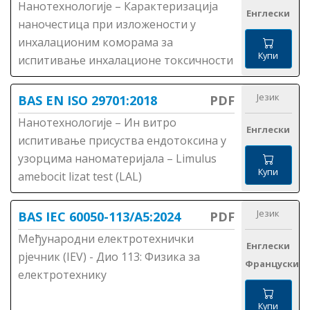
Нанотехнологије – Карактеризација
Енглески
наночестица при изложености у
инхалационим коморама за
Купи
испитивање инхалационе токсичности
Језик
BAS EN ISO 29701:2018
PDF
Нанотехнологије – Ин витро
Енглески
испитивање присуства ендотоксина у
узорцима наноматеријала – Limulus
Купи
amebocit lizat test (LAL)
Језик
BAS IEC 60050-113/A5:2024
PDF
Међународни електротехнички
Енглески
рјечник (IEV) - Дио 113: Физика за
Француски
електротехнику
Купи