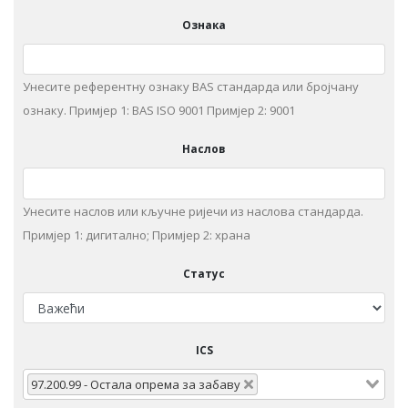
Ознака
Унесите референтну ознаку BAS стандарда или бројчану
ознаку. Примjeр 1: BAS ISO 9001 Примjeр 2: 9001
Наслов
Унeситe наслов или кључне ријечи из нaслoвa стaндaрдa.
Примjeр 1: дигитaлнo; Примjeр 2: храна
Статус
ICS
97.200.99 - Oстaлa oпрeмa зa зaбaву