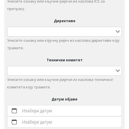
Унесите ознаку или кључне ријечи из наслова ICS за
претрагу.
Директиве
Унесите ознаку или клјучну ријеч из наслова директиве коју
тражите.
Технички комитет
Унeситe ознаку или кључне ријечи из наслова техничког
комитета коју тражите.
Датум објаве
Изабери датум
Изабери датум