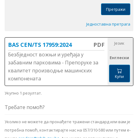
Претражи
Једноставна претрага
Језик
BAS CEN/TS 17959:2024
PDF
Безбједност вожњи и уређаја у
Енглески
забавним парковима - Препоруке за
квалитет производње машинских
Купи
компонената
Укупно 1 резултат.
Требате помоћ?
Уколико не можете да пронађете тражени стандард или вам је
потребна помоћ, контактирајте нас на 057/310-580 или путем е-