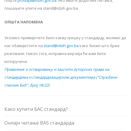
поште
prodaja@isbih.gov.ba
.
Ако имате додатних питања,
пошаљите упите на stand@isbih.gov.ba
ОПШТА НАПОМЕНА
Уколико примијетите било какву грешку у стандарду, молимо да
нас обавијестите на
stand@isbih.gov.ba
како бисмо што брже
реаговали. Након тога, исправна верзија ће вам бити
испоручена.
Правилник о остваривању и заштити ауторских права на
стандардима и стандардизацијским документима ("Службени
гласник БиХ", број 18/22)
Како купити БАС стандард?
Онлајн читање BAS стандарда