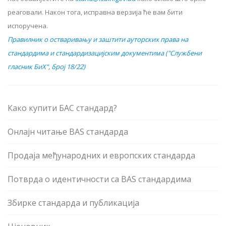
реаговали. Након тога, исправна верзија ће вам бити
испоручена.
Правилник о остваривању и заштити ауторских права на
стандардима и стандардизацијским документима ("Службени
гласник БиХ", број 18/22)
Како купити БАС стандард?
Онлајн читање BAS стандарда
Продаја међународних и европских стандарда
Потврда о идентичности са BAS стандардима
Збирке стандарда и публикација