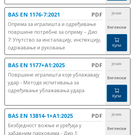
Језик
BAS EN 1176-7:2021
PDF
Опрема за игралишта и одређивање
Енглески
површине потребне за опрему – Дио
7: Упутство за инсталацију, инспекцију,
Купи
одржавање и руковање
Језик
BAS EN 1177+A1:2025
PDF
Површине игралишта које ублажавају
Енглески
удар - Методе испитивања за
одређивање ублажавања удара
Купи
Језик
BAS EN 13814-1+A1:2025
PDF
Безбједност вожње и уређаја у
Енглески
забавним парковима - Дио 1: