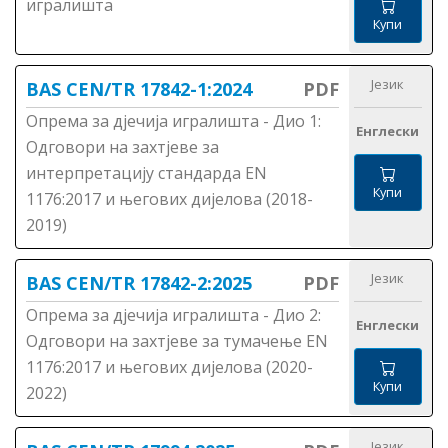
игралишта
Купи
Језик
BAS CEN/TR 17842-1:2024
PDF
Опрема за дјечија игралишта - Дио 1:
Енглески
Одговори на захтјеве за
интерпретацију стандарда EN
Купи
1176:2017 и његових дијелова (2018-
2019)
Језик
BAS CEN/TR 17842-2:2025
PDF
Опрема за дјечија игралишта - Дио 2:
Енглески
Одговори на захтјеве за тумачење EN
1176:2017 и његових дијелова (2020-
Купи
2022)
Језик