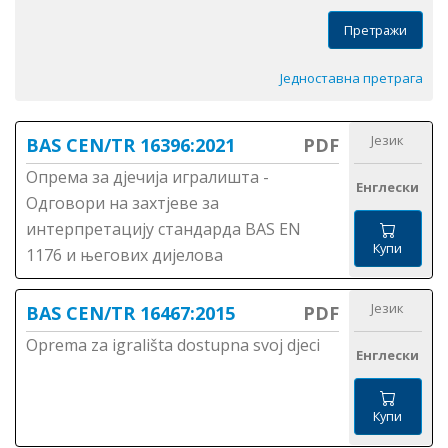
Претражи
Једноставна претрага
Језик
BAS CEN/TR 16396:2021
PDF
Опрема за дјечија игралишта -
Енглески
Одговори на захтјеве за
интерпретацију стандарда BAS EN
Купи
1176 и његових дијелова
Језик
BAS CEN/TR 16467:2015
PDF
Oprema za igrališta dostupna svoj djeci
Енглески
Купи