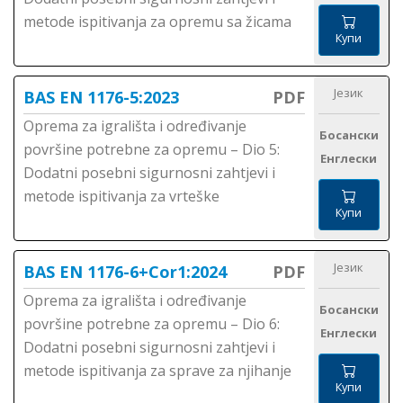
metode ispitivanja za opremu sa žicama
Купи
Језик
BAS EN 1176-5:2023
PDF
Oprema za igrališta i određivanje
Босански
površine potrebne za opremu – Dio 5:
Енглески
Dodatni posebni sigurnosni zahtjevi i
metode ispitivanja za vrteške
Купи
Језик
BAS EN 1176-6+Cor1:2024
PDF
Oprema za igrališta i određivanje
Босански
površine potrebne za opremu – Dio 6:
Енглески
Dodatni posebni sigurnosni zahtjevi i
metode ispitivanja za sprave za njihanje
Купи