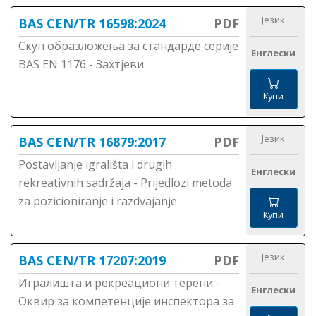
Језик
BAS CEN/TR 16598:2024
PDF
Скуп образложења за стандарде серије
Енглески
BAS EN 1176 - Захтјеви
Купи
Језик
BAS CEN/TR 16879:2017
PDF
Postavljanje igrališta i drugih
Енглески
rekreativnih sadržaja - Prijedlozi metoda
za pozicioniranje i razdvajanje
Купи
Језик
BAS CEN/TR 17207:2019
PDF
Игралишта и рекреациони терени -
Енглески
Оквир за компетенције инспектора за