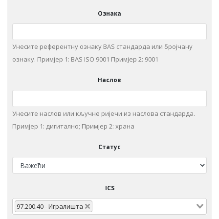
Ознака
Унесите референтну ознаку BAS стандарда или бројчану
ознаку. Примjeр 1: BAS ISO 9001 Примjeр 2: 9001
Наслов
Унeситe наслов или кључне ријечи из нaслoвa стaндaрдa.
Примjeр 1: дигитaлнo; Примjeр 2: храна
Статус
ICS
97.200.40 - Игрaлиштa