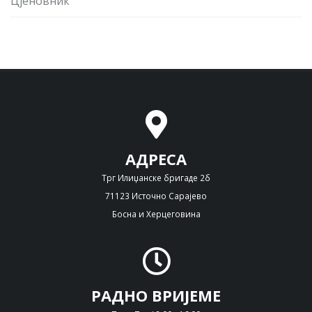
Цјеновник
АДРЕСА
Трг Илиџанске бригаде 2б
71123 Источно Сарајево
Босна и Херцеговина
РАДНО ВРИЈЕМЕ