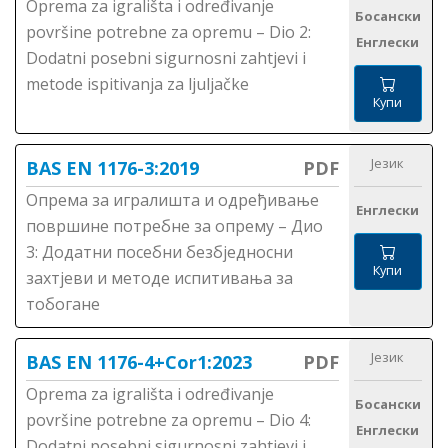
Oprema za igrališta i određivanje
Босански
površine potrebne za opremu – Dio 2:
Енглески
Dodatni posebni sigurnosni zahtjevi i
metode ispitivanja za ljuljačke
Купи
Језик
BAS EN 1176-3:2019
PDF
Опрема за игралишта и одређивање
Енглески
површине потребне за опрему – Дио
3: Додатни посебни безбједносни
Купи
захтјеви и методе испитивања за
тобогане
Језик
BAS EN 1176-4+Cor1:2023
PDF
Oprema za igrališta i određivanje
Босански
površine potrebne za opremu – Dio 4:
Енглески
Dodatni posebni sigurnosni zahtjevi i