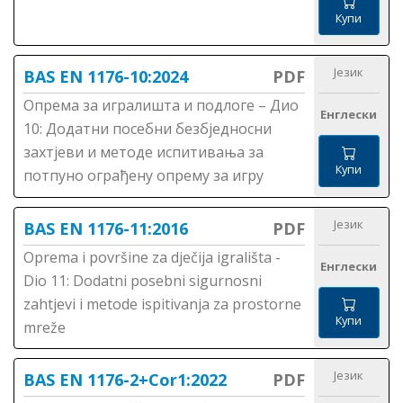
Купи
Језик
BAS EN 1176-10:2024
PDF
Опрема за игралишта и подлоге – Дио
Енглески
10: Додатни посебни безбједносни
захтјеви и методе испитивања за
Купи
потпуно ограђену опрему за игру
Језик
BAS EN 1176-11:2016
PDF
Oprema i površine za dječija igrališta -
Енглески
Dio 11: Dodatni posebni sigurnosni
zahtjevi i metode ispitivanja za prostorne
Купи
mreže
Језик
BAS EN 1176-2+Cor1:2022
PDF