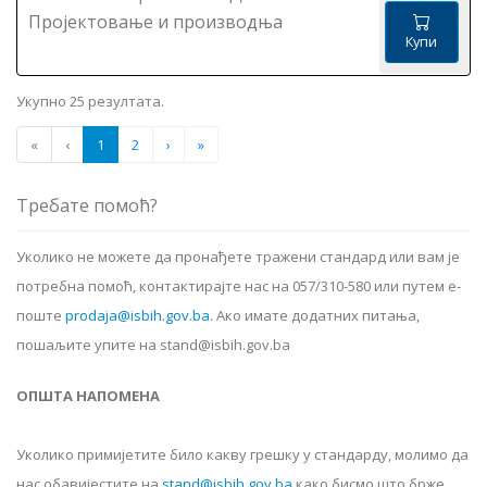
Пројектовање и производња
Купи
Укупно 25 резултата.
«
‹
1
2
›
»
Требате помоћ?
Уколико не можете да пронађете тражени стандард или вам је
потребна помоћ, контактирајте нас на 057/310-580 или путем е-
поште
prodaja@isbih.gov.ba
.
Ако имате додатних питања,
пошаљите упите на stand@isbih.gov.ba
ОПШТА НАПОМЕНА
Уколико примијетите било какву грешку у стандарду, молимо да
нас обавијестите на
stand@isbih.gov.ba
како бисмо што брже