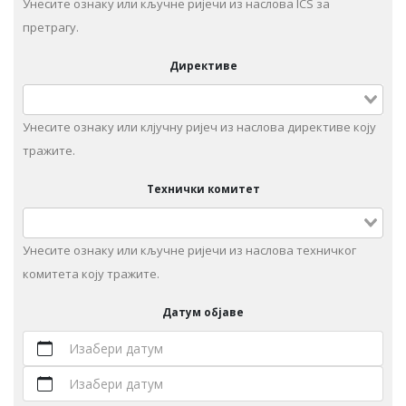
Унесите ознаку или кључне ријечи из наслова ICS за
претрагу.
Директиве
Унесите ознаку или клјучну ријеч из наслова директиве коју
тражите.
Технички комитет
Унeситe ознаку или кључне ријечи из наслова техничког
комитета коју тражите.
Датум објаве
Изабери датум
Изабери датум