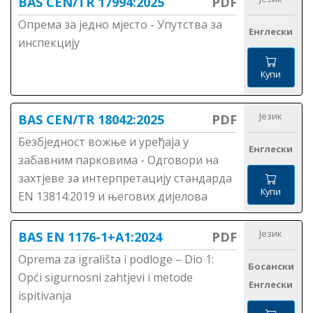
BAS CEN/TR 17994:2025
PDF
Опрема за једно мјесто - Упутства за
Енглески
инспекцију
Купи
Језик
BAS CEN/TR 18042:2025
PDF
Безбједност вожње и уређаја у
Енглески
забавним парковима - Одговори на
захтјеве за интерпретацију стандарда
Купи
EN 13814:2019 и његових дијелова
Језик
BAS EN 1176-1+A1:2024
PDF
Oprema za igrališta i podloge – Dio 1:
Босански
Opći sigurnosni zahtjevi i metode
Енглески
ispitivanja