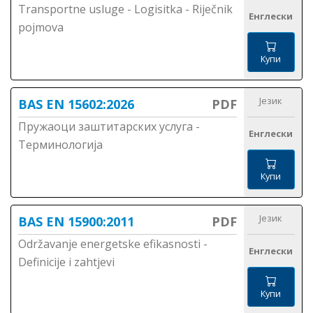
Transportne usluge - Logisitka - Riječnik
Енглески
pojmova
Купи
Језик
BAS EN 15602:2026
PDF
Пружаоци заштитарских услуга -
Енглески
Терминологија
Купи
Језик
BAS EN 15900:2011
PDF
Održavanje energetske efikasnosti -
Енглески
Definicije i zahtjevi
Купи