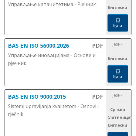
Управљање капацитетима - Рјечник
Енглески
Купи
Језик
BAS EN ISO 56000:2026
PDF
Управљање иновацијама - Основе и
Енглески
рјечник
Купи
Језик
BAS EN ISO 9000:2015
PDF
Sistemi upravljanja kvalitetom - Osnovi i
Српски
rječnik
(латиница)
Енглески