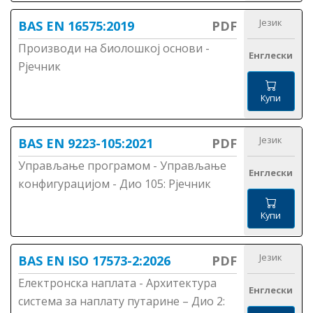
Језик
BAS EN 16575:2019
PDF
Производи на биолошкој основи -
Енглески
Рјечник
Купи
Језик
BAS EN 9223-105:2021
PDF
Управљање програмом - Управљање
Енглески
конфигурацијом - Дио 105: Рјечник
Купи
Језик
BAS EN ISO 17573-2:2026
PDF
Електронска наплата - Архитектура
Енглески
система за наплату путарине – Дио 2: