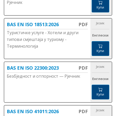
Рјечник
Купи
Језик
BAS EN ISO 18513:2026
PDF
Туристичке услуге - Хотели и други
Енглески
типови смјештаја у туризму -
Терминологија
Купи
Језик
BAS EN ISO 22300:2023
PDF
Безбједност и отпорност — Рјечник
Енглески
Купи
Језик
BAS EN ISO 41011:2026
PDF