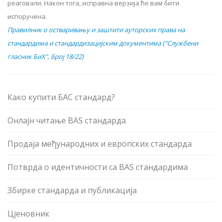
реаговали. Након тога, исправна верзија ће вам бити
испоручена.
Правилник о остваривању и заштити ауторских права на
стандардима и стандардизацијским документима ("Службени
гласник БиХ", број 18/22)
Како купити БАС стандард?
Онлајн читање BAS стандарда
Продаја међународних и европских стандарда
Потврда о идентичности са BAS стандардима
Збирке стандарда и публикација
Цјеновник