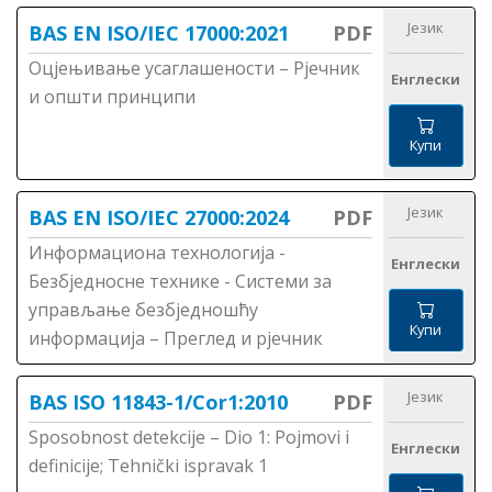
Језик
BAS EN ISO/IEC 17000:2021
PDF
Оцјењивање усаглашености – Рјечник
Енглески
и општи принципи
Купи
Језик
BAS EN ISO/IEC 27000:2024
PDF
Информациона технологија -
Енглески
Безбједносне технике - Системи за
управљање безбједношћу
Купи
информација – Преглед и рјечник
Језик
BAS ISO 11843-1/Cor1:2010
PDF
Sposobnost detekcije – Dio 1: Pojmovi i
Енглески
definicije; Tehnički ispravak 1