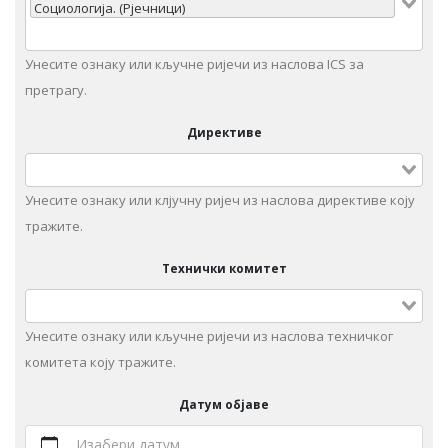
Сoциoлoгиja. (Рjeчници)
Унесите ознаку или кључне ријечи из наслова ICS за
претрагу.
Директиве
Унесите ознаку или клјучну ријеч из наслова директиве коју
тражите.
Технички комитет
Унeситe ознаку или кључне ријечи из наслова техничког
комитета коју тражите.
Датум објаве
Изабери датум