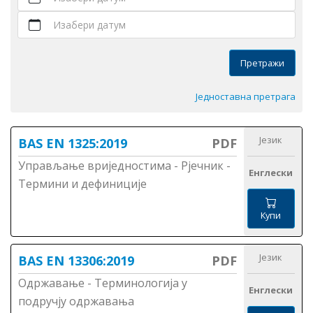
Изабери датум
Претражи
Једноставна претрага
Језик
BAS EN 1325:2019
PDF
Управљање вриједностима - Рјечник -
Енглески
Термини и дефиниције
Купи
Језик
BAS EN 13306:2019
PDF
Одржавање - Терминологија у
Енглески
подручју одржавања