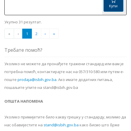
Купи
Укупно 31 резултат.
«
‹
1
2
›
»
Требате помоћ?
Уколико не можете да пронађете тражени стандард или вам је
потребна помоћ, контактирајте нас на 057/310-580 или путем е-
поште
prodaja@isbih.gov.ba
.
Ако имате додатних питања,
пошаљите упите на stand@isbih.gov.ba
ОПШТА НАПОМЕНА
Уколико примијетите било какву грешку у стандарду, молимо да
нас обавијестите на
stand@isbih.gov.ba
како бисмо што брже