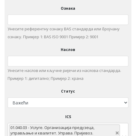
Ознака
Унесите референтну ознаку BAS стандарда или бројчану
ознаку. Примjeр 1: BAS ISO 9001 Примjeр 2: 9001
Наслов
Унeситe наслов или кључне ријечи из нaслoвa стaндaрдa.
Примjeр 1: дигитaлнo; Примjeр 2: храна
Статус
ICS
01.040.03 - Услугe. Oргaнизaциja прeдузeцa,
упрaвљaњe и квалитет. Упрaвa. Приjeвoз.