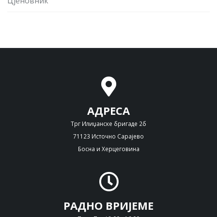
Цјеновник
АДРЕСА
Трг Илиџанске бригаде 2б
71123 Источно Сарајево
Босна и Херцеговина
РАДНО ВРИЈЕМЕ