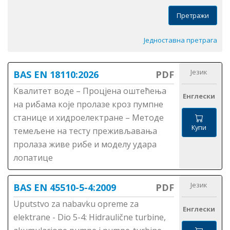
Претражи
Једноставна претрага
Језик
BAS EN 18110:2026
PDF
Квалитет воде – Процјена оштећења
Енглески
на рибама које пролазе кроз пумпне
станице и хидроелектране – Методе
Купи
темељене на тесту преживљавања
пролаза живе рибе и моделу удара
лопатице
Језик
BAS EN 45510-5-4:2009
PDF
Uputstvo za nabavku opreme za
Енглески
elektrane - Dio 5-4: Hidraulične turbine,