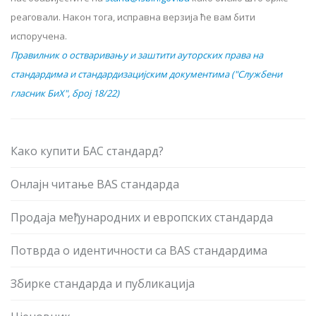
реаговали. Након тога, исправна верзија ће вам бити
испоручена.
Правилник о остваривању и заштити ауторских права на
стандардима и стандардизацијским документима ("Службени
гласник БиХ", број 18/22)
Како купити БАС стандард?
Онлајн читање BAS стандарда
Продаја међународних и европских стандарда
Потврда о идентичности са BAS стандардима
Збирке стандарда и публикација