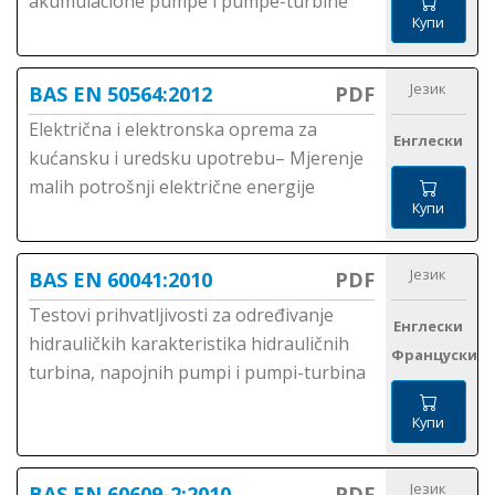
akumulacione pumpe i pumpe-turbine
Купи
Језик
BAS EN 50564:2012
PDF
Električna i elektronska oprema za
Енглески
kućansku i uredsku upotrebu– Mjerenje
malih potrošnji električne energije
Купи
Језик
BAS EN 60041:2010
PDF
Testovi prihvatljivosti za određivanje
Енглески
hidrauličkih karakteristika hidrauličnih
Француски
turbina, napojnih pumpi i pumpi-turbina
Купи
Језик
BAS EN 60609-2:2010
PDF