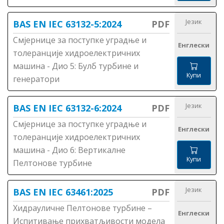
Језик
BAS EN IEC 63132-5:2024
PDF
Смјернице за поступке уградње и
Енглески
толеранције хидроелектричних
машина - Дио 5: Булб турбине и
Купи
генератори
Језик
BAS EN IEC 63132-6:2024
PDF
Смјернице за поступке уградње и
Енглески
толеранције хидроелектричних
машина - Дио 6: Вертикалне
Купи
Пелтонове турбине
Језик
BAS EN IEC 63461:2025
PDF
Хидрауличне Пелтонове турбине –
Енглески
Испитивање прихватљивости модела