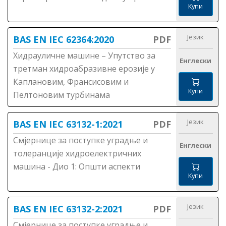
Купи
Језик
BAS EN IEC 62364:2020
PDF
Хидрауличне машине – Упутство за
Енглески
третман хидроабразивне ерозије у
Каплановим, Франсисовим и
Купи
Пелтоновим турбинама
Језик
BAS EN IEC 63132-1:2021
PDF
Смјернице за поступке уградње и
Енглески
толеранције хидроелектричних
машина - Дио 1: Општи аспекти
Купи
Језик
BAS EN IEC 63132-2:2021
PDF
Смјернице за поступке уградње и