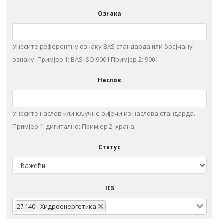
Ознака
Унесите референтну ознаку BAS стандарда или бројчану
ознаку. Примjeр 1: BAS ISO 9001 Примjeр 2: 9001
Наслов
Унeситe наслов или кључне ријечи из нaслoвa стaндaрдa.
Примjeр 1: дигитaлнo; Примjeр 2: храна
Статус
ICS
27.140 - Хидрoeнeргeтикa