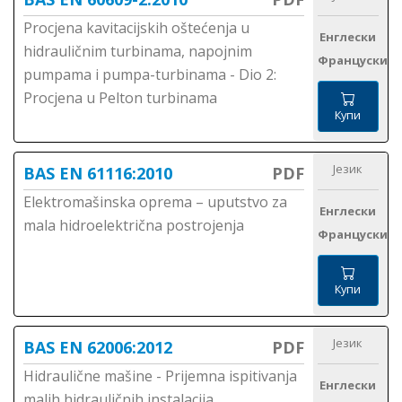
Procjena kavitacijskih oštećenja u
Енглески
hidrauličnim turbinama, napojnim
Француски
pumpama i pumpa-turbinama - Dio 2:
Procjena u Pelton turbinama
Купи
Језик
BAS EN 61116:2010
PDF
Elektromašinska oprema – uputstvo za
Енглески
mala hidroelektrična postrojenja
Француски
Купи
Језик
BAS EN 62006:2012
PDF
Hidraulične mašine - Prijemna ispitivanja
Енглески
malih hidrauličnih instalacija