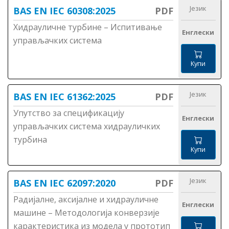
Језик
BAS EN IEC 60308:2025
PDF
Хидрауличне турбине – Испитивање
Енглески
управљачких система
Купи
Језик
BAS EN IEC 61362:2025
PDF
Упутство за спецификацију
Енглески
управљачких система хидрауличких
турбина
Купи
Језик
BAS EN IEC 62097:2020
PDF
Радијалне, аксијалне и хидрауличне
Енглески
машине – Методологија конверзије
карактеристика из модела у прототип