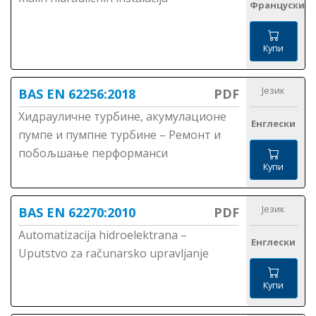
Француски
Купи
Језик
BAS EN 62256:2018
PDF
Хидрауличне турбине, акумулационе
Енглески
пумпе и пумпне турбине – Ремонт и
побољшање перформанси
Купи
Језик
BAS EN 62270:2010
PDF
Automatizacija hidroelektrana –
Енглески
Uputstvo za računarsko upravljanje
Купи