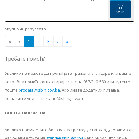
Купи
Укупно 46 резултата.
«
‹
1
2
3
›
»
Требате помоћ?
Уколико не можете да пронађете тражени стандард или вам је
потребна помоћ, контактирајте нас на 057/310-580 или путем е-
поште
prodaja@isbih.gov.ba
.
Ако имате додатних питања,
пошаљите упите на stand@isbih.gov.ba
ОПШТА НАПОМЕНА
Уколико примијетите било какву грешку у стандарду, молимо да
нас обавијестите на
stand@isbih.gov.ba
како бисмо што брже