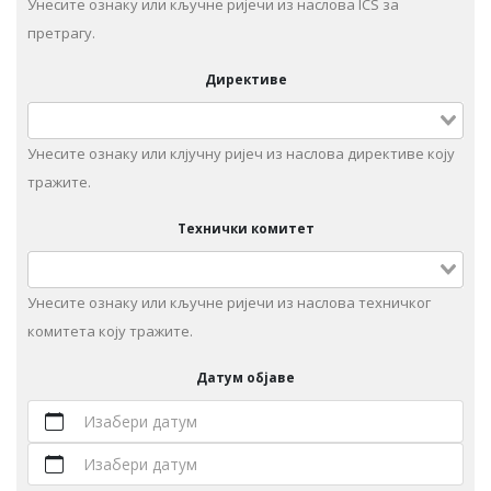
Унесите ознаку или кључне ријечи из наслова ICS за
претрагу.
Директиве
Унесите ознаку или клјучну ријеч из наслова директиве коју
тражите.
Технички комитет
Унeситe ознаку или кључне ријечи из наслова техничког
комитета коју тражите.
Датум објаве
Изабери датум
Изабери датум