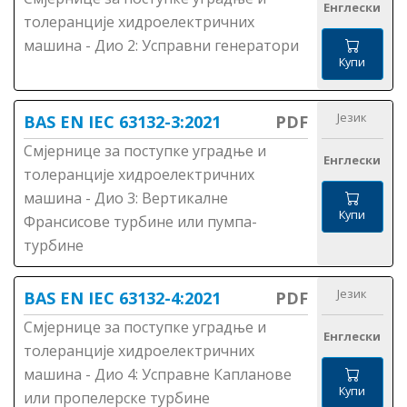
Енглески
толеранције хидроелектричних
машина - Дио 2: Усправни генератори
Купи
Језик
BAS EN IEC 63132-3:2021
PDF
Смјернице за поступке уградње и
Енглески
толеранције хидроелектричних
машина - Дио 3: Вертикалне
Купи
Франсисове турбине или пумпа-
турбине
Језик
BAS EN IEC 63132-4:2021
PDF
Смјернице за поступке уградње и
Енглески
толеранције хидроелектричних
машина - Дио 4: Усправне Капланове
Купи
или пропелерске турбине