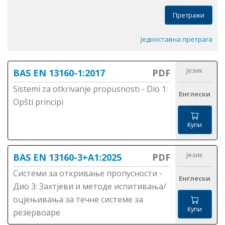
Претражи
Једноставна претрага
Језик
BAS EN 13160-1:2017
PDF
Sistemi za otkrivanje propusnosti - Dio 1:
Енглески
Opšti principi
Купи
Језик
BAS EN 13160-3+A1:2025
PDF
Системи за откривање пропусности -
Енглески
Дио 3: Захтјеви и методе испитивања/
оцјењивања за течне системе за
Купи
резервоаре