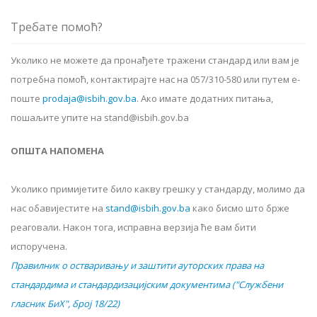
Требате помоћ?
Уколико не можете да пронађете тражени стандард или вам је
потребна помоћ, контактирајте нас на 057/310-580 или путем е-
поште
prodaja@isbih.gov.ba
.
Ако имате додатних питања,
пошаљите упите на stand@isbih.gov.ba
ОПШТА НАПОМЕНА
Уколико примијетите било какву грешку у стандарду, молимо да
нас обавијестите на
stand@isbih.gov.ba
како бисмо што брже
реаговали. Након тога, исправна верзија ће вам бити
испоручена.
Правилник о остваривању и заштити ауторских права на
стандардима и стандардизацијским документима ("Службени
гласник БиХ", број 18/22)