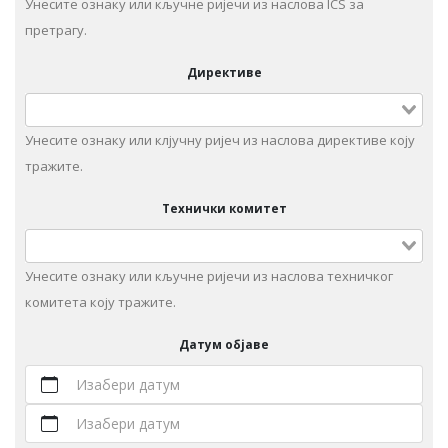
Унесите ознаку или кључне ријечи из наслова ICS за
претрагу.
Директиве
Унесите ознаку или клјучну ријеч из наслова директиве коју
тражите.
Технички комитет
Унeситe ознаку или кључне ријечи из наслова техничког
комитета коју тражите.
Датум објаве
Изабери датум
Изабери датум