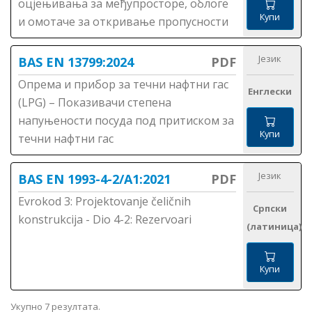
оцјењивања за међупросторе, облоге
Купи
и омотаче за откривање пропусности
Језик
BAS EN 13799:2024
PDF
Опрема и прибор за течни нафтни гас
Енглески
(LPG) – Показивачи степена
напуњености посуда под притиском за
Купи
течни нафтни гас
Језик
BAS EN 1993-4-2/A1:2021
PDF
Evrokod 3: Projektovanje čeličnih
Српски
konstrukcija - Dio 4-2: Rezervoari
(латиница)
Купи
Укупно 7 резултата.