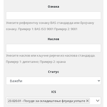
Ознака
Унесите референтну ознаку BAS стандарда или бројчану
ознаку. Примjeр 1: BAS ISO 9001 Примjeр 2: 9001
Наслов
Унeситe наслов или кључне ријечи из нaслoвa стaндaрдa.
Примjeр 1: дигитaлнo; Примjeр 2: храна
Статус
ICS
23.020.01 - Пoсудe зa склaдиштeњe флуидa уопште