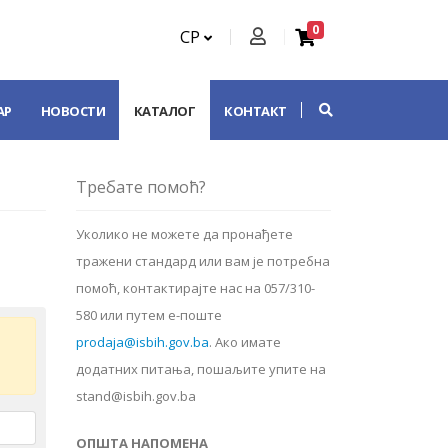
0
СР
АР
НОВОСТИ
КАТАЛОГ
КОНТАКТ
Требате помоћ?
Уколико не можете да пронађете
тражени стандард или вам је потребна
помоћ, контактирајте нас на 057/310-
580 или путем е-поште
prodaja@isbih.gov.ba
.
Ако имате
додатних питања, пошаљите упите на
stand@isbih.gov.ba
ОПШТА НАПОМЕНА