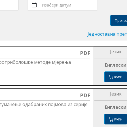
Изабери датум
Претр
Једноставна пре
Језик
PDF
икротриболошке методе мјерења
Енглески
Купи
Језик
PDF
 тумачење одабраних појмова из серије
Енглески
Купи