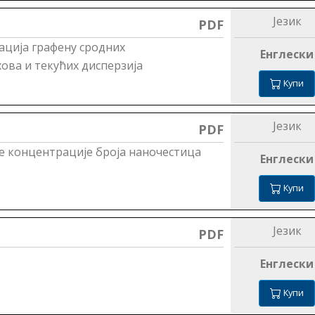
Језик
PDF
ација графену сродних
Енглески
ова и текућих дисперзија
Купи
Језик
PDF
ње концентрације броја наночестица
Енглески
Купи
Језик
PDF
Енглески
Купи