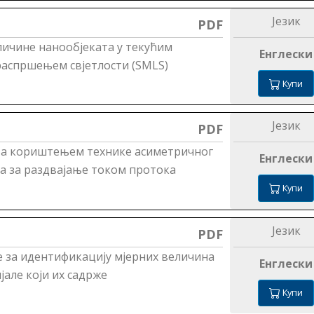
Језик
PDF
личине нанообјеката у текућим
Енглески
аспршењем свјетлости (SMLS)
Купи
Језик
PDF
ата кориштењем технике асиметричног
Енглески
ља за раздвајање током протока
Купи
Језик
PDF
е за идентификацију мјерних величина
Енглески
јале који их садрже
Купи