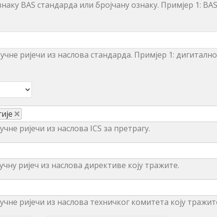
наку BAS стандарда или бројчану ознаку. Примjeр 1: BAS
учне ријечи из нaслoвa стaндaрдa. Примjeр 1: дигитaлнo
гије
чне ријечи из наслова ICS за претрагу.
учну ријеч из наслова директиве коју тражите.
учне ријечи из наслова техничког комитета коју тражит