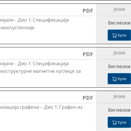
Језик
PDF
ијали - Дио 1: Спецификација
Енглески
наносуспензије
Купи
Језик
PDF
ијали - Дио 1: Спецификација
Енглески
ноструктурне магнетне куглице за
Купи
Језик
PDF
изација графена – Дио 1: Графен из
Енглески
Купи