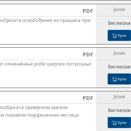
Језик
PDF
објеката ослобођених из прашака при
Енглески
Купи
Језик
PDF
љно означавање робе широке потрошње
Енглески
Купи
Језик
PDF
нообјеката примјеном масене
Енглески
ом плазмом појединачних честица
Купи