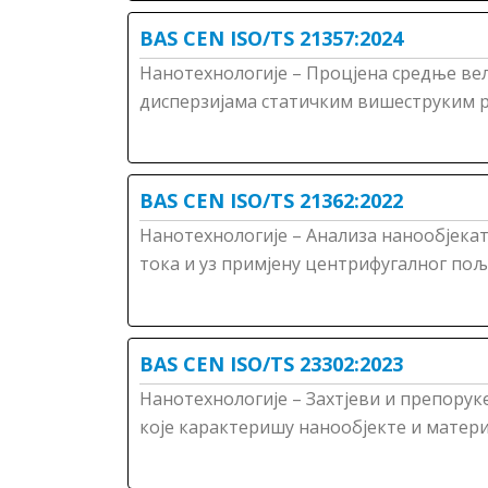
BAS CEN ISO/TS 21357:2024
Нанотехнологије – Процјена средње ве
дисперзијама статичким вишеструким р
BAS CEN ISO/TS 21362:2022
Нанотехнологије – Анализа нанообјек
тока и уз примјену центрифугалног по
BAS CEN ISO/TS 23302:2023
Нанотехнологије – Захтјеви и препорук
које карактеришу нанообјекте и матери