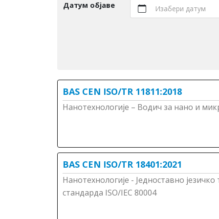
Датум објаве
Изабери датум
BAS CEN ISO/TR 11811:2018
Нанотехнологије – Водич за нано и м
BAS CEN ISO/TR 18401:2021
Нанотехнологије - Једноставно језичко
стандарда ISO/IEC 80004