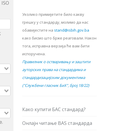
 ISO
Уколико примијетите било какву
грешку у стандарду, молимо да нас
обавијестите на
stand@isbih.gov.ba
;
како бисмо што брже реаговали. Након
тога, исправна верзија ће вам бити
испоручена.
Правилник о остваривању и заштити
ауторских права на стандардима и
стандардизацијским документима
("Службени гласник БиХ", број 18/22)
Како купити БАС стандард?
е.
Онлајн читање BAS стандарда