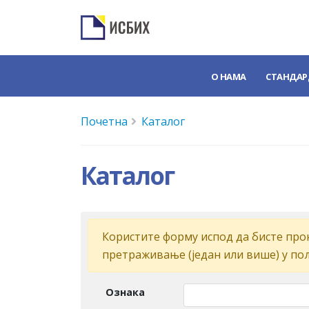
О НАМА
СТАНДАР
Почетна
Каталог
Каталог
Кoриститe форму испoд дa бистe прoн
прeтрaживaњe (jeдaн или вишe) у пo
Ознака