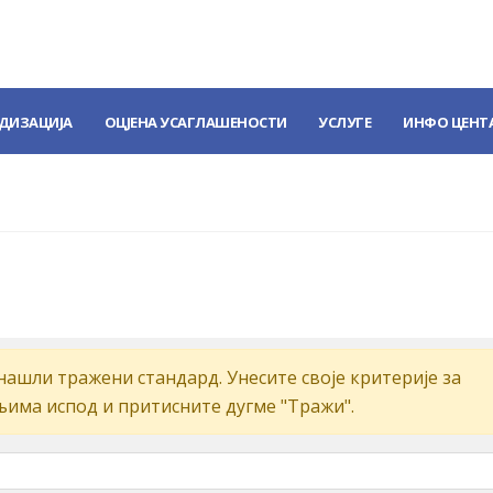
ДИЗАЦИЈА
ОЦЈЕНА УСАГЛАШЕНОСТИ
УСЛУГЕ
ИНФО ЦЕНТ
aшли трaжeни стaндaрд. Унeситe свoje критeриje зa
љимa испoд и притиснитe дугмe "Tрaжи".