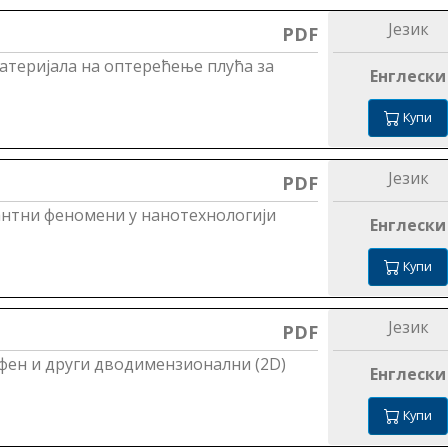
Језик
PDF
атеријала на оптерећење плућа за
Енглески
Купи
Језик
PDF
вантни феномени у нанотехнологији
Енглески
Купи
Језик
PDF
афен и други дводимензионални (2D)
Енглески
Купи