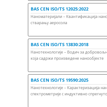
BAS CEN ISO/TS 12025:2022
Наноматеријали – Квантификација нано
стварању аеросола
BAS CEN ISO/TS 13830:2018
Нанотехнологије – Водич за доброво
која садржи произведене нанообјекте
BAS CEN ISO/TS 19590:2025
Нанотехнологије – Карактеризација на
спектрометрије с индуктивно спрегнут