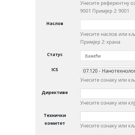
Унесите референтну оз
9001 Примjeр 2: 9001
Наслов
Унeситe наслов или кљ
Примjeр 2: храна
Статус
ICS
07.120 - Нанотехноло
Унесите ознаку или кљу
Директиве
Унесите ознаку или клј
Технички
комитет
Унeситe ознаку или кљ