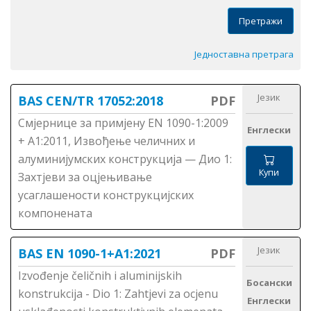
Претражи
Једноставна претрага
Језик
BAS CEN/TR 17052:2018
PDF
Смјернице за примjену ЕN 1090-1:2009
Енглески
+ А1:2011, Извођење челичних и
алуминијумских конструкција — Дио 1:
Купи
Захтјеви за оцјењивање
усаглашености конструкцијских
компонената
Језик
BAS EN 1090-1+A1:2021
PDF
Izvođenje čeličnih i aluminijskih
Босански
konstrukcija - Dio 1: Zahtjevi za ocjenu
Енглески