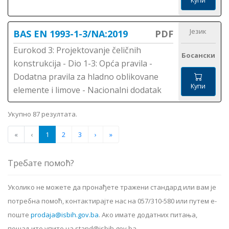
Купи
Језик
BAS EN 1993-1-3/NA:2019
PDF
Eurokod 3: Projektovanje čeličnih
Босански
konstrukcija - Dio 1-3: Opća pravila -
Dodatna pravila za hladno oblikovane
Купи
elemente i limove - Nacionalni dodatak
Укупно 87 резултата.
«
‹
1
2
3
›
»
Требате помоћ?
Уколико не можете да пронађете тражени стандард или вам је
потребна помоћ, контактирајте нас на 057/310-580 или путем е-
поште
prodaja@isbih.gov.ba
.
Ако имате додатних питања,
пошаљите упите на stand@isbih.gov.ba