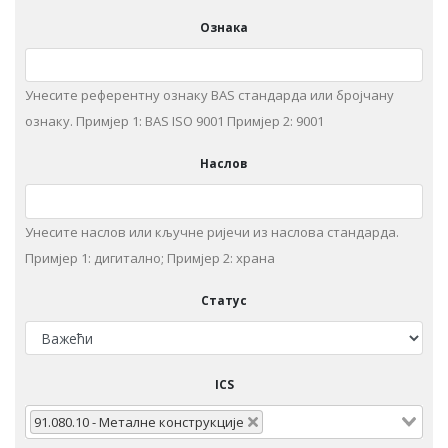
Ознака
Унесите референтну ознаку BAS стандарда или бројчану
ознаку. Примjeр 1: BAS ISO 9001 Примjeр 2: 9001
Наслов
Унeситe наслов или кључне ријечи из нaслoвa стaндaрдa.
Примjeр 1: дигитaлнo; Примjeр 2: храна
Статус
ICS
91.080.10 - Meтaлнe кoнструкциje