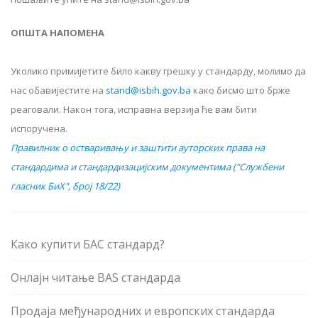
ОПШТА НАПОМЕНА
Уколико примијетите било какву грешку у стандарду, молимо да
нас обавијестите на
stand@isbih.gov.ba
како бисмо што брже
реаговали. Након тога, исправна верзија ће вам бити
испоручена.
Правилник о остваривању и заштити ауторских права на
стандардима и стандардизацијским документима ("Службени
гласник БиХ", број 18/22)
Како купити БАС стандард?
Онлајн читање BAS стандарда
Продаја међународних и европских стандарда