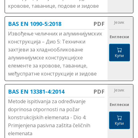
кровове, таванице, подове и зидове
Језик
BAS EN 1090-5:2018
PDF
Извођење челичних и алуминијумских
Енглески
конструкција – Дио 5: Технички
захтјеви за хладнообликоване
Купи
алуминијумске конструкцијске
елементе за кровове, таванице,
међуспратне конструкције и зидове
Језик
BAS EN 13381-4:2014
PDF
Metode ispitivanja za određivanje
Енглески
doprinosa otpornosti na požar
konstrukcijskih elemenata - Dio 4:
Купи
Primjenjena pasivna zaštita čeličnih
elemenata