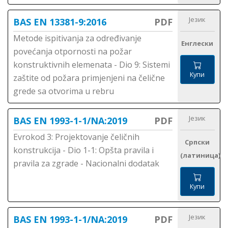
Језик
BAS EN 13381-9:2016
PDF
Metode ispitivanja za određivanje
Енглески
povećanja otpornosti na požar
konstruktivnih elemenata - Dio 9: Sistemi
Купи
zaštite od požara primjenjeni na čelične
grede sa otvorima u rebru
Језик
BAS EN 1993-1-1/NA:2019
PDF
Evrokod 3: Projektovanje čeličnih
Српски
konstrukcija - Dio 1-1: Opšta pravila i
(латиница)
pravila za zgrade - Nacionalni dodatak
Купи
Језик
BAS EN 1993-1-1/NA:2019
PDF