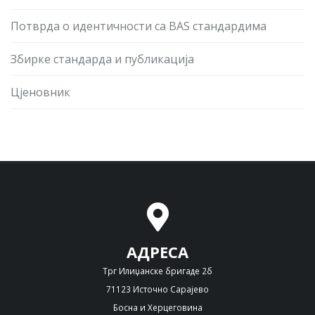
Потврда о идентичности са BAS стандардима
Збирке стандарда и публикација
Цјеновник
АДРЕСА
Трг Илиџанске бригаде 2б
71123 Источно Сарајево
Босна и Херцеговина