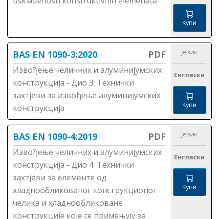
usklađenosti konstruktivnih elemenata
Купи
Језик
BAS EN 1090-3:2020
PDF
Извођење челичних и алуминијумских
Енглески
конструкција - Дио 3: Технички
захтјеви за извођење алуминијумских
Купи
конструкција
Језик
BAS EN 1090-4:2019
PDF
Извођење челичних и алуминијумских
Енглески
конструкција - Дио 4: Технички
захтјеви за елементе од
Купи
хладнообликованог конструкционог
челика и хладнообликоване
конструкције које се примењују за