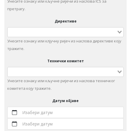
Унесите ознаку или кључне ријечи из наслова ICS за
претрагу.
Директиве
Унесите ознаку или клјучну ријеч из наслова директиве коју
тражите.
Технички комитет
Унeситe ознаку или кључне ријечи из наслова техничког
комитета коју тражите.
Датум објаве
Изабери датум
Изабери датум