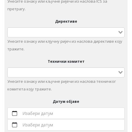
Унесите ознаку или кључне ријечи из наслова ICS за
претрагу.
Директиве
Унесите ознаку или клјучну ријеч из наслова директиве коју
тражите.
Технички комитет
Унeситe ознаку или кључне ријечи из наслова техничког
комитета коју тражите.
Датум објаве
Изабери датум
Изабери датум