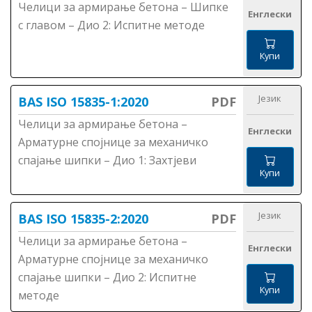
Челици за армирање бетона – Шипке
Енглески
с главом – Дио 2: Испитне методе
Купи
Језик
BAS ISO 15835-1:2020
PDF
Челици за армирање бетона –
Енглески
Арматурне спојнице за механичко
спајање шипки – Дио 1: Захтјеви
Купи
Језик
BAS ISO 15835-2:2020
PDF
Челици за армирање бетона –
Енглески
Арматурне спојнице за механичко
спајање шипки – Дио 2: Испитне
Купи
методе