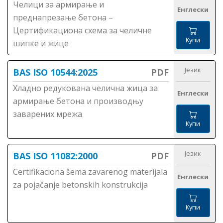
Челици за армирање и
Енглески
преднапрезање бетона –
Цертификациона схема за челичне
Купи
шипке и жице
Језик
BAS ISO 10544:2025
PDF
Хладно редукована челична жица за
Енглески
армирање бетона и производњу
заварених мрежа
Купи
Језик
BAS ISO 11082:2000
PDF
Certifikaciona šema zavarenog materijala
Енглески
za pojačanje betonskih konstrukcija
Купи