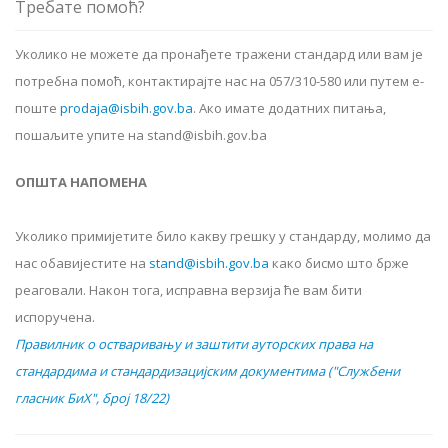
Требате помоћ?
Уколико не можете да пронађете тражени стандард или вам је
потребна помоћ, контактирајте нас на 057/310-580 или путем е-
поште
prodaja@isbih.gov.ba
.
Ако имате додатних питања,
пошаљите упите на stand@isbih.gov.ba
ОПШТА НАПОМЕНА
Уколико примијетите било какву грешку у стандарду, молимо да
нас обавијестите на
stand@isbih.gov.ba
како бисмо што брже
реаговали. Након тога, исправна верзија ће вам бити
испоручена.
Правилник о остваривању и заштити ауторских права на
стандардима и стандардизацијским документима ("Службени
гласник БиХ", број 18/22)