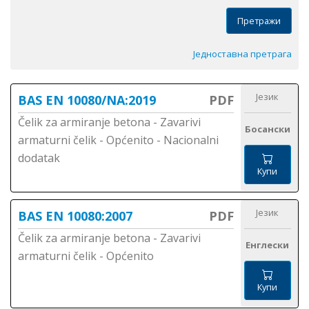
Претражи
Једноставна претрага
Језик
BAS EN 10080/NA:2019
PDF
Čelik za armiranje betona - Zavarivi
Босански
armaturni čelik - Općenito - Nacionalni
dodatak
Купи
Језик
BAS EN 10080:2007
PDF
Čelik za armiranje betona - Zavarivi
Енглески
armaturni čelik - Općenito
Купи