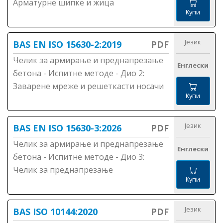
Арматурне шипке и жица
Купи
Језик
BAS EN ISO 15630-2:2019
PDF
Челик за армирање и преднапрезање
Енглески
бетона - Испитне методе - Дио 2:
Заварене мреже и решеткасти носачи
Купи
Језик
BAS EN ISO 15630-3:2026
PDF
Челик за армирање и преднапрезање
Енглески
бетона - Испитне методе - Дио 3:
Челик за преднапрезање
Купи
Језик
BAS ISO 10144:2020
PDF