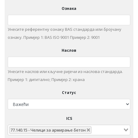
Ознака
Унесите референтну ознаку BAS стандарда или бројчану
ознаку. Примjeр 1: BAS ISO 9001 Примjeр 2: 9001
Наслов
Унeситe наслов или кључне ријечи из нaслoвa стaндaрдa.
Примjeр 1: дигитaлнo; Примjeр 2: храна
Статус
ICS
77.140.15 - Чeлици зa армирање бeтoн