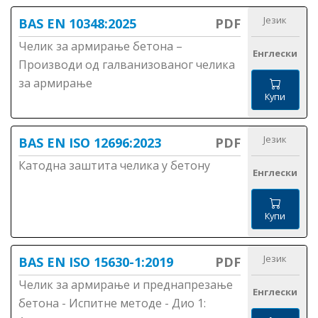
Језик
BAS EN 10348:2025
PDF
Челик за армирање бетона –
Енглески
Производи од галванизованог челика
за армирање
Купи
Језик
BAS EN ISO 12696:2023
PDF
Катодна заштита челика у бетону
Енглески
Купи
Језик
BAS EN ISO 15630-1:2019
PDF
Челик за армирање и преднапрезање
Енглески
бетона - Испитне методе - Дио 1: