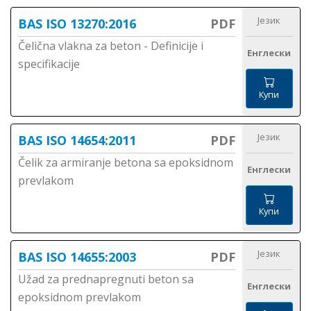
Језик
BAS ISO 13270:2016
PDF
Čelična vlakna za beton - Definicije i
Енглески
specifikacije
Купи
Језик
BAS ISO 14654:2011
PDF
Čelik za armiranje betona sa epoksidnom
Енглески
prevlakom
Купи
Језик
BAS ISO 14655:2003
PDF
Užad za prednapregnuti beton sa
Енглески
epoksidnom prevlakom