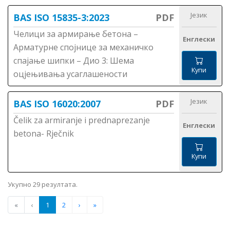
Језик
BAS ISO 15835-3:2023
PDF
Челици за армирање бетона –
Енглески
Арматурне спојнице за механичко
спајање шипки – Дио 3: Шема
Купи
оцјењивања усаглашености
Језик
BAS ISO 16020:2007
PDF
Čelik za armiranje i prednaprezanje
Енглески
betona- Rječnik
Купи
Укупно 29 резултата.
«
‹
1
2
›
»