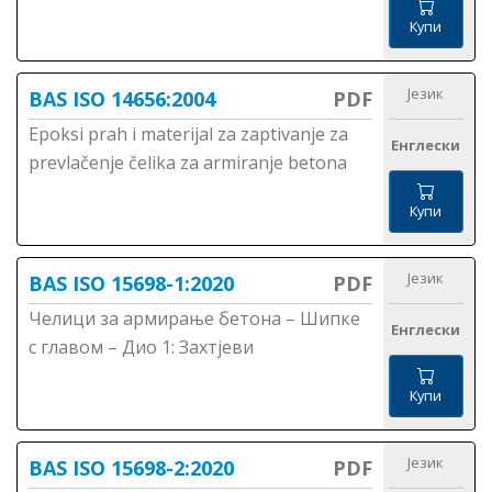
Купи
Језик
BAS ISO 14656:2004
PDF
Epoksi prah i materijal za zaptivanje za
Енглески
prevlačenje čelika za armiranje betona
Купи
Језик
BAS ISO 15698-1:2020
PDF
Челици за армирање бетона – Шипке
Енглески
с главом – Дио 1: Захтјеви
Купи
Језик
BAS ISO 15698-2:2020
PDF