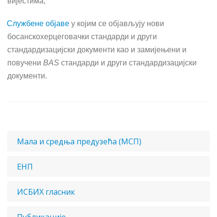
вијестима;
Службене објаве
у којим се објављују нови
босанскохерцеговачки стандарди и други
стандардизацијски документи као и замијењени и
повучени
BAS
стандарди и други стандардизацијски
документи.
Мала и средња предузећа (МСП)
ЕНП
ИСБИХ гласник