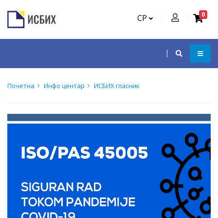
0
СР
Почетна
Инфо центар
ИСБИХ гласник