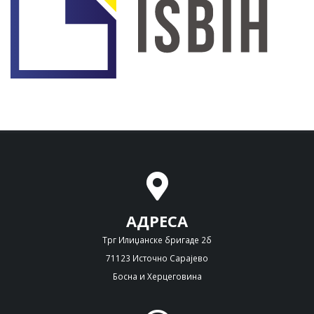
АДРЕСА
Трг Илиџанске бригаде 2б
71123 Источно Сарајево
Босна и Херцеговина