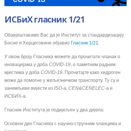
ИСБиХ гласник 1/21
Обавјештавамо Вас да је Институт за стандардизацију
Босне и Херцеговине објавио
Гласник 1/21
.
У овом броју Гласника можете да прочитате чланак о
иновацијама у доба
COVID-19
, о паметним радним
мјестима у доба
COVID-19
. Прочитајте како хидроген
може да помогне у жељезничком транспорту. Ту су и
занимљиве вијести из
ISO
-a,
CEN&CENELEC
-a и
ИСБИХ-а.
Гласник Института је подијељен у два дијела:
Основни дио Гласника с научно-стручним чланцима и