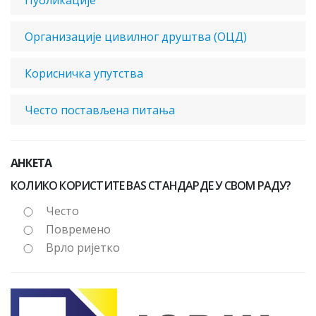
Публикације
Oрганизације цивилног друштва (ОЦД)
Корисничка упутства
Често постављена питања
АНКЕТА
КОЛИКО КОРИСТИТЕ BAS СТАНДАРДЕ У СВОМ РАДУ?
Често
Повремено
Врло ријетко