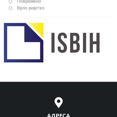
Повремено
Врло ријетко
АДРЕСА