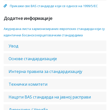
Прикажи све BAS стандарде који се односе на 1999/5/EC
Додатне информације
Ажурирана листа хармонизираних европских стандарда који су
идентични босанскохерцеговачким стандардима
Увод
Основе стандардизације
Интерна правила за стандардизацију
Технички комитети
Нацрти BAS стандарда на јавној расправи
Директиве / Уредбе