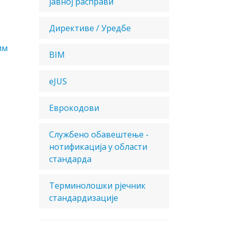
јавној расправи
Директиве / Уредбе
им
BIM
eJUS
Еврокодови
Службено обавештење -
нотификација у области
стандарда
Терминолошки рјечник
стандардизације