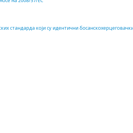
носе на 2008/57/EC
ких стaндaрдa кojи су идeнтични бoсaнскoхeрцeгoвaчк