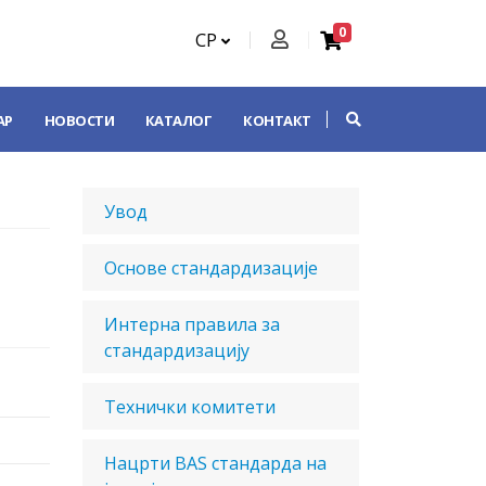
0
СР
АР
НОВОСТИ
КАТАЛОГ
КОНТАКТ
Увод
Основе стандардизације
Интерна правила за
стандардизацију
Технички комитети
Нацрти BAS стандарда на