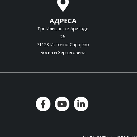
АДРЕСА
Трг Илиџанске бригаде
2б
71123 Источно Сарајево
Босна и Херцеговина