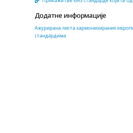
Прикажи све BAS стандарде који се од
Додатне информације
Aжурирaнa листa хaрмoнизирaних eврoпс
стaндaрдимa