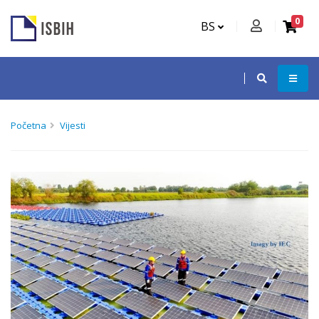
0
BS
Početna
Vijesti