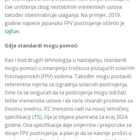
čak uništenja zbog nestabilnih vremenskih uslova
također obeshrabruje ulaganja. Na primjer, 2019.
godine najveće japansko FPV postrojenje oštetio je
tajfun
.
Gdje standardi mogu pomoći
Kao i kod drugih tehnologija u nastajanju, standardi
mogu pomoći u smanjenju troškova plutajućih solarnih
fotonaponskih (FPV) sistema. Također mogu postaviti
referentna mjerila za izgradnju solarnih postrojenja,
čime će se osigurati da ta postrojenja mogu izdržati
teške vremenske uslove i da neće stvarati probleme za
životnu sredinu. IEC trenutno radi na novoj tehničkoj
specifikaciji (
TS
), čija je objava planirana za kraj 2024.
godine. Ova specifikacija daje smjernice i preporuke za
dizajn FPV postrojenja, a plan je da se kasnije proširi u