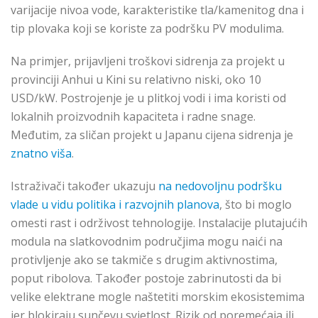
varijacije nivoa vode, karakteristike tla/kamenitog dna i
tip plovaka koji se koriste za podršku PV modulima.
Na primjer, prijavljeni troškovi sidrenja za projekt u
provinciji Anhui u Kini su relativno niski, oko 10
USD/kW. Postrojenje je u plitkoj vodi i ima koristi od
lokalnih proizvodnih kapaciteta i radne snage.
Međutim, za sličan projekt u Japanu cijena sidrenja je
znatno viša
.
Istraživači također ukazuju
na nedovoljnu podršku
vlade u vidu politika i razvojnih planova
, što bi moglo
omesti rast i održivost tehnologije. Instalacije plutajućih
modula na slatkovodnim područjima mogu naići na
protivljenje ako se takmiče s drugim aktivnostima,
poput ribolova. Također postoje zabrinutosti da bi
velike elektrane mogle naštetiti morskim ekosistemima
jer blokiraju sunčevu svjetlost. Rizik od poremećaja ili