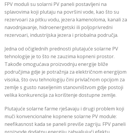
FPV moduli su solarni PV paneli postavljeni na
splavovima koji plutaju na površini vode, kao što su
rezervoari za pitku vodu, jezera kamenoloma, kanali za
navodnjavanje, hidroenergetski ili poljoprivredni
rezervoari, industrijska jezera i priobalna područja.
Jedna od očiglednih prednosti plutajuće solarne PV
tehnologije je to što ne zauzima kopneni prostor.
Takođe omogućava proizvodnju energije bliže
područjima gdje je potražnja za električnom energijom
visoka, što ovu tehnologiju čini privlačnom opcijom za
zemlje s gusto naseljenim stanovništvom gdje postoji
velika konkurencija za korištenje dostupne zemlje.
Plutajuće solarne farme rješavaju i drugi problem koji
muči konvencionalne kopnene solarne PV module:
neefikasnost kada se paneli previše zagriju. FPV paneli
proizvode dodatnu energiju zahvaljujući efektu