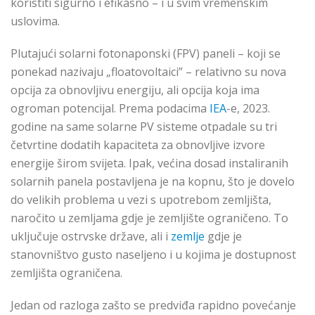
koristiti sigurno i efikasno – i u svim vremenskim
uslovima.
Plutajući solarni fotonaponski (FPV) paneli – koji se
ponekad nazivaju „floatovoltaici” – relativno su nova
opcija za obnovljivu energiju, ali opcija koja ima
ogroman potencijal. Prema podacima
IEA
-e, 2023.
godine na same solarne PV sisteme otpadale su tri
četvrtine dodatih kapaciteta za obnovljive izvore
energije širom svijeta. Ipak, većina dosad instaliranih
solarnih panela postavljena je na kopnu, što je dovelo
do velikih problema u vezi s upotrebom zemljišta,
naročito u zemljama gdje je zemljište ograničeno. To
uključuje ostrvske države, ali i
zemlje
gdje je
stanovništvo gusto naseljeno i u kojima je dostupnost
zemljišta ograničena.
Jedan od razloga zašto se predviđa rapidno povećanje