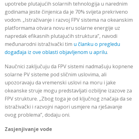
upotrebe plutajućih solarnih tehnologija u narednim
godinama jeste činjenica da je 70% svijeta prekriveno
vodom. „Istraživanje i razvoj FPV sistema na okeanskim
platformama otvara novu eru solarne energije uz
napredak efikasnih plutajućih struktura”, navodi
međunarodni istraživački tim
u članku o pregledu
događaja iz ove oblasti objavljenom u aprilu
.
Naučnici zaključuju da FPV sistemi nadmašuju kopnene
solarne PV sisteme pod sličnim uslovima, ali
upozoravaju da vremenski uslovi na moru i jake
okeanske struje mogu predstavljati ozbiljne izazove za
FPV strukture. „Zbog toga je od ključnog značaja da se
istraživački i razvojni napori usmjere na rješavanje
ovog problema”, dodaju oni.
Zasjenjivanje vode