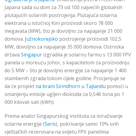
Japana sada su dom za 73 od 100 najvećih globalnih
plutajućih solarnih postrojenja. Plutajuća solarna
elektrana u istočnoj Kini proizvodi skoro 78 000
megavata (MW), što je dovoljno za napajanje 21 000
domova.
Južnokorejsko
postrojenje proizvodi 102,5
MW, dovoljno za napajanje 35 000 domova. Ostrvska
država
Singapur
izgradila je solarnu farmu s 13 000 FPV
panela u moreuzu Johor, s kapacitetom za proizvodnju
do 5 MW – što je dovoljno energije za napajanje 1 400
stambenih zgrada tokom cijele godine. Procjenjuje se
da će projekt
na brani Sirindhorn u Tajlandu
pomoći u
smanjenju emisije ugljen-dioksida za 0,546 tona po 1
000 kilovat-sati (kWh).
Prema analizi Singapurskog instituta za istraživanje
solarne energije (
Seris
), pokrivanje samo 10% svih
vještačkih rezervoara na svijetu FPV panelima