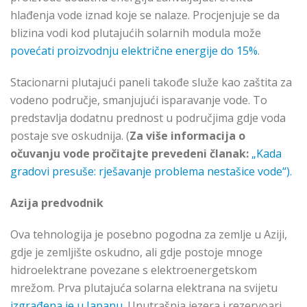
hlađenja vode iznad koje se nalaze. Procjenjuje se da
blizina vodi kod plutajućih solarnih modula može
povećati proizvodnju električne energije do 15%
.
Stacionarni plutajući paneli takođe služe kao zaštita za
vodeno područje, smanjujući isparavanje vode. To
predstavlja dodatnu prednost u područjima gdje voda
postaje sve oskudnija. (
Za više informacija o
očuvanju
vode pročitajte
prevedeni članak
:
„Kada
gradovi presuše: rješavanje problema nestašice vode“).
Azija predvodnik
Ova tehnologija je posebno pogodna za zemlje u Aziji,
gdje je zemljište oskudno, ali gdje postoje mnoge
hidroelektrane povezane s elektroenergetskom
mrežom. Prva plutajuća solarna elektrana na svijetu
izgrađena je u Japanu
. Unutrašnja jezera i rezervoari