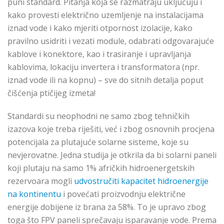
puni standard. Pitanja koja se razmatraju uključuju i
kako provesti električno uzemljenje na instalacijama
iznad vode i kako mjeriti otpornost izolacije, kako
pravilno usidriti i vezati module, odabrati odgovarajuće
kablove i konektore, kao i trasiranje i upravljanja
kablovima, lokaciju invertera i transformatora (npr.
iznad vode ili na kopnu) – sve do sitnih detalja poput
čišćenja ptičijeg izmeta!
Standardi su neophodni ne samo zbog tehničkih
izazova koje treba riješiti, već i zbog osnovnih procjena
potencijala za plutajuće solarne sisteme, koje su
nevjerovatne. Jedna studija je otkrila da bi solarni paneli
koji plutaju na samo 1% afričkih hidroenergetskih
rezervoara mogli
udvostručiti kapacitet hidroenergije
na kontinentu
i povećati proizvodnju električne
energije dobijene iz brana za 58%. To je upravo zbog
toga što FPV paneli sprečavaju isparavanje vode. Prema